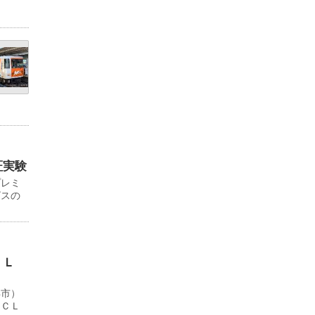
証実験
プレミ
ビスの
ＬＬ
浜市）
ＹＣＬ