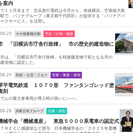
を案内
で１１月末まで 京浜急行電鉄は今月から、本線横浜、空港線大鳥
両駅で、パソナグループ（東京都千代田区）が提供する「パソナアバ
ワークサービス」を活用し
08.29
その他業種分類
予定・計画・施策
市 「旧横浜市庁舎行政棟」 市の歴史的建造物に
市は、「旧横浜市庁舎行政棟」を戦後建造物で初となる市の
的建造物に認定した。
08.29
民鉄・公営・三セク
営業・事業・車両
琴平電気鉄道 １０７０形 ファンタンゴレッド塗
復刻
でんの最古参車両が導入時の装いに――。
08.28
JR東日本グループ
式典・表彰
機械学会「機械遺産」 東急５０００系電車の認定式
ＴＲＥＣに感謝状など授与 日本機械学会の「２０２５年度機