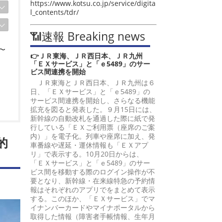
https://www.kotsu.co.jp/service/digita
l_contents/tdr/
📶速報 Breaking news
〜
👉ＪＲ東海、ＪＲ西日本、ＪＲ九州
「ＥＸサービス」と「ｅ5489」のサー
ビス間連携を開始
ＪＲ東海とＪＲ西日本、ＪＲ九州は６
日、「ＥＸサービス」と「ｅ5489」の
サービス間連携を開始し、さらなる機能
拡充を図ると発表した。９月15日には、
新幹線の自動改札を通過した際に紙で発
行している「ＥＸご利用票（座席のご案
内）」を電子化。列車や座席に加え、発
的
車番線や遅延・運休情報も「ＥＸアプ
リ」で表示する。10月20日からは、
「ＥＸサービス」と「ｅ5489」のサー
ビス間を移動する際のログイン操作が不
要となり、新幹線・在来線特急の予約情
報はそれぞれのアプリでをまとめて表示
する。このほか、「ＥＸサービス」でマ
イナンバーカードやマイナポータルから
取得した情報（障害者手帳情報、生年月