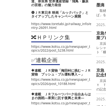
道、奈良県 世界遺産登録「飛鳥・藤原
墨滴
の宮都」の魅力発信
取材
🔴ＪＲ東日本 映画「ルックバック」と
ば」
タイアップしたキャンペーン展開
https://www.toretabi.jp/railway_info/e
2025.
ntry-26091.html
京急
🔀ＨＰリンク集
業プ
京浜
https://www.kotsu.co.jp/newspaper_t
レシ
opics/2022/post_5238.html
ト「
✅連載企画
2025.
京急 
🔶連載 ＪＲ貨物「梅田峠に挑む～ＪＲ
貨物 プッシュ・プル運転導入～」
記念
https://www.kotsu.co.jp/newspaper_t
京浜
opics/2026/post_10188.html
Ｙ 
の記
🔶連載 ＪＲフルーツパーク仙台あらは
まの挑戦―果実に託す復興と未来―
2025.
https://www.kotsu.co.jp/newspaper_t