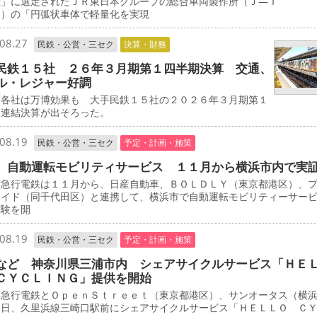
産」に選定されたＪＲ東日本グループの総合車両製作所（Ｊ―Ｔ
Ｃ）の「円弧状車体で軽量化を実現
08.27
民鉄・公営・三セク
決算・財務
民鉄１５社 ２６年３月期第１四半期決算 交通、
ル・レジャー好調
各社は万博効果も 大手民鉄１５社の２０２６年３月期第１
期連結決算が出そろった。
08.19
民鉄・公営・三セク
予定・計画・施策
 自動運転モビリティサービス １１月から横浜市内で実
急行電鉄は１１月から、日産自動車、ＢＯＬＤＬＹ（東京都港区）、
エイド（同千代田区）と連携して、横浜市で自動運転モビリティーサー
実験を開
08.19
民鉄・公営・三セク
予定・計画・施策
など 神奈川県三浦市内 シェアサイクルサービス「ＨＥ
ＣＹＣＬＩＮＧ」提供を開始
急行電鉄とＯｐｅｎＳｔｒｅｅｔ（東京都港区）、サンオータス（横
３日、久里浜線三崎口駅前にシェアサイクルサービス「ＨＥＬＬＯ Ｃ