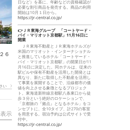
日など）を基に、年齢などの資格確認が
必要な割引商品を発売する。商品の利用
開始は10月１日から。
https://jr-central.co.jp/
👉ＪＲ東海グループ 「コートヤード・
バイ・マリオット京都駅」11月16日に
開業
ＪＲ東海不動産とＪＲ東海ホテルズが
米国のマリオット・インターナショナル
２６
と推進しているホテル「コートヤード・
バイ・マリオット京都駅」の開業日が11
月16日に決定した。同ホテルは、従来の
駅ビルや保有不動産を活用した開発とは
異なり、新たに取得した不動産を活用し
て事業を展開することで、沿線都市の価
さい
値を向上させる象徴となるプロジェク
ト。東海道新幹線京都駅八条東口から徒
歩３分という絶好のロケーションで、
「京都旅の『拠点』となるホテル」をコ
ンセプトに、全10タイプ、計270の客室
を表示
を用意する。宿泊予約は公式サイトで受
付中。
https://jr-central.co.jp/