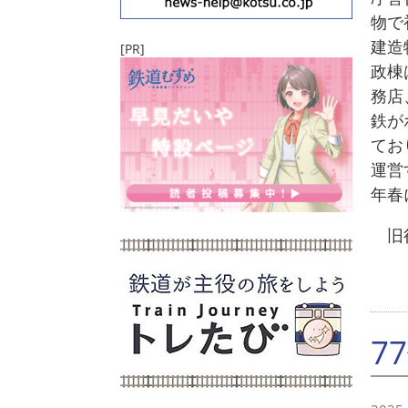
物で
建造
[PR]
政棟
務店
鉄が
てお
運営
年春
旧行
7