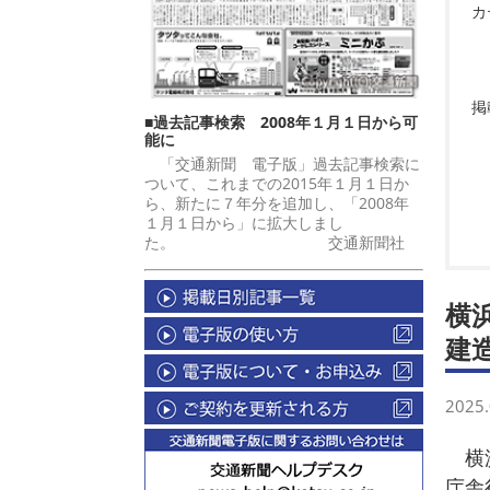
カ
掲
■過去記事検索 2008年１月１日から可
能に
「交通新聞 電子版」過去記事検索に
ついて、これまでの2015年１月１日か
ら、新たに７年分を追加し、「2008年
１月１日から」に拡大しまし
た。 交通新聞社
横
建
2025.
横浜
庁舎