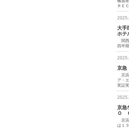
械遺
ＲＥ
2025.
大手
ホテ
関西
四半
2025.
京急
京浜
ア・
実証
2025.
京急
Ｏ 
京浜
は１