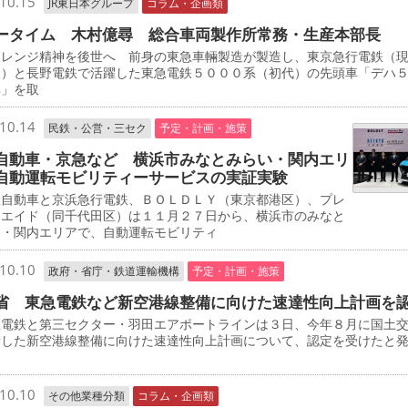
10.15
JR東日本グループ
コラム・企画類
ータイム 木村億尋 総合車両製作所常務・生産本部長
レンジ精神を後世へ 前身の東急車輛製造が製造し、東京急行電鉄（
鉄）と長野電鉄で活躍した東急電鉄５０００系（初代）の先頭車「デハ
車」を取
10.14
民鉄・公営・三セク
予定・計画・施策
自動車・京急など 横浜市みなとみらい・関内エリ
自動運転モビリティーサービスの実証実験
自動車と京浜急行電鉄、ＢＯＬＤＬＹ（東京都港区）、プレ
・エイド（同千代田区）は１１月２７日から、横浜市のみなと
い・関内エリアで、自動運転モビリティ
10.10
政府・省庁・鉄道運輸機構
予定・計画・施策
省 東急電鉄など新空港線整備に向けた速達性向上計画を
電鉄と第三セクター・羽田エアポートラインは３日、今年８月に国土
請した新空港線整備に向けた速達性向上計画について、認定を受けたと
10.10
その他業種分類
コラム・企画類