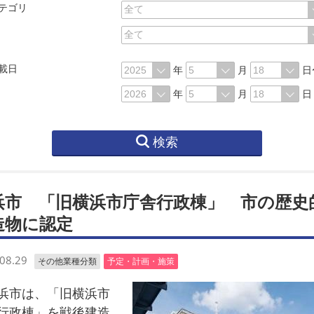
テゴリ
載日
年
月
日
年
月
日
検索
浜市 「旧横浜市庁舎行政棟」 市の歴史
造物に認定
08.29
その他業種分類
予定・計画・施策
市は、「旧横浜市
行政棟」を戦後建造