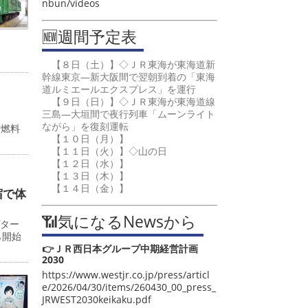
nbun/videos
🆕週間予定表
【８日（土）】◇ＪＲ東海が東海道新
幹線東京―新大阪間で翌朝到着の「東海
道ルミエールエクスプレス」を運行
【９日（日）】◇ＪＲ東海が東海道線
三島―大垣間で夜行列車「ムーンライト
ながら」を復刻運転
空燃料
【１０日（月）】
【１１日（火）】◇山の日
【１２日（水）】
【１３日（木）】
【１４日（金）】
宿で体
📶気になるNewsから
プター
ら開始
👉ＪＲ西日本グループ中期経営計画
2030
https://www.westjr.co.jp/press/articl
e/2026/04/30/items/260430_00_press_
JRWEST2030keikaku.pdf