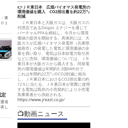
👉ＪＲ東日本 広畑バイオマス発電所の
環境価値を購入 CO2排出量を約22万㌧
削減
現・東
ＪＲ東日本と大阪ガスは、大阪ガスの
５０１
代理店であるDaigas エナジーを通じて
バーチャルPPAを締結し、今月から環境
価値の提供を開始する。具体的には、大
阪ガスが広畑バイオマス発電所（兵庫県
姫路市）の発電した電気と環境価値の全
量を買い取り、電気は日本卸電力取引所
などに売却。環境価値については、ＪＲ
東日本が大阪ガスから購入する。同発電
所の環境価値は年間約5.3億kWh分で、
これは年間約22万㌧のCO2削減に相当
し、ＪＲ東日本におけるCO2排出量の約
12％に当たる。ＪＲ東日本が実際に使用
する電気は既存の小売契約により小売電
認定
気事業者から供給される。
https://www.jreast.co.jp/
交通省
発表し
📺動画ニュース