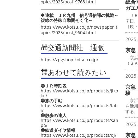
総合
opics/2025/post_9768.html
ガエ
🔶連載 ＪＲ九州 信号通信課の挑戦～
ＪＲ
複線の特殊自動閉そく化～
７日
（現
https://www.kotsu.co.jp/newspaper_t
opics/2025/post_9604.html
2025.
🎁交通新聞社 通販
京急
京浜
https://zpgshop.kotsu.co.jp/
（Ｓ
🔛あわせて読みたい
2025.
🔵ＪＲ時刻表
京急
https://www.kotsu.co.jp/products/jiko
験
ku/
京浜急
🔵旅の手帖
https://www.kotsu.co.jp/products/tab
を活
i/
する
🔵散歩の達人
https://www.kotsu.co.jp/products/san
2025.
po/
🔵鉄道ダイヤ情報
京急
https://www.kotsu.co.jp/products/dj/