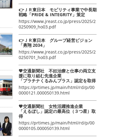
👉ＪＲ東日本 モビリティ事業で中長期
戦略「PRIDE & INTEGRITY」策定
https://www.jreast.co.jp/press/2025/2
0250909_ho03.pdf
👉ＪＲ東日本 グループ経営ビジョン
「勇翔 2034」
https://www.jreast.co.jp/press/2025/2
0250701_ho03.pdf
💖交通新聞社 不妊治療と仕事の両立支
援に取り組む先進企業
「プラチナくるみんプラス」認定を取得
https://prtimes.jp/main/html/rd/p/00
0000121.000050139.html
💖交通新聞社 女性活躍推進企業
「えるぼし」認定の最高位（３つ星）取
得
https://prtimes.jp/main/html/rd/p/00
0000105.000050139.html