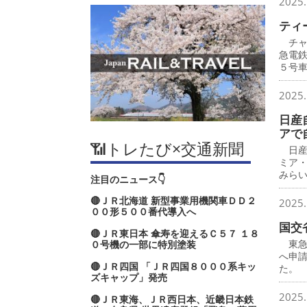
2025.
ティ
チャ
急電
５号
2025.
日産
アで
📶トレたび×交通新聞
日産
ミア
みら
注目のニュース👇
🔴ＪＲ北海道 新型事業用機関車ＤＤ２
2025.
００形５００番代導入へ
国交
🔴ＪＲ東日本 傘寿を迎えるＣ５７ １８
東急
０号機の一部に特別塗装
へ申
🔴ＪＲ四国 「ＪＲ四国８０００系キッ
た。
ズキャップ」発売
2025.
🔴ＪＲ東海、ＪＲ西日本、近畿日本鉄