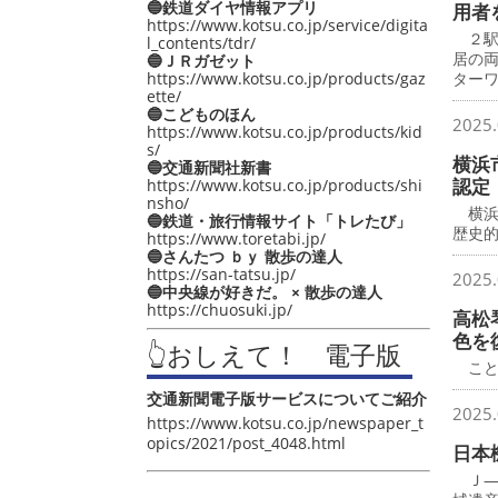
🔵鉄道ダイヤ情報アプリ
用者
https://www.kotsu.co.jp/service/digita
２駅
l_contents/tdr/
居の
🔵ＪＲガゼット
https://www.kotsu.co.jp/products/gaz
ター
ette/
🔵こどものほん
2025.
https://www.kotsu.co.jp/products/kid
s/
横浜
🔵交通新聞社新書
認定
https://www.kotsu.co.jp/products/shi
nsho/
横浜
🔵鉄道・旅行情報サイト「トレたび」
歴史
https://www.toretabi.jp/
🔵さんたつ ｂｙ 散歩の達人
https://san-tatsu.jp/
2025.
🔵中央線が好きだ。 × 散歩の達人
https://chuosuki.jp/
高松
色を
👆おしえて！ 電子版
こと
交通新聞電子版サービスについてご紹介
2025.
https://www.kotsu.co.jp/newspaper_t
opics/2021/post_4048.html
日本
Ｊ―