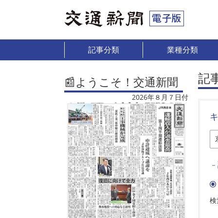
記事分類
業種分類
記
📰ようこそ！交通新聞
2026年８月７日付
－
検