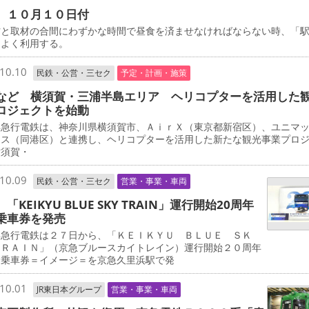
 １０月１０日付
と取材の合間にわずかな時間で昼食を済ませなければならない時、「
をよく利用する。
10.10
民鉄・公営・三セク
予定・計画・施策
など 横須賀・三浦半島エリア ヘリコプターを活用した
ロジェクトを始動
急行電鉄は、神奈川県横須賀市、ＡｉｒＸ（東京都新宿区）、ユニマ
ャス（同港区）と連携し、ヘリコプターを活用した新たな観光事業プロ
横須賀・
10.09
民鉄・公営・三セク
営業・事業・車両
「KEIKYU BLUE SKY TRAIN」運行開始20周年
乗車券を発売
急行電鉄は２７日から、「ＫＥＩＫＹＵ ＢＬＵＥ ＳＫ
ＴＲＡＩＮ」（京急ブルースカイトレイン）運行開始２０周年
念乗車券＝イメージ＝を京急久里浜駅で発
10.01
JR東日本グループ
営業・事業・車両