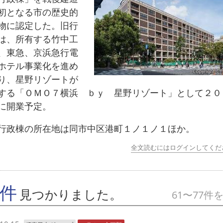
初となる市の歴史的
物に認定した。旧行
は、所有する竹中工
、東急、京浜急行電
ホテル事業化を進め
り、星野リゾートが
する「ＯＭＯ７横浜 ｂｙ 星野リゾート」として２０
に開業予定。
政棟の所在地は同市中区港町１ノ１ノ１ほか。
全文読むにはログインしてくだ
7件
見つかりました。
61〜77件