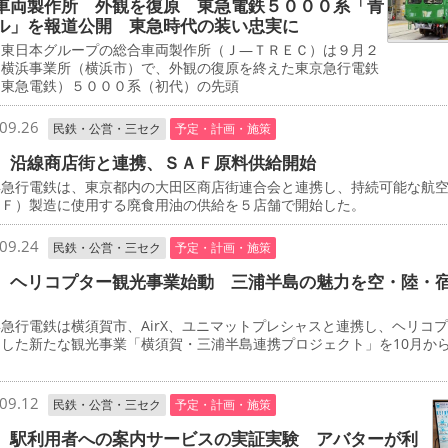
車両製作所 外観を復原 東急電鉄５０００系「青
ル」を報道公開 東急時代の装い忠実に
東日本グループの総合車両製作所（Ｊ―ＴＲＥＣ）は９月２
、横浜事業所（横浜市）で、外観の復原を終えた東京急行電鉄
・東急電鉄）５０００系（初代）の先頭
09.26
民鉄・公営・三セク
予定・計画・施策
 沿線商店街と連携、ＳＡＦ原料供給開始
急行電鉄は、東京都内の大田区商店街連合会と連携し、持続可能な航
ＡＦ）製造に使用する廃食用油の供給を５店舗で開始した。
09.24
民鉄・公営・三セク
予定・計画・施策
 ヘリコプター観光事業始動 三浦半島の魅力を空・陸・
行電鉄は横須賀市、AirX、ユニマットプレシャスと連携し、ヘリコ
用した新たな観光事業「横須賀・三浦半島連携プロジェクト」を10月か
。
09.12
民鉄・公営・三セク
予定・計画・施策
 駅利用者への案内サービスの実証実験 アバターが利