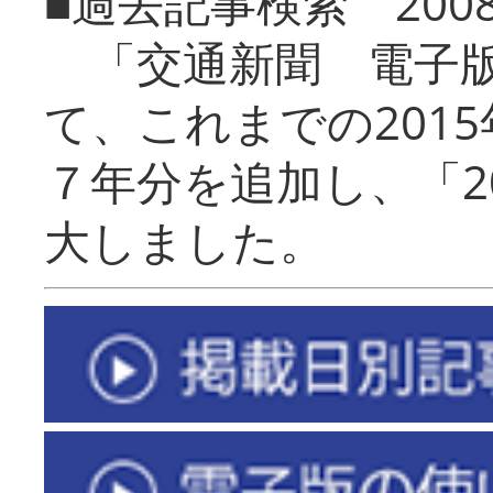
■過去記事検索 20
「交通新聞 電子版
て、これまでの201
７年分を追加し、「2
大しました