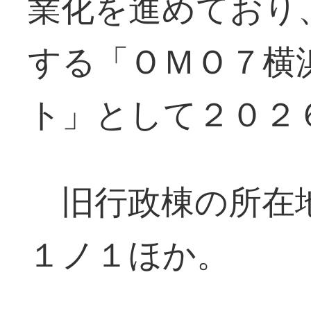
業化を進めており
する「ＯＭＯ７横
ト」として２０２
旧行政棟の所在地
１ノ１ほか。