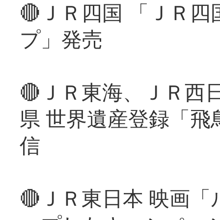
🔴ＪＲ四国 「ＪＲ
プ」発売
🔴ＪＲ東海、ＪＲ西
県 世界遺産登録「飛
信
🔴ＪＲ東日本 映画