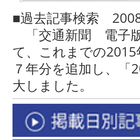
■過去記事検索 20
「交通新聞 電子版
て、これまでの201
７年分を追加し、「2
大しました