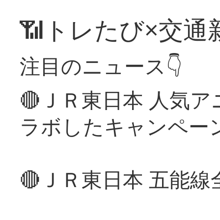
📶トレたび×交通
注目のニュース👇
🔴ＪＲ東日本 人気
ラボしたキャンペー
🔴ＪＲ東日本 五能