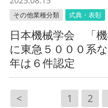
2025.08.15
その他業種分類
式典・表彰
日本機械学会 「機
に東急５０００系な
年は６件認定
<
1
2