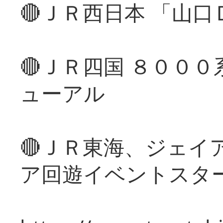
🔴ＪＲ西日本 「山
🔴ＪＲ四国 ８００
ューアル
🔴ＪＲ東海、ジェイ
ア回遊イベントスタ