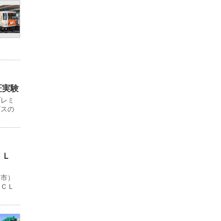
証実験
プレミ
ビスの
ＬＬ
浜市）
ＹＣＬ