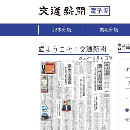
記事分類
業種分類
記
📰ようこそ！交通新聞
2026年８月６日付
－
検