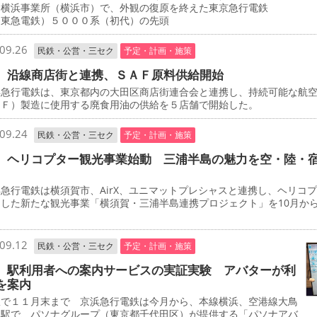
、横浜事業所（横浜市）で、外観の復原を終えた東京急行電鉄
・東急電鉄）５０００系（初代）の先頭
09.26
民鉄・公営・三セク
予定・計画・施策
 沿線商店街と連携、ＳＡＦ原料供給開始
急行電鉄は、東京都内の大田区商店街連合会と連携し、持続可能な航
ＡＦ）製造に使用する廃食用油の供給を５店舗で開始した。
09.24
民鉄・公営・三セク
予定・計画・施策
 ヘリコプター観光事業始動 三浦半島の魅力を空・陸・
行電鉄は横須賀市、AirX、ユニマットプレシャスと連携し、ヘリコ
用した新たな観光事業「横須賀・三浦半島連携プロジェクト」を10月か
。
09.12
民鉄・公営・三セク
予定・計画・施策
 駅利用者への案内サービスの実証実験 アバターが利
を案内
で１１月末まで 京浜急行電鉄は今月から、本線横浜、空港線大鳥
両駅で、パソナグループ（東京都千代田区）が提供する「パソナアバ