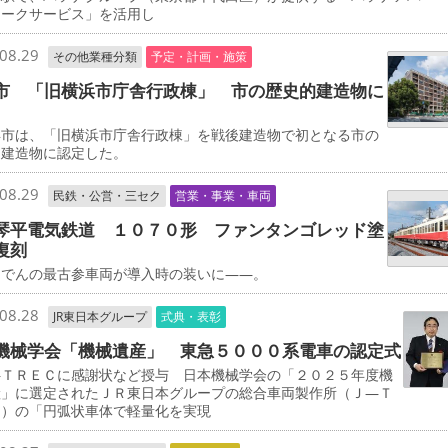
ワークサービス」を活用し
08.29
その他業種分類
予定・計画・施策
市 「旧横浜市庁舎行政棟」 市の歴史的建造物に
市は、「旧横浜市庁舎行政棟」を戦後建造物で初となる市の
的建造物に認定した。
08.29
民鉄・公営・三セク
営業・事業・車両
琴平電気鉄道 １０７０形 ファンタンゴレッド塗
復刻
でんの最古参車両が導入時の装いに――。
08.28
JR東日本グループ
式典・表彰
機械学会「機械遺産」 東急５０００系電車の認定式
ＴＲＥＣに感謝状など授与 日本機械学会の「２０２５年度機
産」に選定されたＪＲ東日本グループの総合車両製作所（Ｊ―Ｔ
Ｃ）の「円弧状車体で軽量化を実現