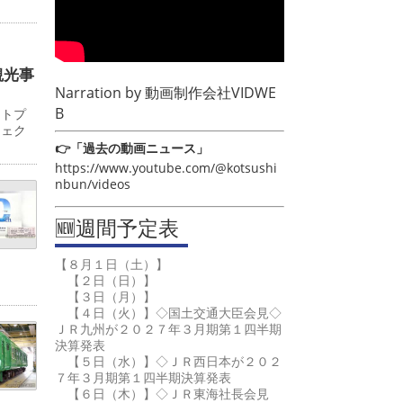
観光事
Narration by
動画制作会社VIDWE
B
ットプ
ジェク
👉「過去の動画ニュース」
https://www.youtube.com/@kotsushi
nbun/videos
🆕週間予定表
【８月１日（土）】
【２日（日）】
【３日（月）】
【４日（火）】◇国土交通大臣会見◇
ＪＲ九州が２０２７年３月期第１四半期
決算発表
【５日（水）】◇ＪＲ西日本が２０２
７年３月期第１四半期決算発表
【６日（木）】◇ＪＲ東海社長会見