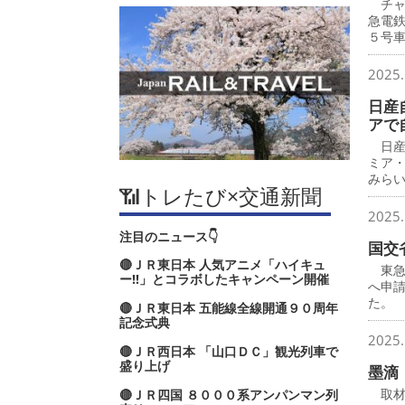
チャ
急電
５号
2025.
日産
アで
日産
ミア
みら
📶トレたび×交通新聞
2025.
注目のニュース👇
国交
🔴ＪＲ東日本 人気アニメ「ハイキュ
東急
ー‼」とコラボしたキャンペーン開催
へ申
た。
🔴ＪＲ東日本 五能線全線開通９０周年
記念式典
2025.
🔴ＪＲ西日本 「山口ＤＣ」観光列車で
盛り上げ
墨滴
取材
🔴ＪＲ四国 ８０００系アンパンマン列