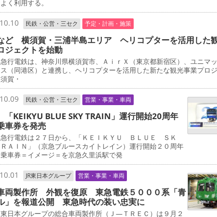
をよく利用する。
10.10
民鉄・公営・三セク
予定・計画・施策
など 横須賀・三浦半島エリア ヘリコプターを活用した
ロジェクトを始動
急行電鉄は、神奈川県横須賀市、ＡｉｒＸ（東京都新宿区）、ユニマ
ャス（同港区）と連携し、ヘリコプターを活用した新たな観光事業プロ
横須賀・
10.09
民鉄・公営・三セク
営業・事業・車両
「KEIKYU BLUE SKY TRAIN」運行開始20周年
乗車券を発売
急行電鉄は２７日から、「ＫＥＩＫＹＵ ＢＬＵＥ ＳＫ
ＴＲＡＩＮ」（京急ブルースカイトレイン）運行開始２０周年
念乗車券＝イメージ＝を京急久里浜駅で発
10.01
JR東日本グループ
営業・事業・車両
車両製作所 外観を復原 東急電鉄５０００系「青
ル」を報道公開 東急時代の装い忠実に
東日本グループの総合車両製作所（Ｊ―ＴＲＥＣ）は９月２