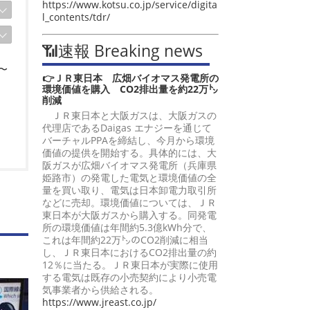
https://www.kotsu.co.jp/service/digita
l_contents/tdr/
📶速報 Breaking news
〜
👉ＪＲ東日本 広畑バイオマス発電所の
環境価値を購入 CO2排出量を約22万㌧
削減
ＪＲ東日本と大阪ガスは、大阪ガスの
代理店であるDaigas エナジーを通じて
バーチャルPPAを締結し、今月から環境
価値の提供を開始する。具体的には、大
阪ガスが広畑バイオマス発電所（兵庫県
姫路市）の発電した電気と環境価値の全
量を買い取り、電気は日本卸電力取引所
験
などに売却。環境価値については、ＪＲ
東日本が大阪ガスから購入する。同発電
所の環境価値は年間約5.3億kWh分で、
これは年間約22万㌧のCO2削減に相当
し、ＪＲ東日本におけるCO2排出量の約
12％に当たる。ＪＲ東日本が実際に使用
する電気は既存の小売契約により小売電
気事業者から供給される。
https://www.jreast.co.jp/