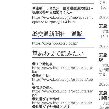
７日
（現
🔶連載 ＪＲ九州 信号通信課の挑戦～
複線の特殊自動閉そく化～
2025.
https://www.kotsu.co.jp/newspaper_t
opics/2025/post_9604.html
京急
京浜
🎁交通新聞社 通販
（Ｓ
https://zpgshop.kotsu.co.jp/
2025.
🔛あわせて読みたい
京急
験
🔵ＪＲ時刻表
京浜急
https://www.kotsu.co.jp/products/jiko
を活
ku/
する
🔵旅の手帖
https://www.kotsu.co.jp/products/tab
i/
2025.
🔵散歩の達人
https://www.kotsu.co.jp/products/san
京急
po/
用者
🔵鉄道ダイヤ情報
https://www.kotsu.co.jp/products/dj/
２駅
🔵鉄道ダイヤ情報アプリ
居の