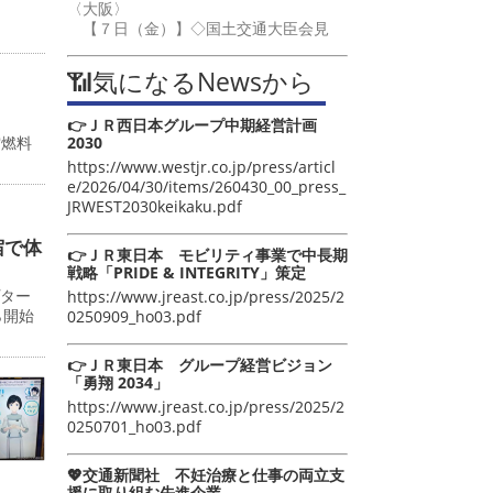
〈大阪〉
【７日（金）】◇国土交通大臣会見
📶気になるNewsから
👉ＪＲ西日本グループ中期経営計画
2030
空燃料
https://www.westjr.co.jp/press/articl
e/2026/04/30/items/260430_00_press_
JRWEST2030keikaku.pdf
宿で体
👉ＪＲ東日本 モビリティ事業で中長期
戦略「PRIDE & INTEGRITY」策定
プター
https://www.jreast.co.jp/press/2025/2
ら開始
0250909_ho03.pdf
👉ＪＲ東日本 グループ経営ビジョン
「勇翔 2034」
https://www.jreast.co.jp/press/2025/2
0250701_ho03.pdf
💖交通新聞社 不妊治療と仕事の両立支
援に取り組む先進企業