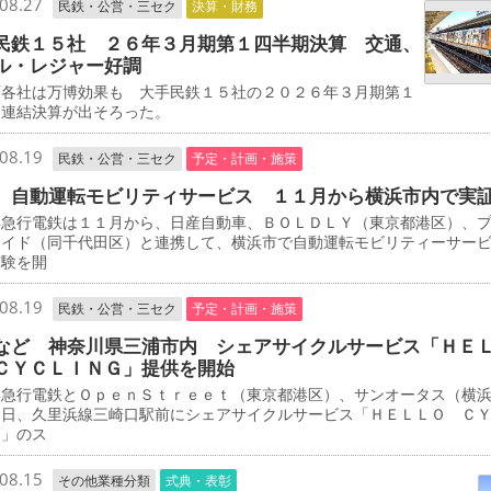
08.27
民鉄・公営・三セク
決算・財務
民鉄１５社 ２６年３月期第１四半期決算 交通、
ル・レジャー好調
各社は万博効果も 大手民鉄１５社の２０２６年３月期第１
期連結決算が出そろった。
08.19
民鉄・公営・三セク
予定・計画・施策
 自動運転モビリティサービス １１月から横浜市内で実
急行電鉄は１１月から、日産自動車、ＢＯＬＤＬＹ（東京都港区）、
エイド（同千代田区）と連携して、横浜市で自動運転モビリティーサー
実験を開
08.19
民鉄・公営・三セク
予定・計画・施策
など 神奈川県三浦市内 シェアサイクルサービス「ＨＥ
ＣＹＣＬＩＮＧ」提供を開始
急行電鉄とＯｐｅｎＳｔｒｅｅｔ（東京都港区）、サンオータス（横
３日、久里浜線三崎口駅前にシェアサイクルサービス「ＨＥＬＬＯ Ｃ
Ｇ」のス
08.15
その他業種分類
式典・表彰