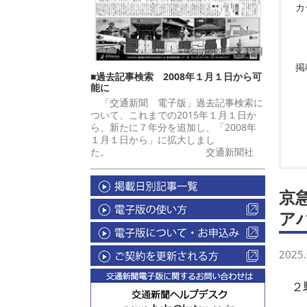
カ
掲
■過去記事検索 2008年１月１日から可
能に
「交通新聞 電子版」過去記事検索に
ついて、これまでの2015年１月１日か
ら、新たに７年分を追加し、「2008年
１月１日から」に拡大しまし
た。 交通新聞社
京
ア
2025.
２駅