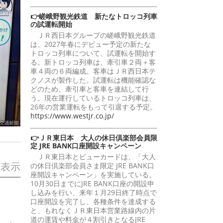
👉嵯峨野観光鉄道 新たなトロッコ列車
の試運転開始
ＪＲ西日本グループの嵯峨野観光鉄道
は、2027年春にデビュー予定の新たな
トロッコ列車について、試運転を開始す
る。新トロッコ列車は、牽引車２両＋客
車４両の６両編成。客車はＪＲ西日本テ
クノスが製作した。試運転は機能確認な
どのため、牽引車と客車を連結して行
う。現在運行しているトロッコ列車は、
26年の営業運転をもって引退する予定。
https://www.westjr.co.jp/
👉ＪＲ東日本 大人の休日倶楽部会員限
定 JRE BANK口座開設キャンペーン
ＪＲ東日本とビューカードは、「大人
を表示
の休日倶楽部会員さま限定 JRE BANK口
座開設キャンペーン」を実施している。
10月30日までにJRE BANK口座の開設申
し込みを行い、来年１月29日終了時点で
口座開設を完了し、各種条件を達成する
と、もれなくＪＲ東日本営業路線内の片
道の運賃や料金が４割引きとなるJRE