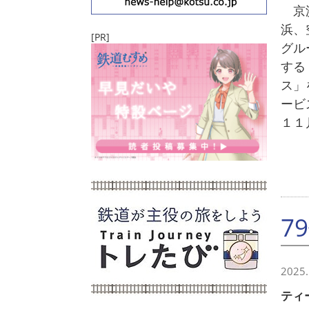
京浜
浜、
[PR]
グル
する
ス」
ービ
１１
7
2025.
ティ