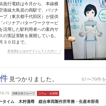
急行電鉄は今月から、本線横
空港線大鳥居の両駅で、パソナ
ープ（東京都千代田区）が提供
「パソナアバターワークサービ
を活用した駅利用者への案内サ
スの実証実験を展開している。
月３０日まで。
全文読むにはログインしてください
9件
見つかりました。
61〜79件
10.15
JR東日本グループ
コラム・企画類
ータイム 木村億尋 総合車両製作所常務・生産本部長