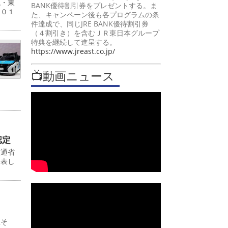
現・東
BANK優待割引券をプレゼントする。ま
５０１
た、キャンペーン後も各プログラムの条
件達成で、同じJRE BANK優待割引券
（４割引き）を含むＪＲ東日本グループ
特典を継続して進呈する。
https://www.jreast.co.jp/
📺動画ニュース
認定
交通省
発表し
駅そ