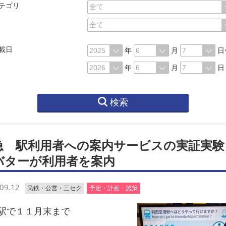
テゴリ
載日
年
月
日
年
月
日
検索
急 駅利用者への案内サービスの実証実
バターが利用者を案内
09.12
民鉄・公営・三セク
予定・計画・施策
で１１月末まで