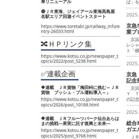
車リニューアル
ば」
🔴ＪＲ東海、ジェイアール東海髙島屋
2025.
名駅エリア回遊イベントスタート
京急
https://www.toretabi.jp/railway_info/e
ntry-26033.html
業プ
京浜
🔀ＨＰリンク集
レシ
ト「
https://www.kotsu.co.jp/newspaper_t
opics/2022/post_5238.html
2025.
✅連載企画
京急 
記念
🔶連載 ＪＲ貨物「梅田峠に挑む～ＪＲ
京浜
貨物 プッシュ・プル運転導入～」
Ｙ 
https://www.kotsu.co.jp/newspaper_t
の記
opics/2026/post_10188.html
2025.
🔶連載 ＪＲフルーツパーク仙台あらは
総合
まの挑戦―果実に託す復興と未来―
ガエ
https://www.kotsu.co.jp/newspaper_t
opics/2025/post_9768.html
ＪＲ