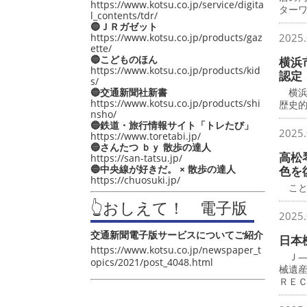
https://www.kotsu.co.jp/service/digita
ター
l_contents/tdr/
🔵ＪＲガゼット
https://www.kotsu.co.jp/products/gaz
2025.
ette/
🔵こどものほん
横浜
https://www.kotsu.co.jp/products/kid
認定
s/
🔵交通新聞社新書
横浜
https://www.kotsu.co.jp/products/shi
歴史
nsho/
🔵鉄道・旅行情報サイト「トレたび」
2025.
https://www.toretabi.jp/
🔵さんたつ ｂｙ 散歩の達人
高松
https://san-tatsu.jp/
🔵中央線が好きだ。 × 散歩の達人
色を
https://chuosuki.jp/
こと
👆おしえて！ 電子版
2025.
交通新聞電子版サービスについてご紹介
日本
https://www.kotsu.co.jp/newspaper_t
Ｊ―
opics/2021/post_4048.html
械遺
ＲＥ