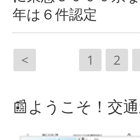
年は６件認定
<
1
2
📰ようこそ！交