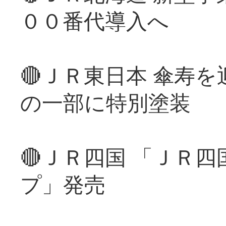
００番代導入へ
🔴ＪＲ東日本 傘寿
の一部に特別塗装
🔴ＪＲ四国 「ＪＲ
プ」発売