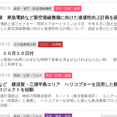
10.10
政府・省庁・鉄道運輸機構
予定・計画・施策
省 東急電鉄など新空港線整備に向けた速達性向上計画を
電鉄と第三セクター・羽田エアポートラインは３日、今年８月に国土
請した新空港線整備に向けた速達性向上計画について、認定を受けたと
10.10
その他業種分類
コラム・企画類
 １０月１０日付
と取材の合間にわずかな時間で昼食を済ませなければならない時、「
をよく利用する。
10.10
民鉄・公営・三セク
予定・計画・施策
など 横須賀・三浦半島エリア ヘリコプターを活用した
ロジェクトを始動
急行電鉄は、神奈川県横須賀市、ＡｉｒＸ（東京都新宿区）、ユニマ
ャス（同港区）と連携し、ヘリコプターを活用した新たな観光事業プロ
横須賀・
10.09
民鉄・公営・三セク
営業・事業・車両