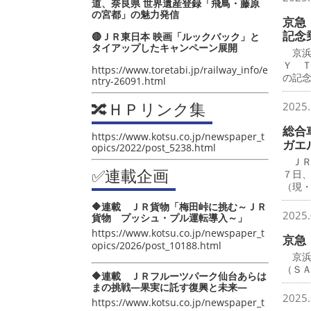
道、奈良県 世界遺産登録「飛鳥・藤原
の宮都」の魅力発信
京急 
記念
🔴ＪＲ東日本 映画「ルックバック」と
タイアップしたキャンペーン展開
京浜
Ｙ 
https://www.toretabi.jp/railway_info/e
の記
ntry-26091.html
🔀ＨＰリンク集
2025.
総合
https://www.kotsu.co.jp/newspaper_t
ガエ
opics/2022/post_5238.html
ＪＲ
✅連載企画
７日
（現
🔶連載 ＪＲ貨物「梅田峠に挑む～ＪＲ
2025.
貨物 プッシュ・プル運転導入～」
https://www.kotsu.co.jp/newspaper_t
京急
opics/2026/post_10188.html
京浜
（Ｓ
🔶連載 ＪＲフルーツパーク仙台あらは
まの挑戦―果実に託す復興と未来―
2025.
https://www.kotsu.co.jp/newspaper_t