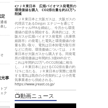
👉ＪＲ東日本 広畑バイオマス発電所の
環境価値を購入 CO2排出量を約22万㌧
削減
認定
ＪＲ東日本と大阪ガスは、大阪ガスの
交通省
代理店であるDaigas エナジーを通じて
発表し
バーチャルPPAを締結し、今月から環境
価値の提供を開始する。具体的には、大
阪ガスが広畑バイオマス発電所（兵庫県
姫路市）の発電した電気と環境価値の全
量を買い取り、電気は日本卸電力取引所
などに売却。環境価値については、ＪＲ
東日本が大阪ガスから購入する。同発電
駅そ
所の環境価値は年間約5.3億kWh分で、
これは年間約22万㌧のCO2削減に相当
し、ＪＲ東日本におけるCO2排出量の約
12％に当たる。ＪＲ東日本が実際に使用
する電気は既存の小売契約により小売電
観光事
気事業者から供給される。
https://www.jreast.co.jp/
ットプ
ジェク
📺動画ニュース