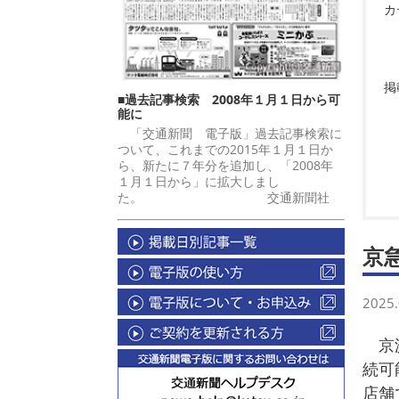
カ
掲
■過去記事検索 2008年１月１日から可
能に
「交通新聞 電子版」過去記事検索に
ついて、これまでの2015年１月１日か
ら、新たに７年分を追加し、「2008年
１月１日から」に拡大しまし
た。 交通新聞社
京
2025.
京浜
続可
店舗