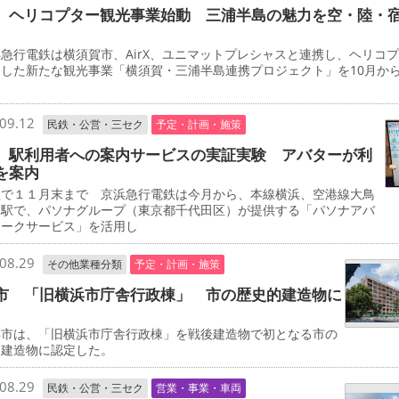
 ヘリコプター観光事業始動 三浦半島の魅力を空・陸・
行電鉄は横須賀市、AirX、ユニマットプレシャスと連携し、ヘリコ
用した新たな観光事業「横須賀・三浦半島連携プロジェクト」を10月か
。
09.12
民鉄・公営・三セク
予定・計画・施策
 駅利用者への案内サービスの実証実験 アバターが利
を案内
で１１月末まで 京浜急行電鉄は今月から、本線横浜、空港線大鳥
両駅で、パソナグループ（東京都千代田区）が提供する「パソナアバ
ワークサービス」を活用し
08.29
その他業種分類
予定・計画・施策
市 「旧横浜市庁舎行政棟」 市の歴史的建造物に
市は、「旧横浜市庁舎行政棟」を戦後建造物で初となる市の
的建造物に認定した。
08.29
民鉄・公営・三セク
営業・事業・車両