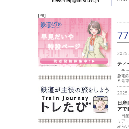
[PR]
7
2025.
ティ
チャ
急電
５号
2025.
日産
アで
日産
ミア
みら