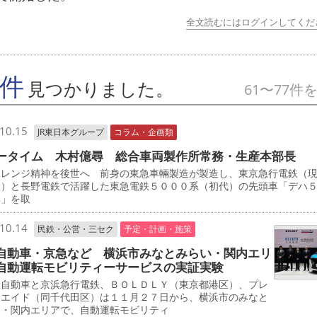
全文読むにはログインしてくだ
7件
見つかりました。
61〜77件
10.15
JR東日本グループ
コラム・企画類
ータイム 木村億尋 総合車両製作所常務・生産本部長
レンジ精神を後世へ 前身の東急車輛製造が製造し、東京急行電鉄（
鉄）と長野電鉄で活躍した東急電鉄５０００系（初代）の先頭車「デハ
車」を取
10.14
民鉄・公営・三セク
予定・計画・施策
自動車・京急など 横浜市みなとみらい・関内エリ
自動運転モビリティーサービスの実証実験
自動車と京浜急行電鉄、ＢＯＬＤＬＹ（東京都港区）、プレ
・エイド（同千代田区）は１１月２７日から、横浜市のみなと
い・関内エリアで、自動運転モビリティ