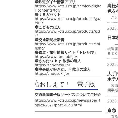
🔵鉄道ダイヤ情報アプリ
高松
https://www.kotsu.co.jp/service/digita
l_contents/tdr/
色を
🔵ＪＲガゼット
こと
https://www.kotsu.co.jp/products/gaz
ette/
🔵こどものほん
2025.
https://www.kotsu.co.jp/products/kid
s/
日本
🔵交通新聞社新書
https://www.kotsu.co.jp/products/shi
Ｊ―
nsho/
械遺
🔵鉄道・旅行情報サイト「トレたび」
ＲＥ
https://www.toretabi.jp/
🔵さんたつ ｂｙ 散歩の達人
2025.
https://san-tatsu.jp/
🔵中央線が好きだ。 × 散歩の達人
大手
https://chuosuki.jp/
ホテ
👆おしえて！ 電子版
関西
四半
交通新聞電子版サービスについてご紹介
https://www.kotsu.co.jp/newspaper_t
2025.
opics/2021/post_4048.html
京急
京浜