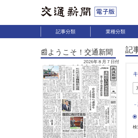
記事分類
業種分類
記
📰ようこそ！交通新聞
2026年８月７日付
－
検