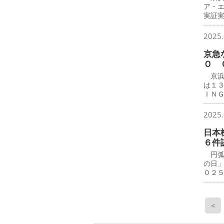
ア・
実証
2025.
京急
Ｏ 
京浜
は１
ＩＮ
2025.
日本
６件
円弧
の日
０２
<