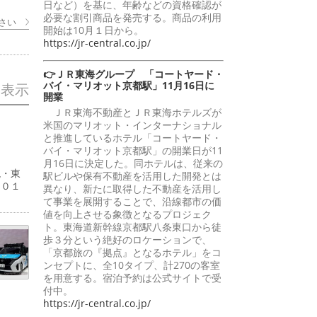
日など）を基に、年齢などの資格確認が
必要な割引商品を発売する。商品の利用
さい
開始は10月１日から。
https://jr-central.co.jp/
👉ＪＲ東海グループ 「コートヤード・
バイ・マリオット京都駅」11月16日に
を表示
開業
ＪＲ東海不動産とＪＲ東海ホテルズが
米国のマリオット・インターナショナル
と推進しているホテル「コートヤード・
バイ・マリオット京都駅」の開業日が11
月16日に決定した。同ホテルは、従来の
現・東
駅ビルや保有不動産を活用した開発とは
５０１
異なり、新たに取得した不動産を活用し
て事業を展開することで、沿線都市の価
値を向上させる象徴となるプロジェク
ト。東海道新幹線京都駅八条東口から徒
歩３分という絶好のロケーションで、
「京都旅の『拠点』となるホテル」をコ
ンセプトに、全10タイプ、計270の客室
を用意する。宿泊予約は公式サイトで受
付中。
https://jr-central.co.jp/