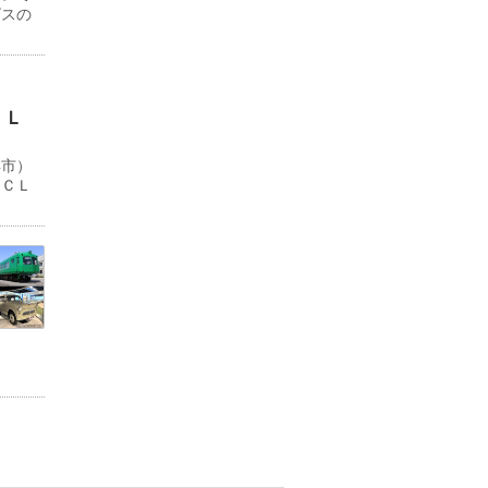
ビスの
ＬＬ
浜市）
ＹＣＬ