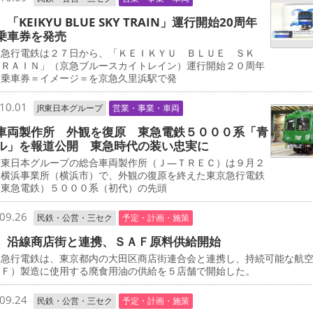
「KEIKYU BLUE SKY TRAIN」運行開始20周年
乗車券を発売
急行電鉄は２７日から、「ＫＥＩＫＹＵ ＢＬＵＥ ＳＫ
ＴＲＡＩＮ」（京急ブルースカイトレイン）運行開始２０周年
念乗車券＝イメージ＝を京急久里浜駅で発
10.01
JR東日本グループ
営業・事業・車両
車両製作所 外観を復原 東急電鉄５０００系「青
ル」を報道公開 東急時代の装い忠実に
東日本グループの総合車両製作所（Ｊ―ＴＲＥＣ）は９月２
、横浜事業所（横浜市）で、外観の復原を終えた東京急行電鉄
・東急電鉄）５０００系（初代）の先頭
09.26
民鉄・公営・三セク
予定・計画・施策
 沿線商店街と連携、ＳＡＦ原料供給開始
急行電鉄は、東京都内の大田区商店街連合会と連携し、持続可能な航
ＡＦ）製造に使用する廃食用油の供給を５店舗で開始した。
09.24
民鉄・公営・三セク
予定・計画・施策