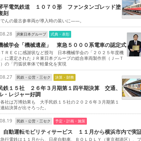
琴平電気鉄道 １０７０形 ファンタンゴレッド塗
復刻
でんの最古参車両が導入時の装いに――。
08.28
JR東日本グループ
式典・表彰
機械学会「機械遺産」 東急５０００系電車の認定式
ＴＲＥＣに感謝状など授与 日本機械学会の「２０２５年度機
産」に選定されたＪＲ東日本グループの総合車両製作所（Ｊ―Ｔ
Ｃ）の「円弧状車体で軽量化を実現
08.27
民鉄・公営・三セク
決算・財務
民鉄１５社 ２６年３月期第１四半期決算 交通、
ル・レジャー好調
各社は万博効果も 大手民鉄１５社の２０２６年３月期第１
期連結決算が出そろった。
08.19
民鉄・公営・三セク
予定・計画・施策
 自動運転モビリティサービス １１月から横浜市内で実
急行電鉄は１１月から、日産自動車、ＢＯＬＤＬＹ（東京都港区）、