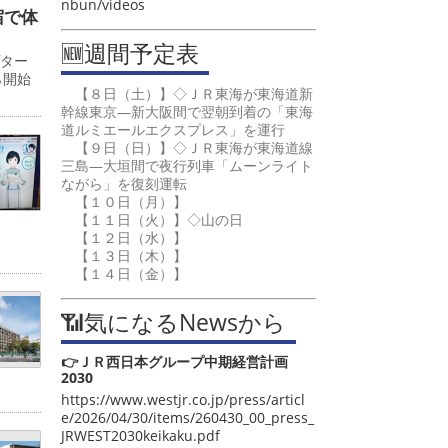
nbun/videos
宿で体
🆕週間予定表
プター
ら開始
【８日（土）】◇ＪＲ東海が東海道新
幹線東京―新大阪間で翌朝到着の「東海
道ルミエールエクスプレス」を運行
【９日（日）】◇ＪＲ東海が東海道線
三島―大垣間で夜行列車「ムーンライト
ながら」を復刻運転
【１０日（月）】
【１１日（火）】◇山の日
【１２日（水）】
【１３日（木）】
【１４日（金）】
📶気になるNewsから
👉ＪＲ西日本グループ中期経営計画
2030
https://www.westjr.co.jp/press/articl
e/2026/04/30/items/260430_00_press_
JRWEST2030keikaku.pdf