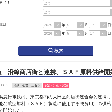
テゴリ
載日
年
月
日
年
月
日
検索
急 沿線商店街と連携、ＳＡＦ原料供給開
09.26
民鉄・公営・三セク
予定・計画・施策
急行電鉄は、東京都内の大田区商店街連合会と連携し
能な航空燃料（ＳＡＦ）製造に使用する廃食用油の供給
で開始した。