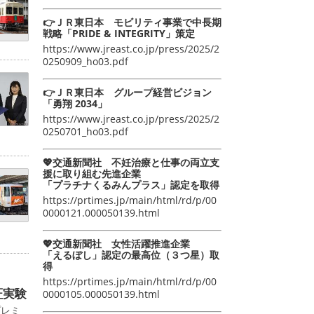
👉ＪＲ東日本 モビリティ事業で中長期
戦略「PRIDE & INTEGRITY」策定
https://www.jreast.co.jp/press/2025/2
0250909_ho03.pdf
👉ＪＲ東日本 グループ経営ビジョン
「勇翔 2034」
https://www.jreast.co.jp/press/2025/2
0250701_ho03.pdf
💖交通新聞社 不妊治療と仕事の両立支
援に取り組む先進企業
「プラチナくるみんプラス」認定を取得
https://prtimes.jp/main/html/rd/p/00
0000121.000050139.html
💖交通新聞社 女性活躍推進企業
「えるぼし」認定の最高位（３つ星）取
得
https://prtimes.jp/main/html/rd/p/00
証実験
0000105.000050139.html
プレミ