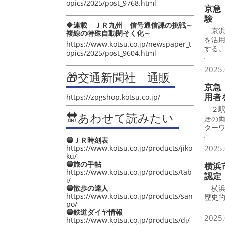
opics/2025/post_9768.html
京急
験
🔶連載 ＪＲ九州 信号通信課の挑戦～
京浜急
複線の特殊自動閉そく化～
を活
https://www.kotsu.co.jp/newspaper_t
する
opics/2025/post_9604.html
2025.
🎁交通新聞社 通販
京急
用者
https://zpgshop.kotsu.co.jp/
２駅
🔛あわせて読みたい
居の
ター
🔵ＪＲ時刻表
https://www.kotsu.co.jp/products/jiko
2025.
ku/
🔵旅の手帖
横浜
https://www.kotsu.co.jp/products/tab
認定
i/
🔵散歩の達人
横浜
https://www.kotsu.co.jp/products/san
歴史
po/
🔵鉄道ダイヤ情報
2025.
https://www.kotsu.co.jp/products/dj/