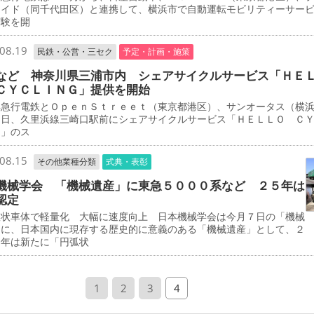
エイド（同千代田区）と連携して、横浜市で自動運転モビリティーサー
実験を開
08.19
民鉄・公営・三セク
予定・計画・施策
など 神奈川県三浦市内 シェアサイクルサービス「ＨＥ
ＣＹＣＬＩＮＧ」提供を開始
急行電鉄とＯｐｅｎＳｔｒｅｅｔ（東京都港区）、サンオータス（横
３日、久里浜線三崎口駅前にシェアサイクルサービス「ＨＥＬＬＯ Ｃ
Ｇ」のス
08.15
その他業種分類
式典・表彰
機械学会 「機械遺産」に東急５０００系など ２５年は
認定
状車体で軽量化 大幅に速度向上 日本機械学会は今月７日の「機械
」に、日本国内に現存する歴史的に意義のある「機械遺産」として、２
５年は新たに「円弧状
1
2
3
4