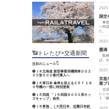
2025.
国交
東急
へ申
た。
2025.
墨滴
📶トレたび×交通新聞
取材
ば」
注目のニュース👇
2025.
🔴ＪＲ北海道 新型事業用機関車ＤＤ２
００形５００番代導入へ
京急
🔴ＪＲ東日本 傘寿を迎えるＣ５７ １８
業プ
０号機の一部に特別塗装
京浜
レシ
🔴ＪＲ四国 「ＪＲ四国８０００系キッ
ト「
ズキャップ」発売
🔴ＪＲ東海、ＪＲ西日本、近畿日本鉄
2025.