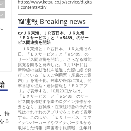
https://www.kotsu.co.jp/service/digita
l_contents/tdr/
📶速報 Breaking news
〜
👉ＪＲ東海、ＪＲ西日本、ＪＲ九州
「ＥＸサービス」と「ｅ5489」のサー
ビス間連携を開始
ＪＲ東海とＪＲ西日本、ＪＲ九州は６
日、「ＥＸサービス」と「ｅ5489」の
サービス間連携を開始し、さらなる機能
拡充を図ると発表した。９月15日には、
新幹線の自動改札を通過した際に紙で発
行している「ＥＸご利用票（座席のご案
内）」を電子化。列車や座席に加え、発
始
車番線や遅延・運休情報も「ＥＸアプ
リ」で表示する。10月20日からは、
「ＥＸサービス」と「ｅ5489」のサー
ビス間を移動する際のログイン操作が不
要となり、新幹線・在来線特急の予約情
報はそれぞれのアプリでをまとめて表示
、持
する。このほか、「ＥＸサービス」でマ
を５
イナンバーカードやマイナポータルから
取得した情報（障害者手帳情報、生年月