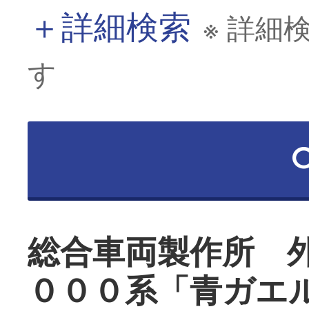
＋
詳細検索
※ 詳細
す
総合車両製作所 
０００系「青ガエ