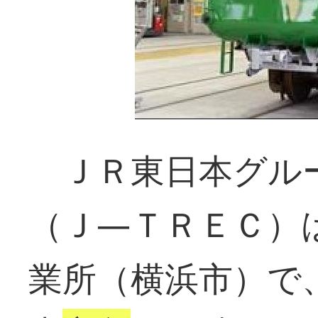
ＪＲ東日本グル
（Ｊ―ＴＲＥＣ）
業所（横浜市）で