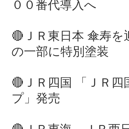
００番代導入へ
🔴ＪＲ東日本 傘寿
の一部に特別塗装
🔴ＪＲ四国 「ＪＲ
プ」発売
🔴ＪＲ東海、ＪＲ西