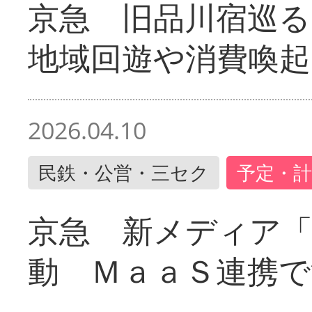
京急 旧品川宿巡
地域回遊や消費喚起
2026.04.10
民鉄・公営・三セク
予定・計
京急 新メディア
動 ＭａａＳ連携で