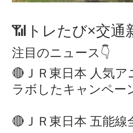
📶トレたび×交通
注目のニュース👇
🔴ＪＲ東日本 人気
ラボしたキャンペー
🔴ＪＲ東日本 五能