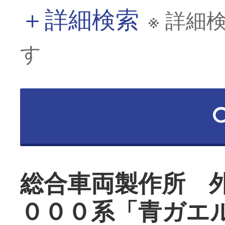
＋
詳細検索
※ 詳細
す
総合車両製作所 
０００系「青ガエ