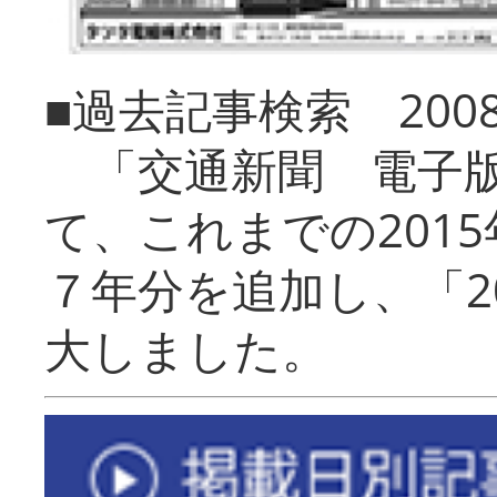
■過去記事検索 20
「交通新聞 電子版
て、これまでの201
７年分を追加し、「2
大しました