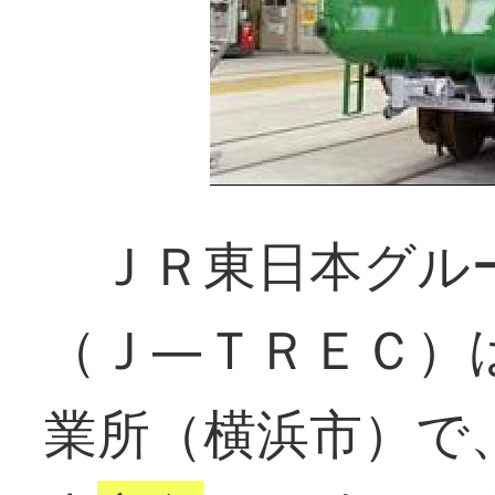
ＪＲ東日本グル
（Ｊ―ＴＲＥＣ）
業所（横浜市）で