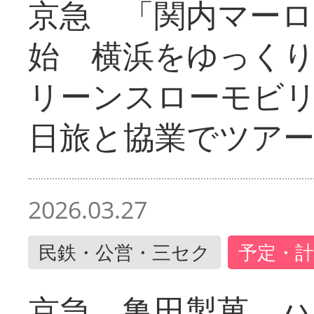
京急 「関内マーロ
始 横浜をゆっく
リーンスローモビ
日旅と協業でツア
2026.03.27
民鉄・公営・三セク
予定・計
京急 亀田製菓 ハ