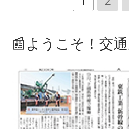
1
2
📰ようこそ！交