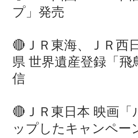
プ」発売
🔴ＪＲ東海、ＪＲ西
県 世界遺産登録「飛
信
🔴ＪＲ東日本 映画
ップしたキャンペー