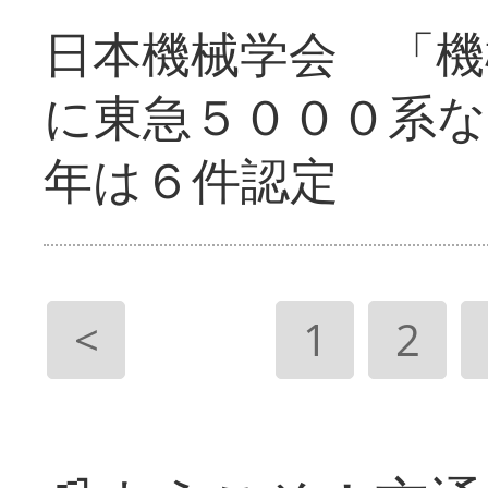
日本機械学会 「機
に東急５０００系な
年は６件認定
<
1
2