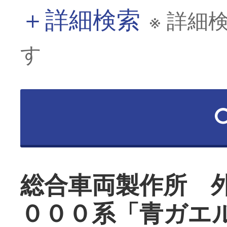
＋
詳細検索
※ 詳細
す
総合車両製作所 
０００系「青ガエ