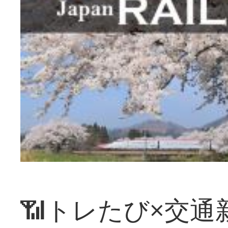
📶トレたび×交通