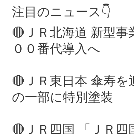
注目のニュース👇
🔴ＪＲ北海道 新型
００番代導入へ
🔴ＪＲ東日本 傘寿
の一部に特別塗装
🔴ＪＲ四国 「ＪＲ