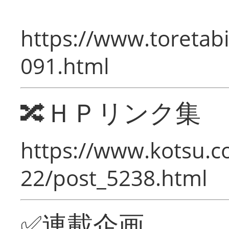
https://www.toretabi
091.html
🔀ＨＰリンク集
https://www.kotsu.c
22/post_5238.html
✅連載企画