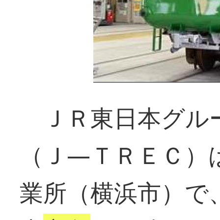
ＪＲ東日本グル
（Ｊ―ＴＲＥＣ）
業所（横浜市）で