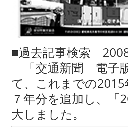
■過去記事検索 20
「交通新聞 電子版
て、これまでの201
７年分を追加し、「2
大しました