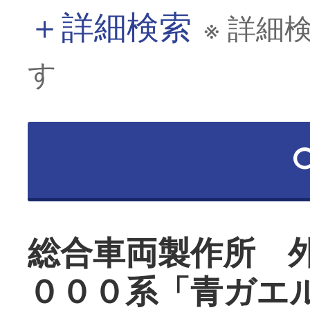
＋
詳細検索
※ 詳細
す
総合車両製作所 
０００系「青ガエ