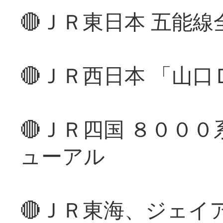
🔴ＪＲ東日本 五能
🔴ＪＲ西日本 「山
🔴ＪＲ四国 ８００
ューアル
🔴ＪＲ東海、ジェイ