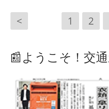
<
1
2
📰ようこそ！交