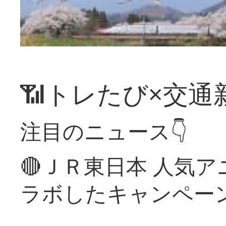
📶トレたび×交通
注目のニュース👇
🔴ＪＲ東日本 人気
ラボしたキャンペー