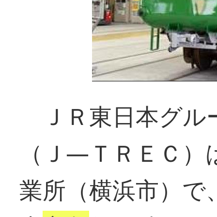
ＪＲ東日本グル
（Ｊ―ＴＲＥＣ）
業所（横浜市）で