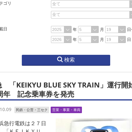
テゴリ
載日
年
月
日
年
月
日
検索
 「KEIKYU BLUE SKY TRAIN」運行開
0周年 記念乗車券を発売
10.09
民鉄・公営・三セク
営業・事業・車両
急行電鉄は２７日
、「ＫＥＩＫＹＵ