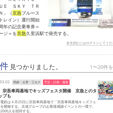
ＵＥ ＳＫＹ ＴＲ
Ｎ」（
京急
ブルース
トレイン）運行開始
周年の記念乗車券＝
ージ＝を
京急
久里浜駅で発売する。
全文読むにはログインしてくだ
7件
見つかりました。
1〜20件
03.02
民鉄・公営・三セク
予定・計画・施策
 宗吾車両基地でキッズフェスタ開催 京急とのタ
ップも
電鉄は４月25日に宗吾車両基地で「宗吾車両基地キッズフェ
」を開催する。京成グループのお客様感謝イベントの一環で、
2000人を招待する。