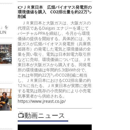
👉ＪＲ東日本 広畑バイオマス発電所の
環境価値を購入 CO2排出量を約22万㌧
削減
ＪＲ東日本と大阪ガスは、大阪ガスの
体」を
代理店であるDaigas エナジーを通じて
IN
バーチャルPPAを締結し、今月から環境
価値の提供を開始する。具体的には、大
阪ガスが広畑バイオマス発電所（兵庫県
姫路市）の発電した電気と環境価値の全
量を買い取り、電気は日本卸電力取引所
などに売却。環境価値については、ＪＲ
東日本が大阪ガスから購入する。同発電
所の環境価値は年間約5.3億kWh分で、
これは年間約22万㌧のCO2削減に相当
し、ＪＲ東日本におけるCO2排出量の約
12％に当たる。ＪＲ東日本が実際に使用
する電気は既存の小売契約により小売電
気事業者から供給される。
https://www.jreast.co.jp/
📺動画ニュース