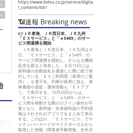
https://www.kotsu.co.jp/service/digita
l_contents/tdr/
📶速報 Breaking news
〜
👉ＪＲ東海、ＪＲ西日本、ＪＲ九州
「ＥＸサービス」と「ｅ5489」のサー
ビス間連携を開始
ＪＲ東海とＪＲ西日本、ＪＲ九州は６
日、「ＥＸサービス」と「ｅ5489」の
サービス間連携を開始し、さらなる機能
拡充を図ると発表した。９月15日には、
新幹線の自動改札を通過した際に紙で発
行している「ＥＸご利用票（座席のご案
内）」を電子化。列車や座席に加え、発
始
車番線や遅延・運休情報も「ＥＸアプ
リ」で表示する。10月20日からは、
「ＥＸサービス」と「ｅ5489」のサー
ビス間を移動する際のログイン操作が不
要となり、新幹線・在来線特急の予約情
報はそれぞれのアプリでをまとめて表示
する。このほか、「ＥＸサービス」でマ
イナンバーカードやマイナポータルから
取得した情報（障害者手帳情報、生年月