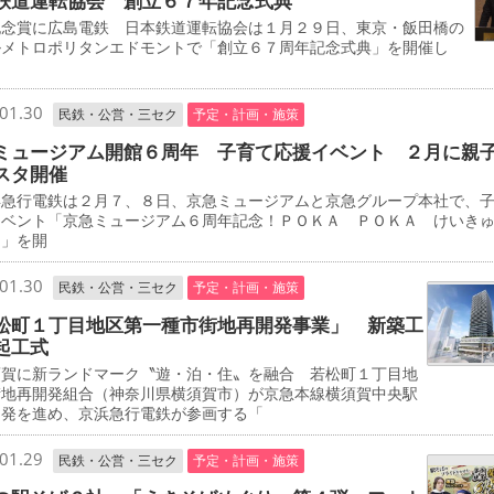
鉄道運転協会 創立６７年記念式典
念賞に広島電鉄 日本鉄道運転協会は１月２９日、東京・飯田橋の
ルメトロポリタンエドモントで「創立６７周年記念式典」を開催し
01.30
民鉄・公営・三セク
予定・計画・施策
ミュージアム開館６周年 子育て応援イベント ２月に親
スタ開催
急行電鉄は２月７、８日、京急ミュージアムと京急グループ本社で、
イベント「京急ミュージアム６周年記念！ＰＯＫＡ ＰＯＫＡ けいき
タ」を開
01.30
民鉄・公営・三セク
予定・計画・施策
松町１丁目地区第一種市街地再開発事業」 新築工
起工式
賀に新ランドマーク〝遊・泊・住〟を融合 若松町１丁目地
街地再開発組合（神奈川県横須賀市）が京急本線横須賀中央駅
開発を進め、京浜急行電鉄が参画する「
01.29
民鉄・公営・三セク
予定・計画・施策