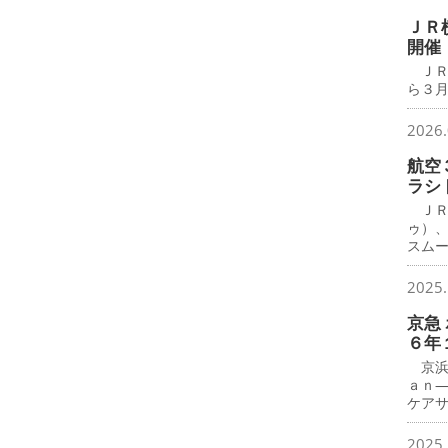
ＪＲ
開催
ＪＲ
ら３月
2026.
航空
ラシ
ＪＲ
ゥ）
スム
2025.
京急
６年
京浜
ａｎ
ケア
2025.