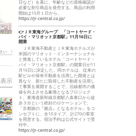
日など）を基に、年齢などの資格確認が
必要な割引商品を発売する。商品の利用
開始は10月１日から。
https://jr-central.co.jp/
👉ＪＲ東海グループ 「コートヤード・
バイ・マリオット京都駅」11月16日に
開業
ＪＲ東海不動産とＪＲ東海ホテルズが
さい
米国のマリオット・インターナショナル
と推進しているホテル「コートヤード・
バイ・マリオット京都駅」の開業日が11
月16日に決定した。同ホテルは、従来の
駅ビルや保有不動産を活用した開発とは
を表示
異なり、新たに取得した不動産を活用し
て事業を展開することで、沿線都市の価
値を向上させる象徴となるプロジェク
ト。東海道新幹線京都駅八条東口から徒
歩３分という絶好のロケーションで、
「京都旅の『拠点』となるホテル」をコ
ンセプトに、全10タイプ、計270の客室
を用意する。宿泊予約は公式サイトで受
付中。
https://jr-central.co.jp/