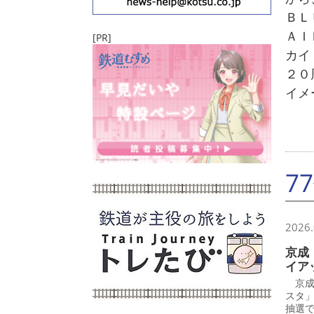
ＢＬ
ＡＩ
[PR]
カイ
２０
イメ
7
2026.
京成
イア
京成
スタ
抽選で