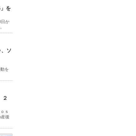
6」を
0日か
る。
ゥ、ソ
ド
移動を
 ２
Ｊｏｓ
の産後