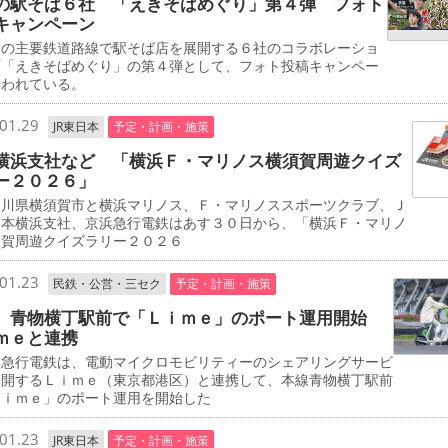
の駅そば６社 「えきそばめぐり」第４弾 フォト
キャンペーン
の主要鉄道路線で駅そば店を展開する６社のコラボレーショ
画「えきそばめぐり」の第４弾として、フォト投稿キャンペー
行われている。
01.29
JR東日本
予定・計画・施策
横浜支社など 「横浜Ｆ・マリノス横須賀周遊クイズ
ー２０２６」
川県横須賀市と横浜マリノス、Ｆ・マリノススポーツクラブ、Ｊ
日本横浜支社、京浜急行電鉄はあす３０日から、「横浜Ｆ・マリノ
須賀周遊クイズラリー２０２６
01.23
民鉄・公営・三セク
予定・計画・施策
 青物横丁駅前で「Ｌｉｍｅ」のポート運用開始
ｍｅと連携
急行電鉄は、電動マイクロモビリティーのシェアリングサービ
展開するＬｉｍｅ（東京都港区）と連携して、本線青物横丁駅前
Ｌｉｍｅ」のポート運用を開始した
01.23
JR東日本
予定・計画・施策