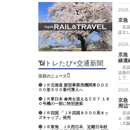
2026.
京急
京浜
設立し
2026.
京急
線連
📶トレたび×交通新聞
京浜
浜急
注目のニュース👇
して
🔴ＪＲ北海道 新型事業用機関車ＤＤ２
００形５００番代導入へ
2026.
🔴ＪＲ東日本 傘寿を迎えるＣ５７ １８
京急
０号機の一部に特別塗装
周辺
🔴ＪＲ四国 「ＪＲ四国８０００系キッ
京浜
ズキャップ」発売
ｐ（
（大
🔴ＪＲ東海、ＪＲ西日本、近畿日本鉄