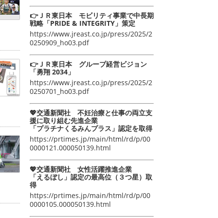
👉ＪＲ東日本 モビリティ事業で中長期
戦略「PRIDE & INTEGRITY」策定
https://www.jreast.co.jp/press/2025/2
0250909_ho03.pdf
👉ＪＲ東日本 グループ経営ビジョン
「勇翔 2034」
https://www.jreast.co.jp/press/2025/2
0250701_ho03.pdf
💖交通新聞社 不妊治療と仕事の両立支
援に取り組む先進企業
「プラチナくるみんプラス」認定を取得
https://prtimes.jp/main/html/rd/p/00
0000121.000050139.html
💖交通新聞社 女性活躍推進企業
「えるぼし」認定の最高位（３つ星）取
得
https://prtimes.jp/main/html/rd/p/00
0000105.000050139.html