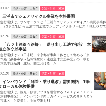
03.02
民鉄・公営・三セク
予定・計画・施策
 三浦市でシェアサイクル事業を本格展開
急行電鉄は、サンオータスと「三浦市エリアシェアサイクル共同事業
、2２月27日から三浦市内全域でシェアサイクルサービス「HELLO CYCL
02.26
民鉄・公営・三セク
予定・計画・施策
 「八ツ山跨線々路橋」 送り出し工法で架設 本
続立体交差事業
急行電鉄は２３日未明、東京都が事業主体として進める「京
行本線（泉岳寺駅～新馬場駅間）連続立体交差事業」の一環と
、京急本線品川―北品川間における「八
02.20
民鉄・公営・三セク
予定・計画・施策
 インバウンド「到着・乗り継ぎ」需要開拓 羽田
でローカル体験提供
急行電鉄は、観光・飲食アプリを運営するＲｅｌｙｏｎＴｒｉ
東京都中央区）、インバウンド向けガイドサービスのＧＲＡＣＹ
阪市北区）と協業し、羽田空港を利