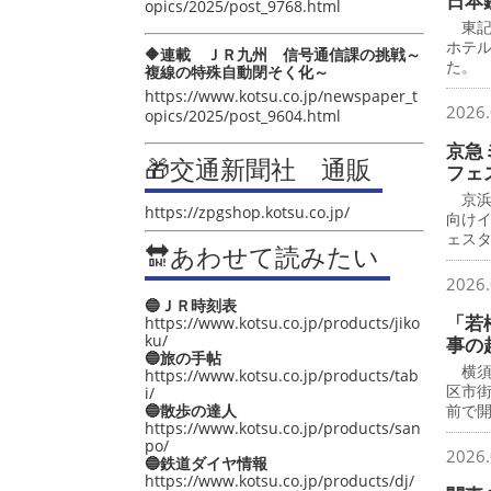
日本
opics/2025/post_9768.html
東記
ホテ
🔶連載 ＪＲ九州 信号通信課の挑戦～
た。
複線の特殊自動閉そく化～
https://www.kotsu.co.jp/newspaper_t
2026.
opics/2025/post_9604.html
京急
🎁交通新聞社 通販
フェ
京浜
https://zpgshop.kotsu.co.jp/
向け
ェス
🔛あわせて読みたい
2026.
🔵ＪＲ時刻表
「若
https://www.kotsu.co.jp/products/jiko
ku/
事の
🔵旅の手帖
横須
https://www.kotsu.co.jp/products/tab
区市
i/
🔵散歩の達人
前で
https://www.kotsu.co.jp/products/san
po/
2026.
🔵鉄道ダイヤ情報
https://www.kotsu.co.jp/products/dj/