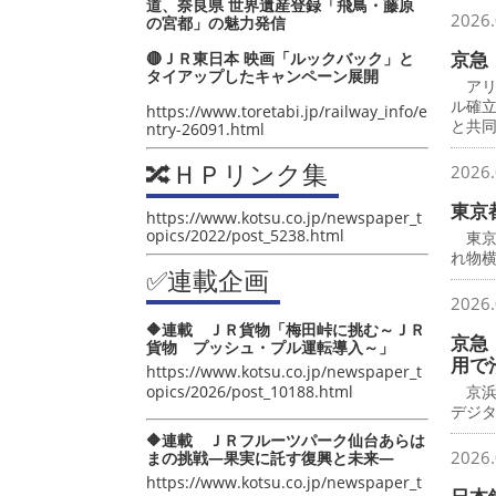
道、奈良県 世界遺産登録「飛鳥・藤原
2026.
の宮都」の魅力発信
京急
🔴ＪＲ東日本 映画「ルックバック」と
タイアップしたキャンペーン展開
アリ
ル確
https://www.toretabi.jp/railway_info/e
と共
ntry-26091.html
🔀ＨＰリンク集
2026.
東京
https://www.kotsu.co.jp/newspaper_t
opics/2022/post_5238.html
東京
れ物横
✅連載企画
2026.
🔶連載 ＪＲ貨物「梅田峠に挑む～ＪＲ
京急
貨物 プッシュ・プル運転導入～」
用で
https://www.kotsu.co.jp/newspaper_t
opics/2026/post_10188.html
京浜
デジ
🔶連載 ＪＲフルーツパーク仙台あらは
2026.
まの挑戦―果実に託す復興と未来―
https://www.kotsu.co.jp/newspaper_t