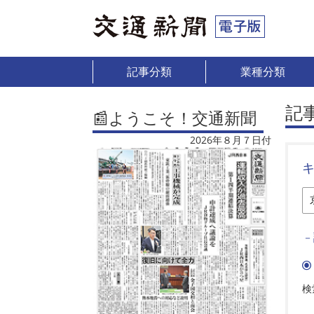
記事分類
業種分類
記
📰ようこそ！交通新聞
2026年８月７日付
－
検