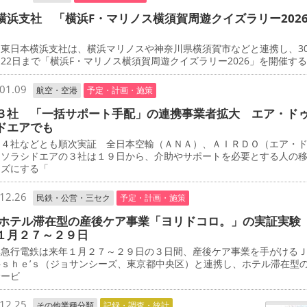
横浜支社 「横浜F・マリノス横須賀周遊クイズラリー202
東日本横浜支社は、横浜マリノスや神奈川県横須賀市などと連携し、3
22日まで「横浜F・マリノス横須賀周遊クイズラリー2026」を開催す
01.09
航空・空港
予定・計画・施策
３社 「一括サポート手配」の連携事業者拡大 エア・ド
ドエアでも
４社などとも順次実証 全日本空輸（ＡＮＡ）、ＡＩＲＤＯ（エア・
、ソラシドエアの３社は１９日から、介助やサポートを必要とする人の
ーズにする「
12.26
民鉄・公営・三セク
予定・計画・施策
 ホテル滞在型の産後ケア事業「ヨリドコロ。」の実証実験
１月２７～２９日
急行電鉄は来年１月２７～２９日の３日間、産後ケア事業を手がける
―ｓｈｅ’ｓ（ジョサンシーズ、東京都中央区）と連携し、ホテル滞在型
サービ
12.25
その他業種分類
記録・調査・統計