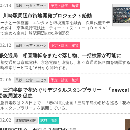
02.13
民鉄・公営・三セク
予定・計画・施策
 川崎駅周辺市街地開発プロジェクト始動
ーナと一体整備 エンタメと環境施策を融合 次世代型モデ
立めざす 京浜急行電鉄は、ディー・エヌ・エー（ＤｅＮＡ）
同で進める京急川崎駅周辺の大規模開発
02.12
民鉄・公営・三セク
予定・計画・施策
都交通局 相直運転をまたぐ落し物、一括検索が可能に
都交通局は京成電鉄、京急電鉄と連携し、相互直通運転区間を網羅す
断検索サービスを16日から開始する。
02.06
民鉄・公営・三セク
予定・計画・施策
 三浦半島で花めぐりデジタルスタンプラリー 「newcal
沿線周遊を促進
急行電鉄は２８日まで、「春の特別企画！三浦半島の名所を巡る！花
タルスタンプラリー」を展開している。
02.02
運輸関連団体
式典・表彰