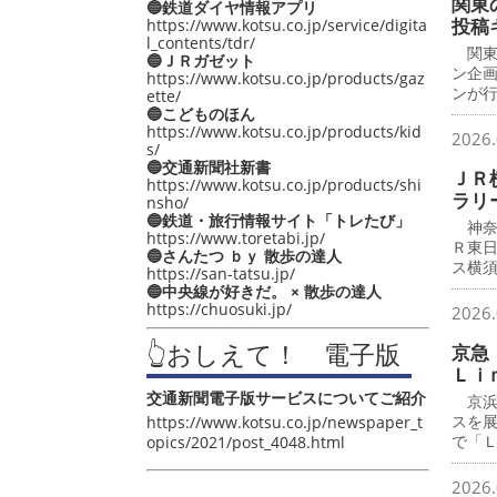
関東
🔵鉄道ダイヤ情報アプリ
投稿
https://www.kotsu.co.jp/service/digita
l_contents/tdr/
関東
🔵ＪＲガゼット
ン企
https://www.kotsu.co.jp/products/gaz
ンが
ette/
🔵こどものほん
https://www.kotsu.co.jp/products/kid
2026.
s/
🔵交通新聞社新書
ＪＲ
https://www.kotsu.co.jp/products/shi
ラリ
nsho/
🔵鉄道・旅行情報サイト「トレたび」
神奈
https://www.toretabi.jp/
Ｒ東
🔵さんたつ ｂｙ 散歩の達人
ス横
https://san-tatsu.jp/
🔵中央線が好きだ。 × 散歩の達人
https://chuosuki.jp/
2026.
👆おしえて！ 電子版
京急
Ｌｉ
交通新聞電子版サービスについてご紹介
京浜
スを
https://www.kotsu.co.jp/newspaper_t
で「
opics/2021/post_4048.html
2026.