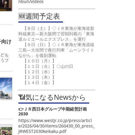
nbun/videos
🆕週間予定表
【８日（土）】◇ＪＲ東海が東海道新
幹線東京―新大阪間で翌朝到着の「東海
道ルミエールエクスプレス」を運行
子向け
【９日（日）】◇ＪＲ東海が東海道線
三島―大垣間で夜行列車「ムーンライト
子ども
ながら」を復刻運転
ゅうフ
【１０日（月）】
【１１日（火）】◇山の日
【１２日（水）】
【１３日（木）】
【１４日（金）】
📶気になるNewsから
👉ＪＲ西日本グループ中期経営計画
2030
https://www.westjr.co.jp/press/articl
e/2026/04/30/items/260430_00_press_
JRWEST2030keikaku.pdf