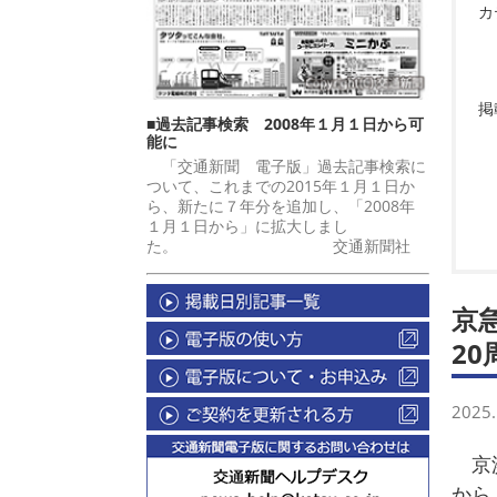
カ
掲
■過去記事検索 2008年１月１日から可
能に
「交通新聞 電子版」過去記事検索に
ついて、これまでの2015年１月１日か
ら、新たに７年分を追加し、「2008年
１月１日から」に拡大しまし
た。 交通新聞社
京急
2
2025.
京浜
から