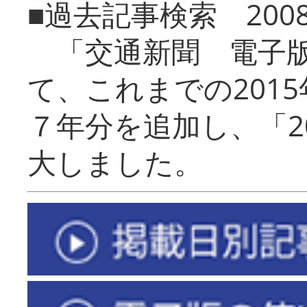
■過去記事検索 20
「交通新聞 電子版
て、これまでの201
７年分を追加し、「2
大しました