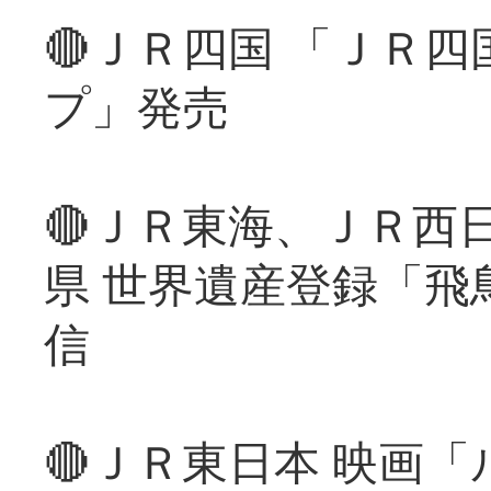
🔴ＪＲ四国 「ＪＲ
プ」発売
🔴ＪＲ東海、ＪＲ西
県 世界遺産登録「飛
信
🔴ＪＲ東日本 映画