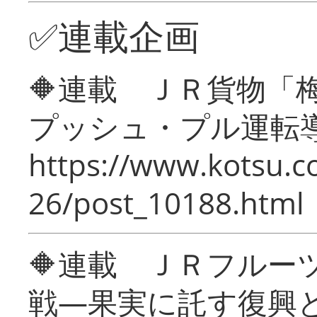
✅連載企画
🔶連載 ＪＲ貨物
プッシュ・プル運転
https://www.kotsu.c
26/post_10188.html
🔶連載 ＪＲフルー
戦―果実に託す復興