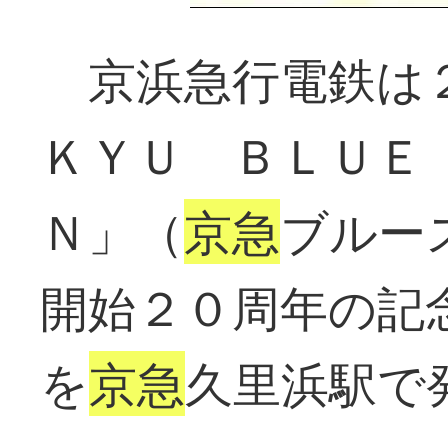
京浜急行電鉄は２
ＫＹＵ ＢＬＵＥ
Ｎ」（
京急
ブルー
開始２０周年の記
を
京急
久里浜駅で