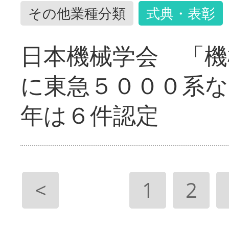
その他業種分類
式典・表彰
日本機械学会 「機
に東急５０００系な
年は６件認定
<
1
2