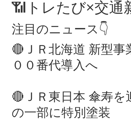
📶トレたび×交通
注目のニュース👇
🔴ＪＲ北海道 新型
００番代導入へ
🔴ＪＲ東日本 傘寿
の一部に特別塗装