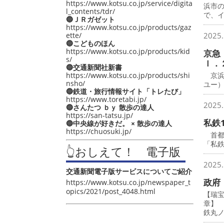
https://www.kotsu.co.jp/service/digita
浜市
l_contents/tdr/
で、
🔵ＪＲガゼット
https://www.kotsu.co.jp/products/gaz
ette/
2025.
🔵こどものほん
https://www.kotsu.co.jp/products/kid
京急
s/
ｌ．
🔵交通新聞社新書
https://www.kotsu.co.jp/products/shi
京浜
nsho/
ユー
🔵鉄道・旅行情報サイト「トレたび」
https://www.toretabi.jp/
2025.
🔵さんたつ ｂｙ 散歩の達人
https://san-tatsu.jp/
私鉄
🔵中央線が好きだ。 × 散歩の達人
https://chuosuki.jp/
首都圏
「私鉄
👆おしえて！ 電子版
2025.
交通新聞電子版サービスについてご紹介
政府
https://www.kotsu.co.jp/newspaper_t
opics/2021/post_4048.html
【瑞
章】
鉄丸