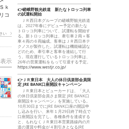
Ｓｋ
👉嵯峨野観光鉄道 新たなトロッコ列車
の試運転開始
リコ
ＪＲ西日本グループの嵯峨野観光鉄道
は、2027年春にデビュー予定の新たな
トロッコ列車について、試運転を開始す
さい
る。新トロッコ列車は、牽引車２両＋客
車４両の６両編成。客車はＪＲ西日本テ
クノスが製作した。試運転は機能確認な
どのため、牽引車と客車を連結して行
う。現在運行しているトロッコ列車は、
を表示
26年の営業運転をもって引退する予定。
https://www.westjr.co.jp/
👉ＪＲ東日本 大人の休日倶楽部会員限
定 JRE BANK口座開設キャンペーン
ＪＲ東日本とビューカードは、「大人
の休日倶楽部会員さま限定 JRE BANK口
座開設キャンペーン」を実施している。
10月30日までにJRE BANK口座の開設申
し込みを行い、来年１月29日終了時点で
口座開設を完了し、各種条件を達成する
と、もれなくＪＲ東日本営業路線内の片
道の運賃や料金が４割引きとなるJRE