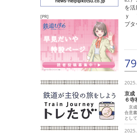
を活
ｙ 
[PR]
プタ
7
2025.
京成
６寺
京成
合意
とし
2025.