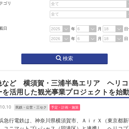
テゴリ
載日
年
月
日
年
月
日
検索
急など 横須賀・三浦半島エリア ヘリコ
ーを活用した観光事業プロジェクトを始
10.10
民鉄・公営・三セク
予定・計画・施策
急行電鉄は、神奈川県横須賀市、ＡｉｒＸ（東京都新
、ユニマットプレシャス（同港区）と連携し、ヘリコプ