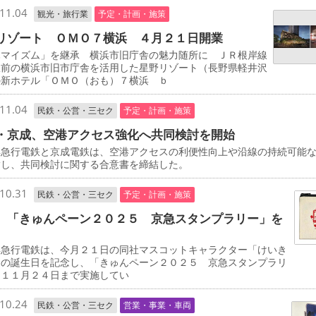
11.04
観光・旅行業
予定・計画・施策
リゾート ＯＭＯ７横浜 ４月２１日開業
マイズム」を継承 横浜市旧庁舎の魅力随所に ＪＲ根岸線
駅前の横浜市旧市庁舎を活用した星野リゾート（長野県軽井沢
の新ホテル「ＯＭＯ（おも）７横浜 ｂ
11.04
民鉄・公営・三セク
予定・計画・施策
・京成、空港アクセス強化へ共同検討を開始
急行電鉄と京成電鉄は、空港アクセスの利便性向上や沿線の持続可能
指し、共同検討に関する合意書を締結した。
10.31
民鉄・公営・三セク
予定・計画・施策
 「きゅんペーン２０２５ 京急スタンプラリー」を
急行電鉄は、今月２１日の同社マスコットキャラクター「けいき
」の誕生日を記念し、「きゅんペーン２０２５ 京急スタンプラリ
を１１月２４日まで実施してい
10.24
民鉄・公営・三セク
営業・事業・車両