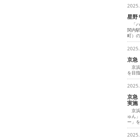
2025.
星野
「ハ
関内
町）
2025.
京急
京浜
を目
2025.
京急
実施
京浜
ゅん
ー」
2025.