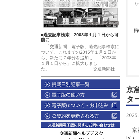
カ
掲
■過去記事検索 2008年１月１日から可
能に
「交通新聞 電子版」過去記事検索に
ついて、これまでの2015年１月１日か
ら、新たに７年分を追加し、「2008年
１月１日から」に拡大しまし
た。 交通新聞社
京
タ
2025.
京浜
区）