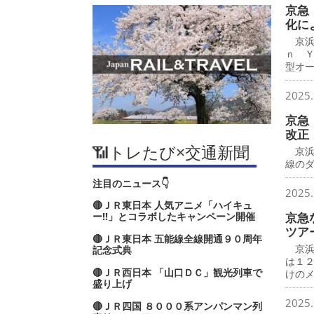
京急
化に
京浜
ｎ 
型オ
2025.
京急
改正
📶トレたび×交通新聞
京浜
線の
注目のニュース👇
2025.
🔴ＪＲ東日本 人気アニメ「ハイキュ
ー‼」とコラボしたキャンペーン開催
京急
ツア
🔴ＪＲ東日本 五能線全線開通９０周年
京浜
記念式典
は１
🔴ＪＲ西日本 「山口ＤＣ」観光列車で
けの
盛り上げ
2025.
🔴ＪＲ四国 ８０００系アンパンマン列