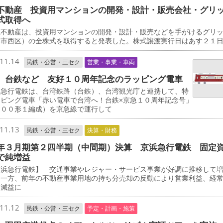
不動産 投資用マンションの開発・設計・販売会社・グリ
式取得へ
不動産は、投資用マンションの開発・設計・販売などを手がけるグリ
浜市西区）の全株式を取得すると発表した。株式譲渡実行日はあす２１
11.14
民鉄・公営・三セク
営業・事業・車両
、台鉄など 友好１０周年記念のラッピング電車
急行電鉄は、台湾鉄路（台鉄）、台湾観光庁と連携して、特
ッピング電車「赤い電車で台湾へ！台鉄×京急１０周年記念号」
０００形１編成）を京急線で運行して
11.13
民鉄・公営・三セク
決算・財務
年３月期第２四半期（中間期）決算 京浜急行電鉄 固定
で純増益
浜急行電鉄】 交通事業やレジャー・サービス事業が好調に推移して
た一方、前年の不動産事業用地の持ち分売却の反動により営業利益、経
に減益に
11.12
民鉄・公営・三セク
予定・計画・施策