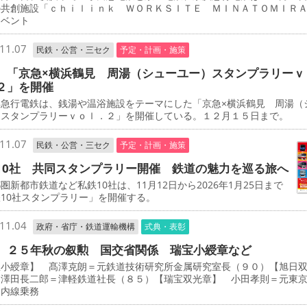
の共創施設「ｃｈｉｌｉｎｋ ＷＯＲＫＳＩＴＥ ＭＩＮＡＴＯＭＩＲ
イベント
11.07
民鉄・公営・三セク
予定・計画・施策
 「京急×横浜鶴見 周湯（シューユー）スタンプラリーｖ
２」を開催
急行電鉄は、銭湯や温浴施設をテーマにした「京急×横浜鶴見 周湯（
）スタンプラリーｖｏｌ．２」を開催している。１２月１５日まで。
11.07
民鉄・公営・三セク
予定・計画・施策
10社 共同スタンプラリー開催 鉄道の魅力を巡る旅へ
新都市鉄道など私鉄10社は、11月12日から2026年1月25日まで
10社スタンプラリー」を開催する。
11.04
政府・省庁・鉄道運輸機構
式典・表彰
 ２５年秋の叙勲 国交省関係 瑞宝小綬章など
宝小綬章】 髙澤克朗＝元鉄道技術研究所金属研究室長（９０）【旭日
 澤田長二郎＝津軽鉄道社長（８５）【瑞宝双光章】 小田孝則＝元東
ノ内線乗務