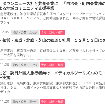
 タウンニュース社と共創企業に 「自治会・町内会業務
よる地域コミュニティ支援事業
急行電鉄は、神奈川県横須賀市主催の「スタートアップオーディショ
ＹＯＫＯＳＵＫＡ ２０２５」と同時開催された、同市が舞台の地域課
ープンイ
12.05
民鉄・公営・三セク
予定・計画・施策
・都営・京成・北総・芝山の鉄道５社局 １２月１３日に
急行電鉄、東京都交通局、京成電鉄は１３日、相互乗り入れを行って
ダイヤ改正を実施する。
11.20
民鉄・公営・三セク
予定・計画・施策
など 訪日外国人旅行者向け メディカルツーリズムのモ
ー実施
急行電鉄、京急開発、東京労災病院（東京都大田区）、ＪＴＢ（同品
２月３、５日、 人間ドックや温泉文化などを体験できる訪日外国人旅
メディカ
11.20
民鉄・公営・三セク
予定・計画・施策