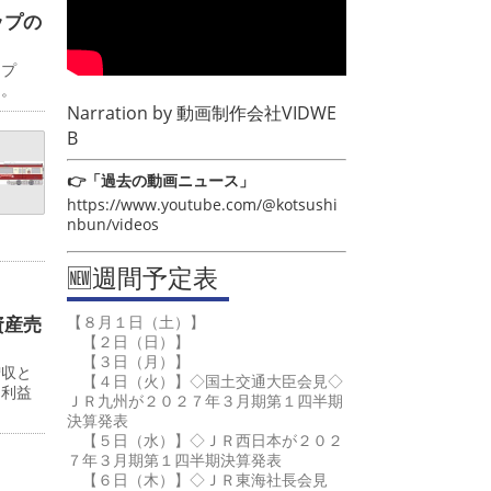
ップの
ップ
日。
Narration by
動画制作会社VIDWE
B
👉「過去の動画ニュース」
https://www.youtube.com/@kotsushi
nbun/videos
🆕週間予定表
【８月１日（土）】
資産売
【２日（日）】
【３日（月）】
増収と
【４日（火）】◇国土交通大臣会見◇
常利益
ＪＲ九州が２０２７年３月期第１四半期
決算発表
【５日（水）】◇ＪＲ西日本が２０２
７年３月期第１四半期決算発表
【６日（木）】◇ＪＲ東海社長会見