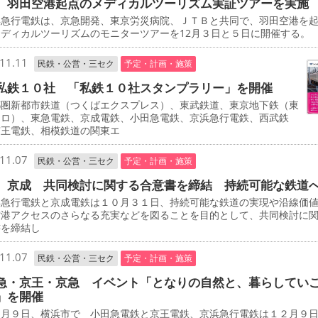
 羽田空港起点のメディカルツーリズム実証ツアーを実施
急行電鉄は、京急開発、東京労災病院、ＪＴＢと共同で、羽田空港を
ディカルツーリズムのモニターツアーを12月３日と５日に開催する。
11.11
民鉄・公営・三セク
予定・計画・施策
私鉄１０社 「私鉄１０社スタンプラリー」を開催
圏新都市鉄道（つくばエクスプレス）、東武鉄道、東京地下鉄（東
トロ）、東急電鉄、京成電鉄、小田急電鉄、京浜急行電鉄、西武鉄
京王電鉄、相模鉄道の関東エ
11.07
民鉄・公営・三セク
予定・計画・施策
、京成 共同検討に関する合意書を締結 持続可能な鉄道
急行電鉄と京成電鉄は１０月３１日、持続可能な鉄道の実現や沿線価
空港アクセスのさらなる充実などを図ることを目的として、共同検討に
書を締結し
11.07
民鉄・公営・三セク
予定・計画・施策
急・京王・京急 イベント「となりの自然と、暮らしてい
」を開催
月９日、横浜市で 小田急電鉄と京王電鉄、京浜急行電鉄は１２月９