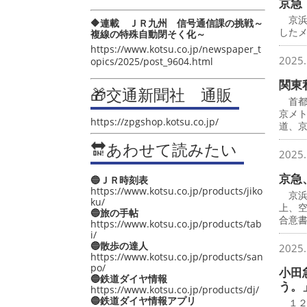
京急
京浜
🔶連載 ＪＲ九州 信号通信課の挑戦～
したメ
複線の特殊自動閉そく化～
https://www.kotsu.co.jp/newspaper_t
2025.
opics/2025/post_9604.html
関東
🎁交通新聞社 通販
首都
京メ
https://zpgshop.kotsu.co.jp/
道、
🔛あわせて読みたい
2025.
京急
🔵ＪＲ時刻表
https://www.kotsu.co.jp/products/jiko
京浜
ku/
上、
🔵旅の手帖
合意
https://www.kotsu.co.jp/products/tab
i/
🔵散歩の達人
2025.
https://www.kotsu.co.jp/products/san
po/
小田
🔵鉄道ダイヤ情報
う。
https://www.kotsu.co.jp/products/dj/
🔵鉄道ダイヤ情報アプリ
１２