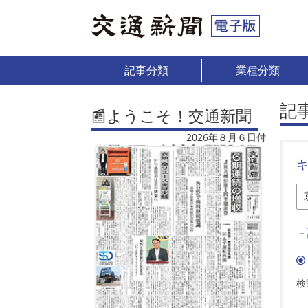
記事分類
業種分類
記
📰ようこそ！交通新聞
2026年８月６日付
－
検