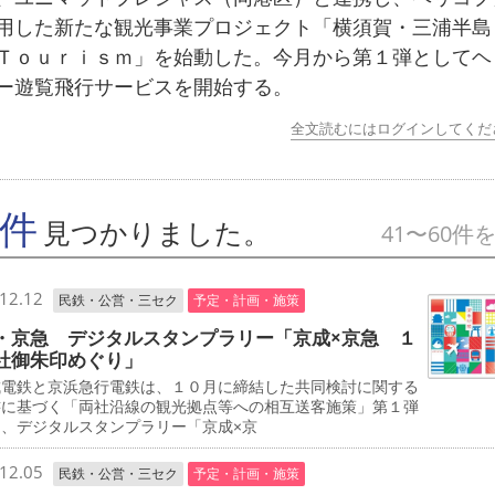
用した新たな観光事業プロジェクト「横須賀・三浦半島
Ｔｏｕｒｉｓｍ」を始動した。今月から第１弾としてヘ
ー遊覧飛行サービスを開始する。
全文読むにはログインしてくだ
9件
見つかりました。
41〜60件
12.12
民鉄・公営・三セク
予定・計画・施策
・京急 デジタルスタンプラリー「京成×京急 １
社御朱印めぐり」
電鉄と京浜急行電鉄は、１０月に締結した共同検討に関する
書に基づく「両社沿線の観光拠点等への相互送客施策」第１弾
て、デジタルスタンプラリー「京成×京
12.05
民鉄・公営・三セク
予定・計画・施策