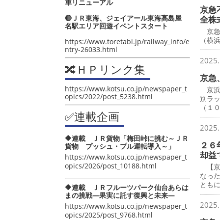
車リニューアル
京急
🔴ＪＲ東海、ジェイアール東海髙島屋
全株
名駅エリア回遊イベントスタート
京急
（横
https://www.toretabi.jp/railway_info/e
ntry-26033.html
2025.
🔀ＨＰリンク集
京急
https://www.kotsu.co.jp/newspaper_t
京浜
opics/2022/post_5238.html
別ラ
（１
✅連載企画
2025.
🔶連載 ＪＲ貨物「梅田峠に挑む～ＪＲ
２６
貨物 プッシュ・プル運転導入～」
却益
https://www.kotsu.co.jp/newspaper_t
opics/2026/post_10188.html
【京
なっ
とも
🔶連載 ＪＲフルーツパーク仙台あらは
まの挑戦―果実に託す復興と未来―
2025.
https://www.kotsu.co.jp/newspaper_t
opics/2025/post_9768.html