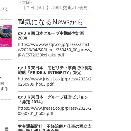
〈大阪〉
【７日（金）】◇国土交通大臣会見
起点と
📶気になるNewsから
👉ＪＲ西日本グループ中期経営計画
2030
https://www.westjr.co.jp/press/articl
e/2026/04/30/items/260430_00_press_
JRWEST2030keikaku.pdf
👉ＪＲ東日本 モビリティ事業で中長期
戦略「PRIDE & INTEGRITY」策定
へ
https://www.jreast.co.jp/press/2025/2
値向
0250909_ho03.pdf
関する
👉ＪＲ東日本 グループ経営ビジョン
「勇翔 2034」
https://www.jreast.co.jp/press/2025/2
0250701_ho03.pdf
こ
💖交通新聞社 不妊治療と仕事の両立支
日、横
援に取り組む先進企業