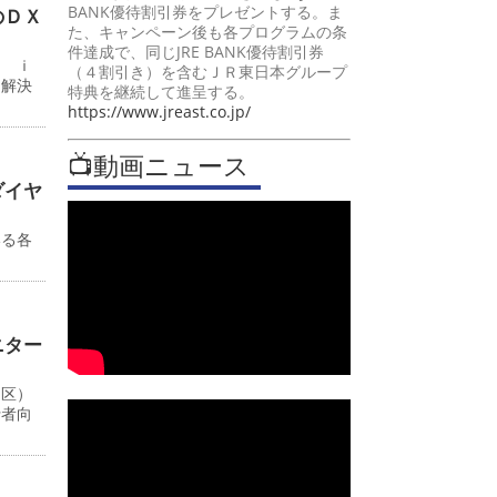
BANK優待割引券をプレゼントする。ま
のＤＸ
た、キャンペーン後も各プログラムの条
件達成で、同じJRE BANK優待割引券
ン ｉ
（４割引き）を含むＪＲ東日本グループ
題解決
特典を継続して進呈する。
https://www.jreast.co.jp/
📺動画ニュース
ダイヤ
いる各
ニター
川区）
行者向