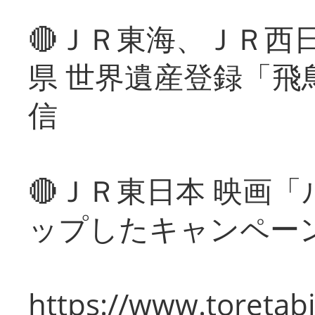
🔴ＪＲ東海、ＪＲ西
県 世界遺産登録「飛
信
🔴ＪＲ東日本 映画
ップしたキャンペー
https://www.toretabi