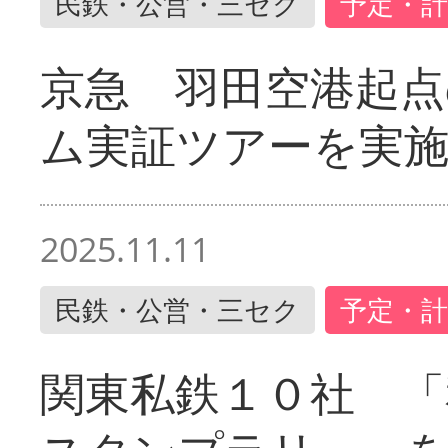
民鉄・公営・三セク
予定・計
京急 羽田空港起
ム実証ツアーを実
2025.11.11
民鉄・公営・三セク
予定・計
関東私鉄１０社 「