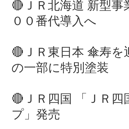
🔴ＪＲ北海道 新型
００番代導入へ
🔴ＪＲ東日本 傘寿
の一部に特別塗装
🔴ＪＲ四国 「ＪＲ
プ」発売