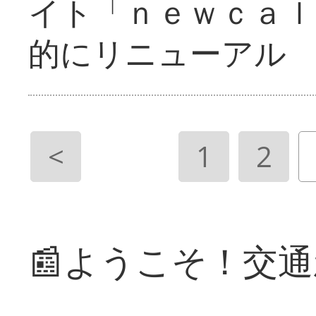
イト「ｎｅｗｃａｌ
的にリニューアル
<
1
2
📰ようこそ！交