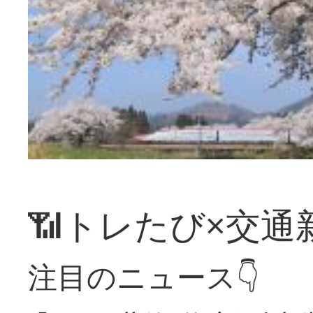
📶トレたび×交通
注目のニュース👇