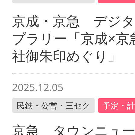
京成・京急 デジ
プラリー「京成×京
社御朱印めぐり」
2025.12.05
民鉄・公営・三セク
予定・計
京急 タウンニュ