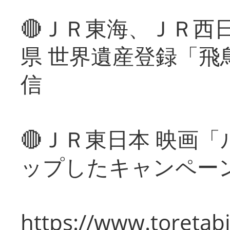
🔴ＪＲ東海、ＪＲ西
県 世界遺産登録「飛
信
🔴ＪＲ東日本 映画
ップしたキャンペー
https://www.toretabi