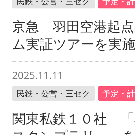
民鉄・公営・三セク
予定・計
京急 羽田空港起
ム実証ツアーを実
2025.11.11
民鉄・公営・三セク
予定・計
関東私鉄１０社 「