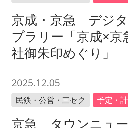
京成・京急 デジ
プラリー「京成×京
社御朱印めぐり」
2025.12.05
民鉄・公営・三セク
予定・計
京急 タウンニュ