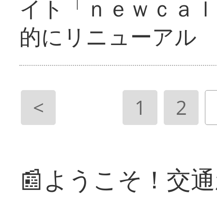
イト「ｎｅｗｃａｌ
的にリニューアル
<
1
2
📰ようこそ！交