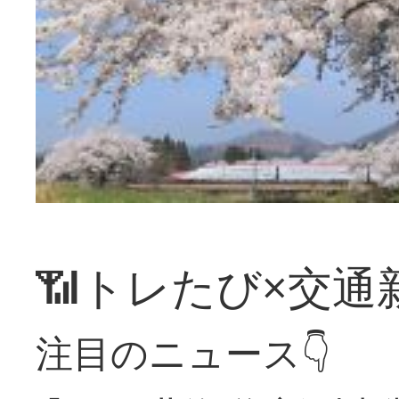
📶トレたび×交通
注目のニュース👇