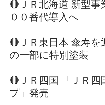
🔴ＪＲ北海道 新型
００番代導入へ
🔴ＪＲ東日本 傘寿
の一部に特別塗装
🔴ＪＲ四国 「ＪＲ
プ」発売