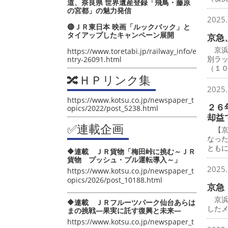
道、奈良県 世界遺産登録「飛鳥・藤原
の宮都」の魅力発信
2025.
🔴ＪＲ東日本 映画「ルックバック」と
タイアップしたキャンペーン展開
京急
京浜
https://www.toretabi.jp/railway_info/e
別ラ
ntry-26091.html
（１
🔀ＨＰリンク集
2025.
https://www.kotsu.co.jp/newspaper_t
２６
opics/2022/post_5238.html
却益
✅連載企画
【京
なっ
とも
🔶連載 ＪＲ貨物「梅田峠に挑む～ＪＲ
貨物 プッシュ・プル運転導入～」
2025.
https://www.kotsu.co.jp/newspaper_t
opics/2026/post_10188.html
京急
京浜
🔶連載 ＪＲフルーツパーク仙台あらは
したメ
まの挑戦―果実に託す復興と未来―
https://www.kotsu.co.jp/newspaper_t