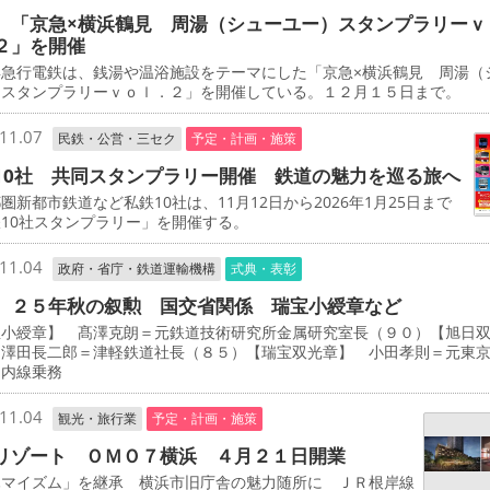
 「京急×横浜鶴見 周湯（シューユー）スタンプラリーｖ
２」を開催
急行電鉄は、銭湯や温浴施設をテーマにした「京急×横浜鶴見 周湯（
）スタンプラリーｖｏｌ．２」を開催している。１２月１５日まで。
11.07
民鉄・公営・三セク
予定・計画・施策
10社 共同スタンプラリー開催 鉄道の魅力を巡る旅へ
新都市鉄道など私鉄10社は、11月12日から2026年1月25日まで
10社スタンプラリー」を開催する。
11.04
政府・省庁・鉄道運輸機構
式典・表彰
 ２５年秋の叙勲 国交省関係 瑞宝小綬章など
宝小綬章】 髙澤克朗＝元鉄道技術研究所金属研究室長（９０）【旭日
 澤田長二郎＝津軽鉄道社長（８５）【瑞宝双光章】 小田孝則＝元東
ノ内線乗務
11.04
観光・旅行業
予定・計画・施策
リゾート ＯＭＯ７横浜 ４月２１日開業
マイズム」を継承 横浜市旧庁舎の魅力随所に ＪＲ根岸線