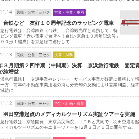
11.14
民鉄・公営・三セク
営業・事業・車両
、台鉄など 友好１０周年記念のラッピング電車
急行電鉄は、台湾鉄路（台鉄）、台湾観光庁と連携して、特
ッピング電車「赤い電車で台湾へ！台鉄×京急１０周年記念号」
０００形１編成）を京急線で運行して
11.13
民鉄・公営・三セク
決算・財務
年３月期第２四半期（中間期）決算 京浜急行電鉄 固定
で純増益
浜急行電鉄】 交通事業やレジャー・サービス事業が好調に推移して
た一方、前年の不動産事業用地の持ち分売却の反動により営業利益、経
に減益に
11.12
民鉄・公営・三セク
予定・計画・施策
 羽田空港起点のメディカルツーリズム実証ツアーを実施
急行電鉄は、京急開発、東京労災病院、ＪＴＢと共同で、羽田空港を
ディカルツーリズムのモニターツアーを12月３日と５日に開催する。