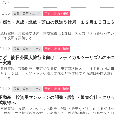
ープンイ
12.05
民鉄・公営・三セク
予定・計画・施策
・都営・京成・北総・芝山の鉄道５社局 １２月１３日に
急行電鉄、東京都交通局、京成電鉄は１３日、相互乗り入れを行って
ダイヤ改正を実施する。
11.20
民鉄・公営・三セク
予定・計画・施策
など 訪日外国人旅行者向け メディカルツーリズムのモ
ー実施
急行電鉄、京急開発、東京労災病院（東京都大田区）、ＪＴＢ（同品
２月３、５日、 人間ドックや温泉文化などを体験できる訪日外国人旅
メディカ
11.20
民鉄・公営・三セク
予定・計画・施策
不動産 投資用マンションの開発・設計・販売会社・グリ
式取得へ
不動産は、投資用マンションの開発・設計・販売などを手がけるグリ
浜市西区）の全株式を取得すると発表した。株式譲渡実行日はあす２１