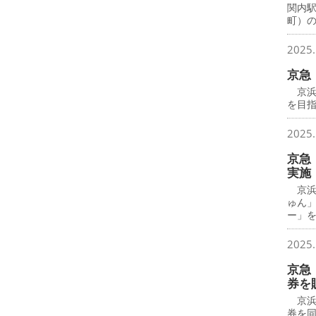
関内
町）
2025.
京急
京浜
を目
2025.
京急
実施
京浜
ゅん
ー」
2025.
京急
券を
京浜
券を