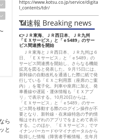
https://www.kotsu.co.jp/service/digita
l_contents/tdr/
📶速報 Breaking news
〜
👉ＪＲ東海、ＪＲ西日本、ＪＲ九州
「ＥＸサービス」と「ｅ5489」のサー
ビス間連携を開始
ＪＲ東海とＪＲ西日本、ＪＲ九州は６
日、「ＥＸサービス」と「ｅ5489」の
サービス間連携を開始し、さらなる機能
拡充を図ると発表した。９月15日には、
新幹線の自動改札を通過した際に紙で発
行している「ＥＸご利用票（座席のご案
内）」を電子化。列車や座席に加え、発
車番線や遅延・運休情報も「ＥＸアプ
リ」で表示する。10月20日からは、
「ＥＸサービス」と「ｅ5489」のサー
ビス間を移動する際のログイン操作が不
要となり、新幹線・在来線特急の予約情
報はそれぞれのアプリでをまとめて表示
なら
する。このほか、「ＥＸサービス」でマ
ッと
イナンバーカードやマイナポータルから
取得した情報（障害者手帳情報、生年月