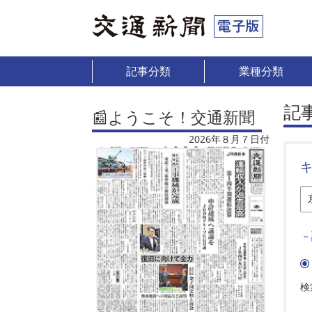
記事分類
業種分類
記
📰ようこそ！交通新聞
2026年８月７日付
－
検