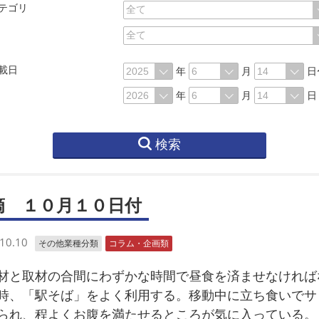
テゴリ
載日
年
月
日
年
月
日
検索
滴 １０月１０日付
10.10
その他業種分類
コラム・企画類
と取材の合間にわずかな時間で昼食を済ませなければ
時、「駅そば」をよく利用する。移動中に立ち食いでサ
られ、程よくお腹を満たせるところが気に入っている。