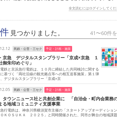
全文読むにはログインしてくだ
7件
見つかりました。
41〜60件
12.12
民鉄・公営・三セク
予定・計画・施策
・京急 デジタルスタンプラリー「京成×京急 １
社御朱印めぐり」
電鉄と京浜急行電鉄は、１０月に締結した共同検討に関する
書に基づく「両社沿線の観光拠点等への相互送客施策」第１弾
て、デジタルスタンプラリー「京成×京
12.05
民鉄・公営・三セク
予定・計画・施策
 タウンニュース社と共創企業に 「自治会・町内会業務
よる地域コミュニティ支援事業
急行電鉄は、神奈川県横須賀市主催の「スタートアップオーディショ
ＹＯＫＯＳＵＫＡ ２０２５」と同時開催された、同市が舞台の地域課