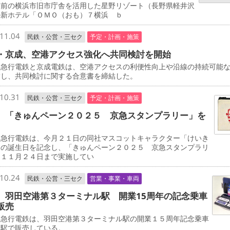
駅前の横浜市旧市庁舎を活用した星野リゾート（長野県軽井沢
の新ホテル「ＯＭＯ（おも）７横浜 ｂ
11.04
民鉄・公営・三セク
予定・計画・施策
・京成、空港アクセス強化へ共同検討を開始
急行電鉄と京成電鉄は、空港アクセスの利便性向上や沿線の持続可能
指し、共同検討に関する合意書を締結した。
10.31
民鉄・公営・三セク
予定・計画・施策
 「きゅんペーン２０２５ 京急スタンプラリー」を
急行電鉄は、今月２１日の同社マスコットキャラクター「けいき
」の誕生日を記念し、「きゅんペーン２０２５ 京急スタンプラリ
を１１月２４日まで実施してい
10.24
民鉄・公営・三セク
営業・事業・車両
 羽田空港第３ターミナル駅 開業15周年の記念乗車
販売
急行電鉄は、羽田空港第３ターミナル駅の開業１５周年記念乗車
同駅で販売している。