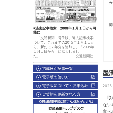
カ
掲
■過去記事検索 2008年１月１日から可
能に
「交通新聞 電子版」過去記事検索に
ついて、これまでの2015年１月１日か
ら、新たに７年分を追加し、「2008年
１月１日から」に拡大しまし
た。 交通新聞社
墨
2025.
取材
ない
食べ