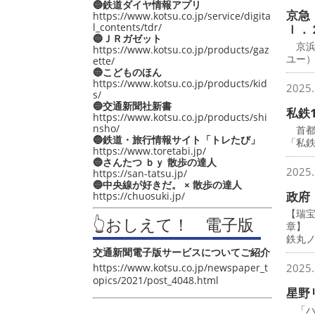
🔵鉄道ダイヤ情報アプリ
京急
https://www.kotsu.co.jp/service/digita
l_contents/tdr/
ｌ．
🔵ＪＲガゼット
京浜
https://www.kotsu.co.jp/products/gaz
ユー
ette/
🔵こどものほん
https://www.kotsu.co.jp/products/kid
2025.
s/
🔵交通新聞社新書
私鉄
https://www.kotsu.co.jp/products/shi
nsho/
首都圏
🔵鉄道・旅行情報サイト「トレたび」
「私鉄
https://www.toretabi.jp/
🔵さんたつ ｂｙ 散歩の達人
2025.
https://san-tatsu.jp/
🔵中央線が好きだ。 × 散歩の達人
政府
https://chuosuki.jp/
【瑞
👆おしえて！ 電子版
章】
鉄丸
交通新聞電子版サービスについてご紹介
https://www.kotsu.co.jp/newspaper_t
2025.
opics/2021/post_4048.html
星野
「ハ