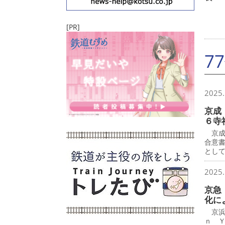
[PR]
7
2025.
京成
６寺
京成
合意
とし
2025.
京急
化に
京浜
ｎ 