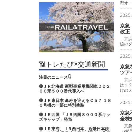
型オ
2025.
京急
改正
京浜
線の
2025.
📶トレたび×交通新聞
京急
ツア
注目のニュース👇
京浜
は１
🔴ＪＲ北海道 新型事業用機関車ＤＤ２
けの
００形５００番代導入へ
🔴ＪＲ東日本 傘寿を迎えるＣ５７ １８
2025.
０号機の一部に特別塗装
京急
🔴ＪＲ四国 「ＪＲ四国８０００系キッ
全株
ズキャップ」発売
京急
🔴ＪＲ東海、ＪＲ西日本、近畿日本鉄
（横