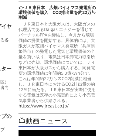
👉ＪＲ東日本 広畑バイオマス発電所の
環境価値を購入 CO2排出量を約22万㌧
削減
ＪＲ東日本と大阪ガスは、大阪ガスの
ダイヤ
代理店であるDaigas エナジーを通じて
バーチャルPPAを締結し、今月から環境
いる各
価値の提供を開始する。具体的には、大
阪ガスが広畑バイオマス発電所（兵庫県
姫路市）の発電した電気と環境価値の全
量を買い取り、電気は日本卸電力取引所
などに売却。環境価値については、ＪＲ
東日本が大阪ガスから購入する。同発電
ニター
所の環境価値は年間約5.3億kWh分で、
これは年間約22万㌧のCO2削減に相当
川区）
し、ＪＲ東日本におけるCO2排出量の約
行者向
12％に当たる。ＪＲ東日本が実際に使用
する電気は既存の小売契約により小売電
気事業者から供給される。
https://www.jreast.co.jp/
ップの
📺動画ニュース
ップ
日。