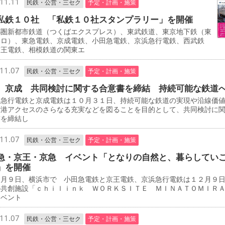
11.11
民鉄・公営・三セク
予定・計画・施策
私鉄１０社 「私鉄１０社スタンプラリー」を開催
圏新都市鉄道（つくばエクスプレス）、東武鉄道、東京地下鉄（東
トロ）、東急電鉄、京成電鉄、小田急電鉄、京浜急行電鉄、西武鉄
京王電鉄、相模鉄道の関東エ
11.07
民鉄・公営・三セク
予定・計画・施策
、京成 共同検討に関する合意書を締結 持続可能な鉄道
急行電鉄と京成電鉄は１０月３１日、持続可能な鉄道の実現や沿線価
空港アクセスのさらなる充実などを図ることを目的として、共同検討に
書を締結し
11.07
民鉄・公営・三セク
予定・計画・施策
急・京王・京急 イベント「となりの自然と、暮らしてい
」を開催
月９日、横浜市で 小田急電鉄と京王電鉄、京浜急行電鉄は１２月９
の共創施設「ｃｈｉｌｉｎｋ ＷＯＲＫＳＩＴＥ ＭＩＮＡＴＯＭＩＲ
イベント
11.07
民鉄・公営・三セク
予定・計画・施策