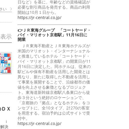
日など）を基に、年齢などの資格確認が
必要な割引商品を発売する。商品の利用
さい
開始は10月１日から。
https://jr-central.co.jp/
👉ＪＲ東海グループ 「コートヤード・
バイ・マリオット京都駅」11月16日に
を表示
開業
ＪＲ東海不動産とＪＲ東海ホテルズが
米国のマリオット・インターナショナル
と推進しているホテル「コートヤード・
バイ・マリオット京都駅」の開業日が11
月16日に決定した。同ホテルは、従来の
駅ビルや保有不動産を活用した開発とは
異なり、新たに取得した不動産を活用し
て事業を展開することで、沿線都市の価
値を向上させる象徴となるプロジェク
ト。東海道新幹線京都駅八条東口から徒
歩３分という絶好のロケーションで、
「京都旅の『拠点』となるホテル」をコ
ンセプトに、全10タイプ、計270の客室
のＤＸ
を用意する。宿泊予約は公式サイトで受
付中。
ン ｉ
https://jr-central.co.jp/
題解決