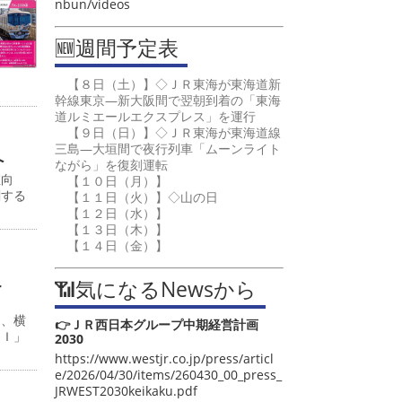
nbun/videos
🆕週間予定表
【８日（土）】◇ＪＲ東海が東海道新
幹線東京―新大阪間で翌朝到着の「東海
道ルミエールエクスプレス」を運行
【９日（日）】◇ＪＲ東海が東海道線
三島―大垣間で夜行列車「ムーンライト
へ
ながら」を復刻運転
値向
【１０日（月）】
関する
【１１日（火）】◇山の日
【１２日（水）】
【１３日（木）】
【１４日（金）】
こ
📶気になるNewsから
日、横
👉ＪＲ西日本グループ中期経営計画
ＡＩ」
2030
https://www.westjr.co.jp/press/articl
e/2026/04/30/items/260430_00_press_
JRWEST2030keikaku.pdf