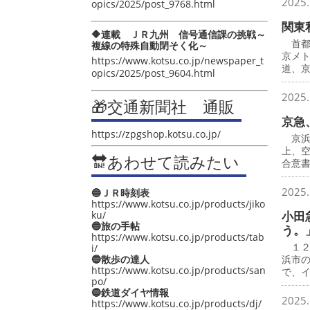
2025.
opics/2025/post_9768.html
関東
🔶連載 ＪＲ九州 信号通信課の挑戦～
首都
複線の特殊自動閉そく化～
京メ
https://www.kotsu.co.jp/newspaper_t
道、
opics/2025/post_9604.html
2025.
🎁交通新聞社 通販
京急
https://zpgshop.kotsu.co.jp/
京浜
上、
🔛あわせて読みたい
合意
2025.
🔵ＪＲ時刻表
https://www.kotsu.co.jp/products/jiko
ku/
小田
🔵旅の手帖
う。
https://www.kotsu.co.jp/products/tab
１２
i/
🔵散歩の達人
浜市
https://www.kotsu.co.jp/products/san
で、
po/
🔵鉄道ダイヤ情報
2025.
https://www.kotsu.co.jp/products/dj/