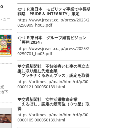
ｏ
👉ＪＲ東日本 モビリティ事業で中長期
戦略「PRIDE & INTEGRITY」策定
シュー
https://www.jreast.co.jp/press/2025/2
0250909_ho03.pdf
👉ＪＲ東日本 グループ経営ビジョン
「勇翔 2034」
https://www.jreast.co.jp/press/2025/2
0250701_ho03.pdf
💖交通新聞社 不妊治療と仕事の両立支
援に取り組む先進企業
「プラチナくるみんプラス」認定を取得
https://prtimes.jp/main/html/rd/p/00
0000121.000050139.html
双光
京地下
💖交通新聞社 女性活躍推進企業
「えるぼし」認定の最高位（３つ星）取
得
https://prtimes.jp/main/html/rd/p/00
0000105.000050139.html