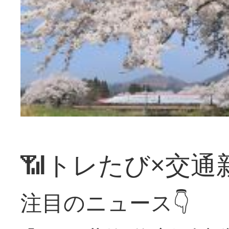
📶トレたび×交通
注目のニュース👇