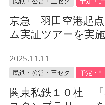
民鉄・公営・三セク
予定・計
京急 羽田空港起
ム実証ツアーを実
2025.11.11
民鉄・公営・三セク
予定・計
関東私鉄１０社 「