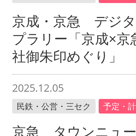
京成・京急 デジ
プラリー「京成×京
社御朱印めぐり」
2025.12.05
民鉄・公営・三セク
予定・計
京急 タウンニュ