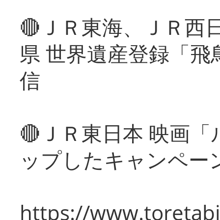
🔴ＪＲ東海、ＪＲ西
県 世界遺産登録「飛
信
🔴ＪＲ東日本 映画
ップしたキャンペー
https://www.toretabi