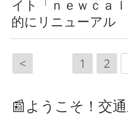
イト「ｎｅｗｃａｌ
的にリニューアル
<
1
2
📰ようこそ！交