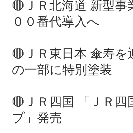
🔴ＪＲ北海道 新型
００番代導入へ
🔴ＪＲ東日本 傘寿
の一部に特別塗装
🔴ＪＲ四国 「ＪＲ
プ」発売