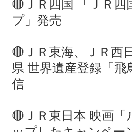
🔴ＪＲ四国 「ＪＲ
プ」発売
🔴ＪＲ東海、ＪＲ西
県 世界遺産登録「飛
信
🔴ＪＲ東日本 映画
ップしたキャンペー