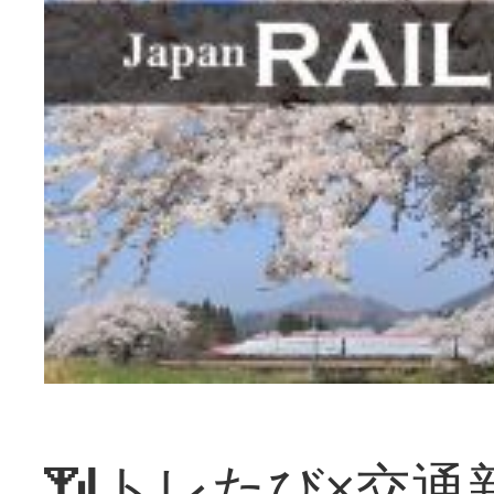
📶トレたび×交通