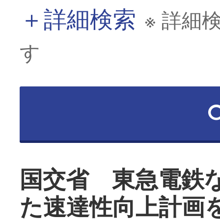
＋
詳細検索
※ 詳細
す
国交省 東急電鉄
た速達性向上計画