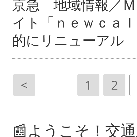
京急 地域情報／Ｍ
イト「ｎｅｗｃａｌ
的にリニューアル
<
1
2
📰ようこそ！交