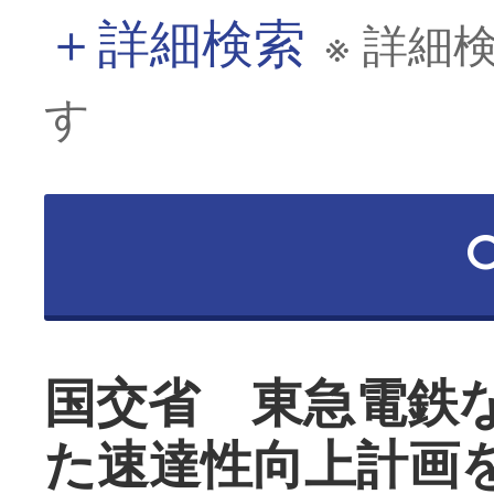
＋
詳細検索
※ 詳細
す
国交省 東急電鉄
た速達性向上計画