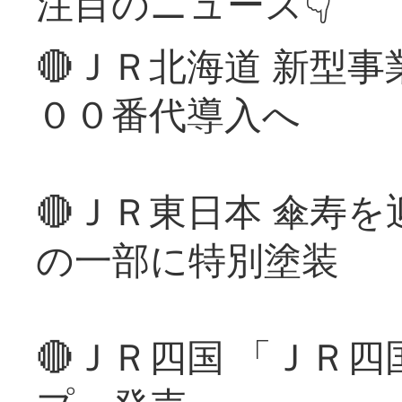
注目のニュース👇
🔴ＪＲ北海道 新型
００番代導入へ
🔴ＪＲ東日本 傘寿
の一部に特別塗装
🔴ＪＲ四国 「ＪＲ