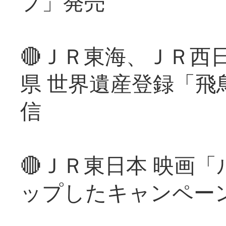
プ」発売
🔴ＪＲ東海、ＪＲ西
県 世界遺産登録「飛
信
🔴ＪＲ東日本 映画
ップしたキャンペー