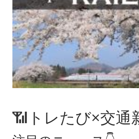
📶トレたび×交通