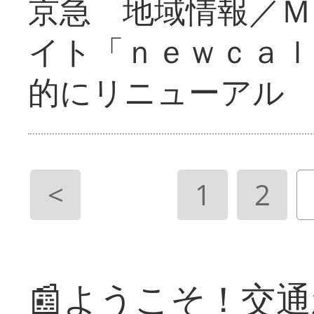
京急 地域情報／Ｍ
イト「ｎｅｗｃａｌ
的にリニューアル
<
1
2
📰ようこそ！交