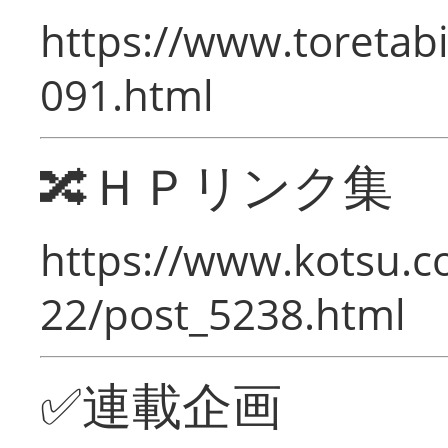
https://www.toretabi
091.html
🔀ＨＰリンク集
https://www.kotsu.c
22/post_5238.html
✅連載企画