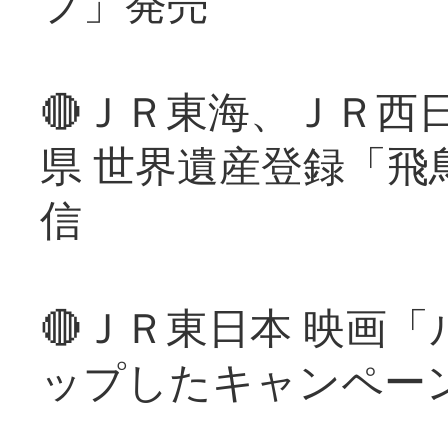
プ」発売
🔴ＪＲ東海、ＪＲ西
県 世界遺産登録「飛
信
🔴ＪＲ東日本 映画
ップしたキャンペー