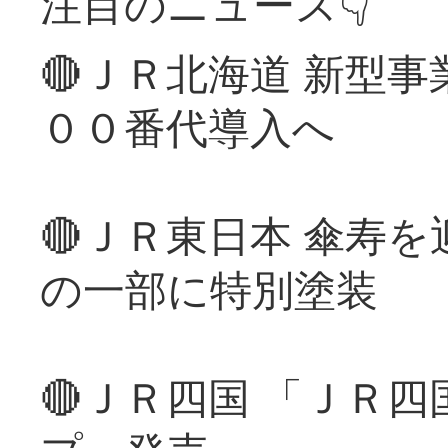
注目のニュース👇
🔴ＪＲ北海道 新型
００番代導入へ
🔴ＪＲ東日本 傘寿
の一部に特別塗装
🔴ＪＲ四国 「ＪＲ