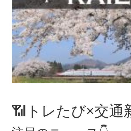
📶トレたび×交通