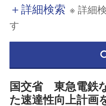
＋
詳細検索
※ 詳細
す
国交省 東急電鉄
た速達性向上計画