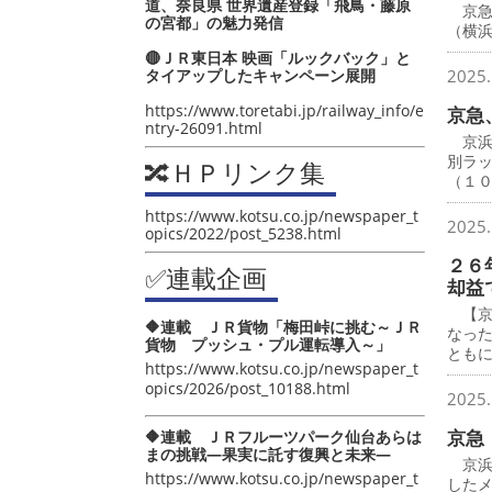
道、奈良県 世界遺産登録「飛鳥・藤原
京急
の宮都」の魅力発信
（横
🔴ＪＲ東日本 映画「ルックバック」と
タイアップしたキャンペーン展開
2025.
https://www.toretabi.jp/railway_info/e
京急
ntry-26091.html
京浜
別ラ
🔀ＨＰリンク集
（１
https://www.kotsu.co.jp/newspaper_t
2025.
opics/2022/post_5238.html
２６
✅連載企画
却益
【京
🔶連載 ＪＲ貨物「梅田峠に挑む～ＪＲ
なっ
貨物 プッシュ・プル運転導入～」
とも
https://www.kotsu.co.jp/newspaper_t
opics/2026/post_10188.html
2025.
京急
🔶連載 ＪＲフルーツパーク仙台あらは
まの挑戦―果実に託す復興と未来―
京浜
https://www.kotsu.co.jp/newspaper_t
したメ