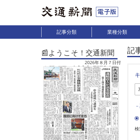
記事分類
業種分類
記
📰ようこそ！交通新聞
2026年８月７日付
－
検