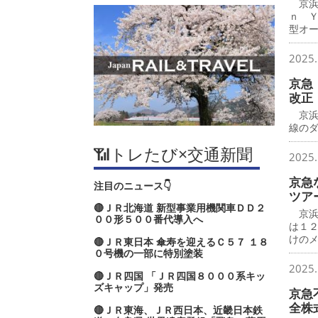
京浜
ｎ 
型オ
2025.
京急
改正
京浜
線の
📶トレたび×交通新聞
2025.
京急
注目のニュース👇
ツア
🔴ＪＲ北海道 新型事業用機関車ＤＤ２
京浜
００形５００番代導入へ
は１
けの
🔴ＪＲ東日本 傘寿を迎えるＣ５７ １８
０号機の一部に特別塗装
2025.
🔴ＪＲ四国 「ＪＲ四国８０００系キッ
ズキャップ」発売
京急
全株
🔴ＪＲ東海、ＪＲ西日本、近畿日本鉄