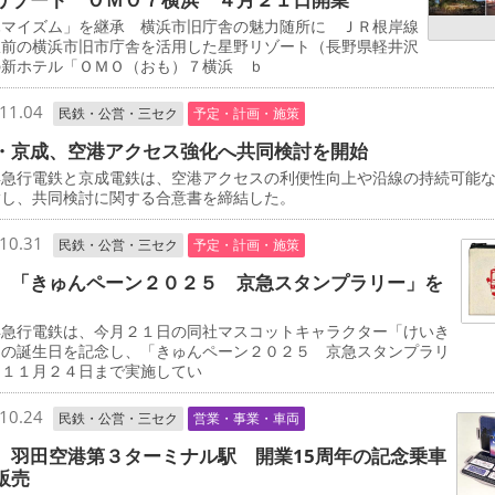
マイズム」を継承 横浜市旧庁舎の魅力随所に ＪＲ根岸線
駅前の横浜市旧市庁舎を活用した星野リゾート（長野県軽井沢
の新ホテル「ＯＭＯ（おも）７横浜 ｂ
11.04
民鉄・公営・三セク
予定・計画・施策
・京成、空港アクセス強化へ共同検討を開始
急行電鉄と京成電鉄は、空港アクセスの利便性向上や沿線の持続可能
指し、共同検討に関する合意書を締結した。
10.31
民鉄・公営・三セク
予定・計画・施策
 「きゅんペーン２０２５ 京急スタンプラリー」を
急行電鉄は、今月２１日の同社マスコットキャラクター「けいき
」の誕生日を記念し、「きゅんペーン２０２５ 京急スタンプラリ
を１１月２４日まで実施してい
10.24
民鉄・公営・三セク
営業・事業・車両
 羽田空港第３ターミナル駅 開業15周年の記念乗車
販売