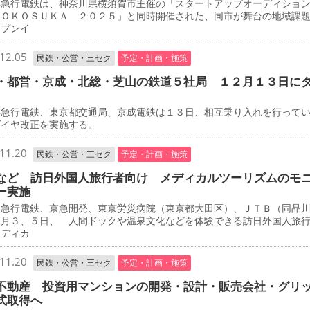
急行電鉄は、神奈川県横須賀市主催の「スタートアップオーディショ
ＹＯＫＯＳＵＫＡ ２０２５」と同時開催された、同市が舞台の地域課
ープンイ
12.05
民鉄・公営・三セク
予定・計画・施策
・都営・京成・北総・芝山の鉄道５社局 １２月１３日に
急行電鉄、東京都交通局、京成電鉄は１３日、相互乗り入れを行って
ダイヤ改正を実施する。
11.20
民鉄・公営・三セク
予定・計画・施策
など 訪日外国人旅行者向け メディカルツーリズムのモ
ー実施
急行電鉄、京急開発、東京労災病院（東京都大田区）、ＪＴＢ（同品
２月３、５日、 人間ドックや温泉文化などを体験できる訪日外国人旅
メディカ
11.20
民鉄・公営・三セク
予定・計画・施策
不動産 投資用マンションの開発・設計・販売会社・グリ
式取得へ