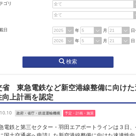
テゴリ
載日
年
月
日
年
月
日
検索
交省 東急電鉄など新空港線整備に向けた
性向上計画を認定
10.10
政府・省庁・鉄道運輸機構
予定・計画・施策
電鉄と第三セクター・羽田エアポートラインは３日、
に国土交通省へ申請した新空港線整備に向けた速達性向