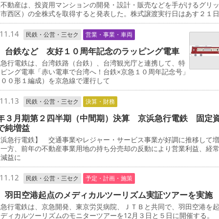
不動産は、投資用マンションの開発・設計・販売などを手がけるグリ
浜市西区）の全株式を取得すると発表した。株式譲渡実行日はあす２１
11.14
民鉄・公営・三セク
営業・事業・車両
、台鉄など 友好１０周年記念のラッピング電車
急行電鉄は、台湾鉄路（台鉄）、台湾観光庁と連携して、特
ッピング電車「赤い電車で台湾へ！台鉄×京急１０周年記念号」
０００形１編成）を京急線で運行して
11.13
民鉄・公営・三セク
決算・財務
年３月期第２四半期（中間期）決算 京浜急行電鉄 固定
で純増益
浜急行電鉄】 交通事業やレジャー・サービス事業が好調に推移して
た一方、前年の不動産事業用地の持ち分売却の反動により営業利益、経
に減益に
11.12
民鉄・公営・三セク
予定・計画・施策
 羽田空港起点のメディカルツーリズム実証ツアーを実施
急行電鉄は、京急開発、東京労災病院、ＪＴＢと共同で、羽田空港を
ディカルツーリズムのモニターツアーを12月３日と５日に開催する。