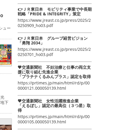
👉ＪＲ東日本 モビリティ事業で中長期
戦略「PRIDE & INTEGRITY」策定
ｏ
https://www.jreast.co.jp/press/2025/2
0250909_ho03.pdf
シュー
👉ＪＲ東日本 グループ経営ビジョン
「勇翔 2034」
https://www.jreast.co.jp/press/2025/2
0250701_ho03.pdf
💖交通新聞社 不妊治療と仕事の両立支
援に取り組む先進企業
「プラチナくるみんプラス」認定を取得
https://prtimes.jp/main/html/rd/p/00
0000121.000050139.html
双光
💖交通新聞社 女性活躍推進企業
京地下
「えるぼし」認定の最高位（３つ星）取
得
https://prtimes.jp/main/html/rd/p/00
0000105.000050139.html