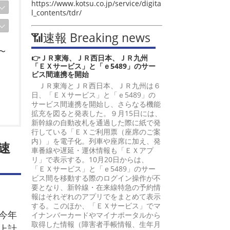
https://www.kotsu.co.jp/service/digita
l_contents/tdr/
📶速報 Breaking news
〜
👉ＪＲ東海、ＪＲ西日本、ＪＲ九州
「ＥＸサービス」と「ｅ5489」のサー
ビス間連携を開始
ＪＲ東海とＪＲ西日本、ＪＲ九州は６
日、「ＥＸサービス」と「ｅ5489」の
サービス間連携を開始し、さらなる機能
拡充を図ると発表した。９月15日には、
新幹線の自動改札を通過した際に紙で発
行している「ＥＸご利用票（座席のご案
内）」を電子化。列車や座席に加え、発
速
車番線や遅延・運休情報も「ＥＸアプ
リ」で表示する。10月20日からは、
「ＥＸサービス」と「ｅ5489」のサー
ビス間を移動する際のログイン操作が不
要となり、新幹線・在来線特急の予約情
報はそれぞれのアプリでをまとめて表示
する。このほか、「ＥＸサービス」でマ
今年
イナンバーカードやマイナポータルから
取得した情報（障害者手帳情報、生年月
上計