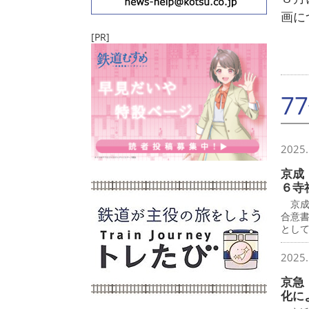
画に
[PR]
7
2025.
京成
６寺
京成
合意
とし
2025.
京急
化に