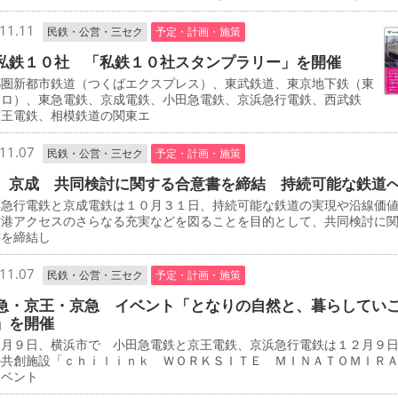
11.11
民鉄・公営・三セク
予定・計画・施策
私鉄１０社 「私鉄１０社スタンプラリー」を開催
圏新都市鉄道（つくばエクスプレス）、東武鉄道、東京地下鉄（東
トロ）、東急電鉄、京成電鉄、小田急電鉄、京浜急行電鉄、西武鉄
京王電鉄、相模鉄道の関東エ
11.07
民鉄・公営・三セク
予定・計画・施策
、京成 共同検討に関する合意書を締結 持続可能な鉄道
急行電鉄と京成電鉄は１０月３１日、持続可能な鉄道の実現や沿線価
空港アクセスのさらなる充実などを図ることを目的として、共同検討に
書を締結し
11.07
民鉄・公営・三セク
予定・計画・施策
急・京王・京急 イベント「となりの自然と、暮らしてい
」を開催
月９日、横浜市で 小田急電鉄と京王電鉄、京浜急行電鉄は１２月９
の共創施設「ｃｈｉｌｉｎｋ ＷＯＲＫＳＩＴＥ ＭＩＮＡＴＯＭＩＲ
イベント