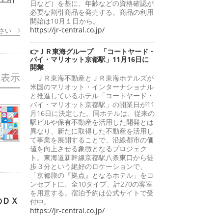
日など）を基に、年齢などの資格確認が
必要な割引商品を発売する。商品の利用
開始は10月１日から。
https://jr-central.co.jp/
さい
👉ＪＲ東海グループ 「コートヤード・
バイ・マリオット京都駅」11月16日に
開業
を表示
ＪＲ東海不動産とＪＲ東海ホテルズが
米国のマリオット・インターナショナル
と推進しているホテル「コートヤード・
バイ・マリオット京都駅」の開業日が11
月16日に決定した。同ホテルは、従来の
駅ビルや保有不動産を活用した開発とは
異なり、新たに取得した不動産を活用し
て事業を展開することで、沿線都市の価
値を向上させる象徴となるプロジェク
ト。東海道新幹線京都駅八条東口から徒
歩３分という絶好のロケーションで、
「京都旅の『拠点』となるホテル」をコ
ンセプトに、全10タイプ、計270の客室
を用意する。宿泊予約は公式サイトで受
のＤＸ
付中。
https://jr-central.co.jp/