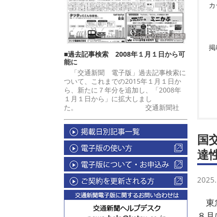
カ
掲
■過去記事検索 2008年１月１日から可
能に
「交通新聞 電子版」過去記事検索に
ついて、これまでの2015年１月１日か
ら、新たに７年分を追加し、「2008年
１月１日から」に拡大しまし
た。 交通新聞社
国
達
2025.
東急
８月