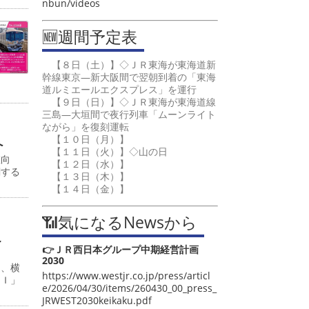
nbun/videos
🆕週間予定表
【８日（土）】◇ＪＲ東海が東海道新
幹線東京―新大阪間で翌朝到着の「東海
道ルミエールエクスプレス」を運行
【９日（日）】◇ＪＲ東海が東海道線
三島―大垣間で夜行列車「ムーンライト
ながら」を復刻運転
【１０日（月）】
へ
【１１日（火）】◇山の日
値向
【１２日（水）】
関する
【１３日（木）】
【１４日（金）】
📶気になるNewsから
こ
👉ＪＲ西日本グループ中期経営計画
2030
日、横
https://www.westjr.co.jp/press/articl
ＡＩ」
e/2026/04/30/items/260430_00_press_
JRWEST2030keikaku.pdf