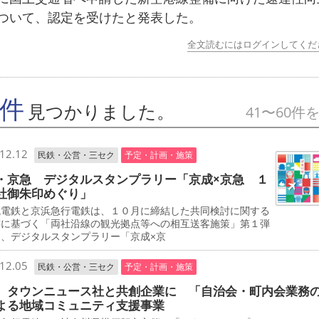
ついて、認定を受けたと発表した。
全文読むにはログインしてくだ
7件
見つかりました。
41〜60件
12.12
民鉄・公営・三セク
予定・計画・施策
・京急 デジタルスタンプラリー「京成×京急 １
社御朱印めぐり」
電鉄と京浜急行電鉄は、１０月に締結した共同検討に関する
書に基づく「両社沿線の観光拠点等への相互送客施策」第１弾
て、デジタルスタンプラリー「京成×京
12.05
民鉄・公営・三セク
予定・計画・施策
 タウンニュース社と共創企業に 「自治会・町内会業務
よる地域コミュニティ支援事業