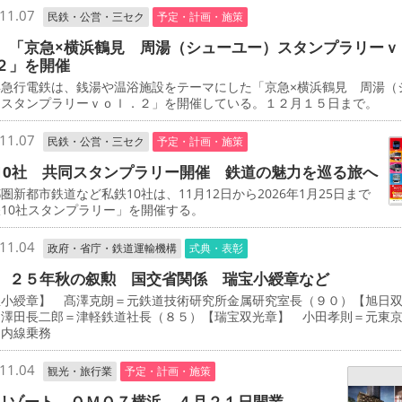
11.07
民鉄・公営・三セク
予定・計画・施策
 「京急×横浜鶴見 周湯（シューユー）スタンプラリーｖ
２」を開催
急行電鉄は、銭湯や温浴施設をテーマにした「京急×横浜鶴見 周湯（
）スタンプラリーｖｏｌ．２」を開催している。１２月１５日まで。
11.07
民鉄・公営・三セク
予定・計画・施策
10社 共同スタンプラリー開催 鉄道の魅力を巡る旅へ
新都市鉄道など私鉄10社は、11月12日から2026年1月25日まで
10社スタンプラリー」を開催する。
11.04
政府・省庁・鉄道運輸機構
式典・表彰
 ２５年秋の叙勲 国交省関係 瑞宝小綬章など
宝小綬章】 髙澤克朗＝元鉄道技術研究所金属研究室長（９０）【旭日
 澤田長二郎＝津軽鉄道社長（８５）【瑞宝双光章】 小田孝則＝元東
ノ内線乗務
11.04
観光・旅行業
予定・計画・施策
リゾート ＯＭＯ７横浜 ４月２１日開業