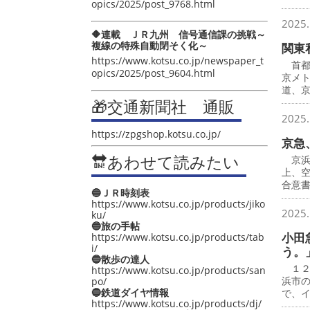
opics/2025/post_9768.html
2025.
🔶連載 ＪＲ九州 信号通信課の挑戦～
複線の特殊自動閉そく化～
関東
https://www.kotsu.co.jp/newspaper_t
首都
opics/2025/post_9604.html
京メ
道、
🎁交通新聞社 通販
2025.
https://zpgshop.kotsu.co.jp/
京急
🔛あわせて読みたい
京浜
上、
合意
🔵ＪＲ時刻表
https://www.kotsu.co.jp/products/jiko
2025.
ku/
🔵旅の手帖
小田
https://www.kotsu.co.jp/products/tab
i/
う。
🔵散歩の達人
１２
https://www.kotsu.co.jp/products/san
浜市
po/
🔵鉄道ダイヤ情報
で、
https://www.kotsu.co.jp/products/dj/