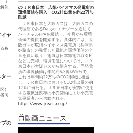
ン ｉ
題解決
👉ＪＲ東日本 広畑バイオマス発電所の
環境価値を購入 CO2排出量を約22万㌧
削減
ＪＲ東日本と大阪ガスは、大阪ガスの
代理店であるDaigas エナジーを通じて
バーチャルPPAを締結し、今月から環境
ダイヤ
価値の提供を開始する。具体的には、大
阪ガスが広畑バイオマス発電所（兵庫県
いる各
姫路市）の発電した電気と環境価値の全
量を買い取り、電気は日本卸電力取引所
などに売却。環境価値については、ＪＲ
東日本が大阪ガスから購入する。同発電
所の環境価値は年間約5.3億kWh分で、
ニター
これは年間約22万㌧のCO2削減に相当
し、ＪＲ東日本におけるCO2排出量の約
12％に当たる。ＪＲ東日本が実際に使用
川区）
する電気は既存の小売契約により小売電
行者向
気事業者から供給される。
https://www.jreast.co.jp/
📺動画ニュース
ップの