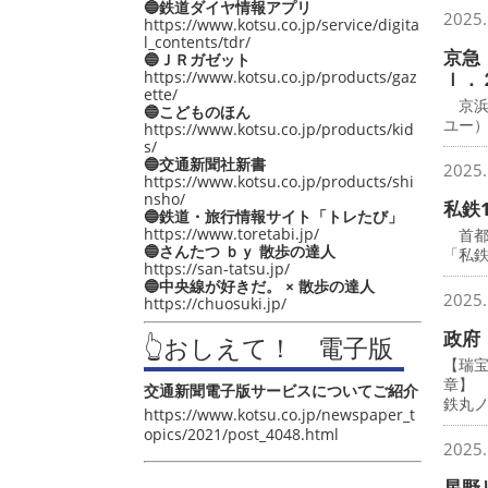
🔵鉄道ダイヤ情報アプリ
2025.
https://www.kotsu.co.jp/service/digita
l_contents/tdr/
京急
🔵ＪＲガゼット
https://www.kotsu.co.jp/products/gaz
ｌ．
ette/
京浜
🔵こどものほん
ユー
https://www.kotsu.co.jp/products/kid
s/
🔵交通新聞社新書
2025.
https://www.kotsu.co.jp/products/shi
nsho/
私鉄
🔵鉄道・旅行情報サイト「トレたび」
https://www.toretabi.jp/
首都圏
🔵さんたつ ｂｙ 散歩の達人
「私鉄
https://san-tatsu.jp/
🔵中央線が好きだ。 × 散歩の達人
2025.
https://chuosuki.jp/
政府
👆おしえて！ 電子版
【瑞
章】
交通新聞電子版サービスについてご紹介
鉄丸
https://www.kotsu.co.jp/newspaper_t
opics/2021/post_4048.html
2025.
星野