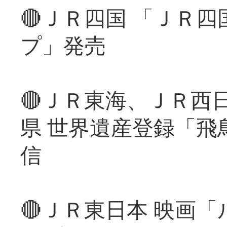
🔴ＪＲ四国 「ＪＲ
プ」発売
🔴ＪＲ東海、ＪＲ西
県 世界遺産登録「飛
信
🔴ＪＲ東日本 映画