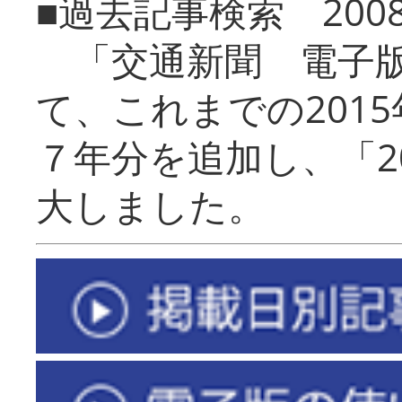
■過去記事検索 20
「交通新聞 電子版
て、これまでの201
７年分を追加し、「2
大しました