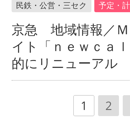
民鉄・公営・三セク
予定・計
京急 地域情報／Ｍ
イト「ｎｅｗｃａｌ
的にリニューアル
1
2