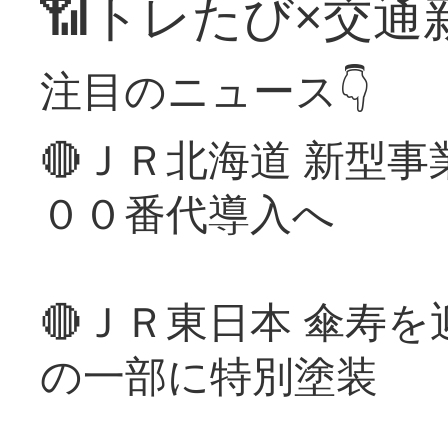
📶トレたび×交通
注目のニュース👇
🔴ＪＲ北海道 新型
００番代導入へ
🔴ＪＲ東日本 傘寿
の一部に特別塗装