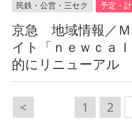
民鉄・公営・三セク
予定・計
京急 地域情報／Ｍ
イト「ｎｅｗｃａｌ
的にリニューアル
<
1
2