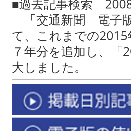
■過去記事検索 20
「交通新聞 電子版
て、これまでの201
７年分を追加し、「2
大しました