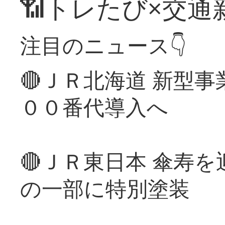
📶トレたび×交通
注目のニュース👇
🔴ＪＲ北海道 新型
００番代導入へ
🔴ＪＲ東日本 傘寿
の一部に特別塗装