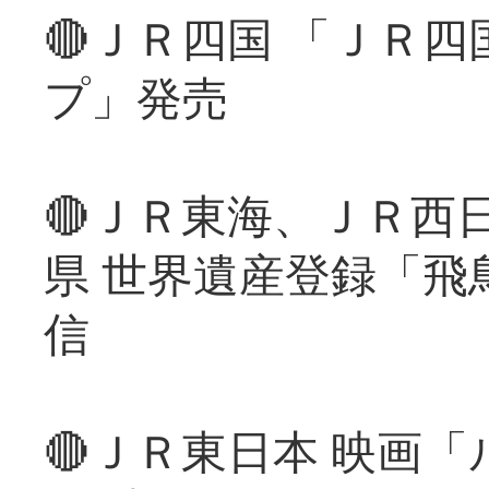
🔴ＪＲ四国 「ＪＲ
プ」発売
🔴ＪＲ東海、ＪＲ西
県 世界遺産登録「飛
信
🔴ＪＲ東日本 映画