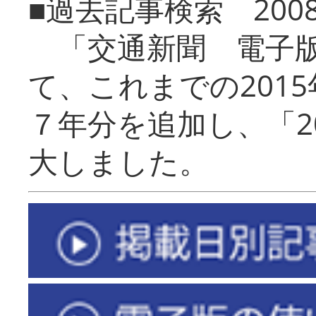
■過去記事検索 20
「交通新聞 電子版
て、これまでの201
７年分を追加し、「2
大しました