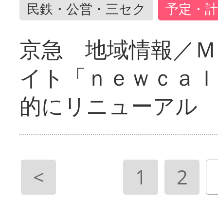
民鉄・公営・三セク
予定・計
京急 地域情報／Ｍ
イト「ｎｅｗｃａｌ
的にリニューアル
<
1
2