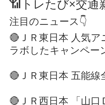
📶トレたび×交通
注目のニュース👇
🔴ＪＲ東日本 人気
ラボしたキャンペー
🔴ＪＲ東日本 五能
🔴ＪＲ西日本 「山