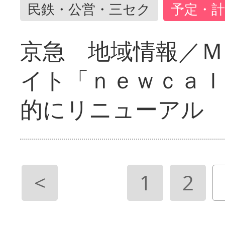
民鉄・公営・三セク
予定・計
京急 地域情報／Ｍ
イト「ｎｅｗｃａｌ
的にリニューアル
<
1
2