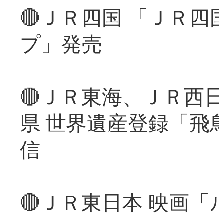
🔴ＪＲ四国 「ＪＲ
プ」発売
🔴ＪＲ東海、ＪＲ西
県 世界遺産登録「飛
信
🔴ＪＲ東日本 映画