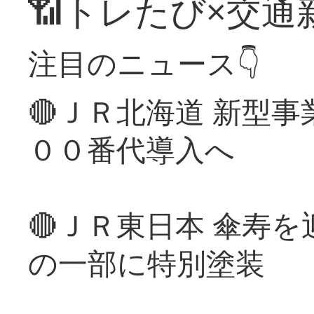
📶トレたび×交通
注目のニュース👇
🔴ＪＲ北海道 新型
００番代導入へ
🔴ＪＲ東日本 傘寿
の一部に特別塗装