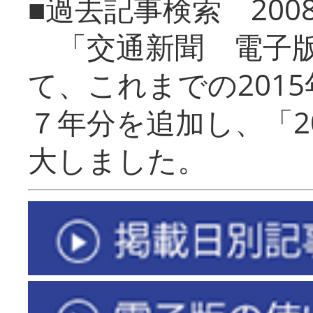
■過去記事検索 20
「交通新聞 電子版
て、これまでの201
７年分を追加し、「2
大しました