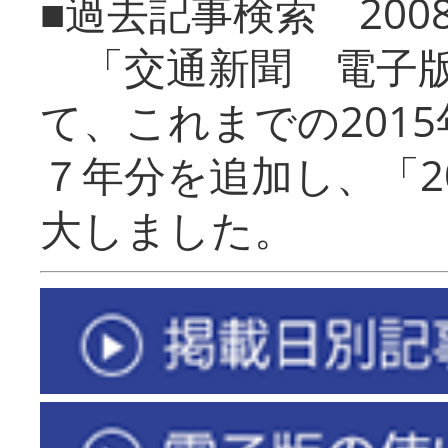
■過去記事検索 20
「交通新聞 電子版
て、これまでの201
７年分を追加し、「2
大しました