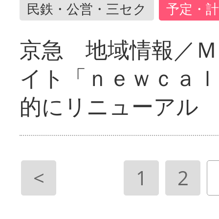
民鉄・公営・三セク
予定・計
京急 地域情報／Ｍ
イト「ｎｅｗｃａｌ
的にリニューアル
<
1
2