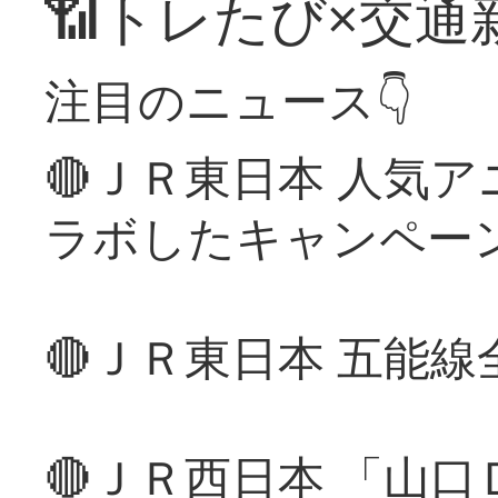
📶トレたび×交通
注目のニュース👇
🔴ＪＲ東日本 人気
ラボしたキャンペー
🔴ＪＲ東日本 五能
🔴ＪＲ西日本 「山