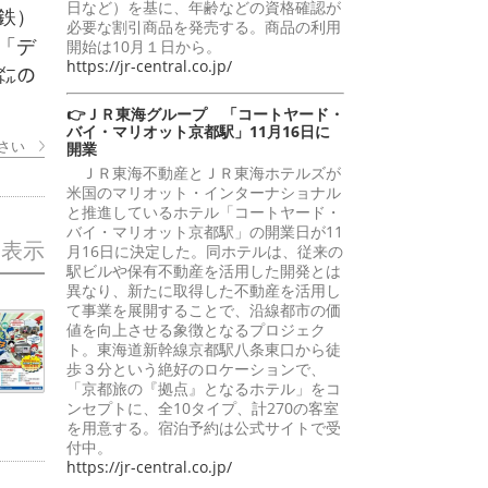
日など）を基に、年齢などの資格確認が
鉄）
必要な割引商品を発売する。商品の利用
「デ
開始は10月１日から。
https://jr-central.co.jp/
㍍の
👉ＪＲ東海グループ 「コートヤード・
バイ・マリオット京都駅」11月16日に
さい
開業
ＪＲ東海不動産とＪＲ東海ホテルズが
米国のマリオット・インターナショナル
と推進しているホテル「コートヤード・
バイ・マリオット京都駅」の開業日が11
を表示
月16日に決定した。同ホテルは、従来の
駅ビルや保有不動産を活用した開発とは
異なり、新たに取得した不動産を活用し
て事業を展開することで、沿線都市の価
値を向上させる象徴となるプロジェク
ト。東海道新幹線京都駅八条東口から徒
歩３分という絶好のロケーションで、
「京都旅の『拠点』となるホテル」をコ
ンセプトに、全10タイプ、計270の客室
を用意する。宿泊予約は公式サイトで受
付中。
https://jr-central.co.jp/