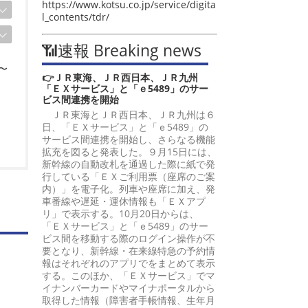
https://www.kotsu.co.jp/service/digita
l_contents/tdr/
📶速報 Breaking news
〜
👉ＪＲ東海、ＪＲ西日本、ＪＲ九州
「ＥＸサービス」と「ｅ5489」のサー
ビス間連携を開始
ＪＲ東海とＪＲ西日本、ＪＲ九州は６
日、「ＥＸサービス」と「ｅ5489」の
サービス間連携を開始し、さらなる機能
拡充を図ると発表した。９月15日には、
新幹線の自動改札を通過した際に紙で発
行している「ＥＸご利用票（座席のご案
内）」を電子化。列車や座席に加え、発
車番線や遅延・運休情報も「ＥＸアプ
リ」で表示する。10月20日からは、
「ＥＸサービス」と「ｅ5489」のサー
ビス間を移動する際のログイン操作が不
要となり、新幹線・在来線特急の予約情
報はそれぞれのアプリでをまとめて表示
する。このほか、「ＥＸサービス」でマ
イナンバーカードやマイナポータルから
取得した情報（障害者手帳情報、生年月