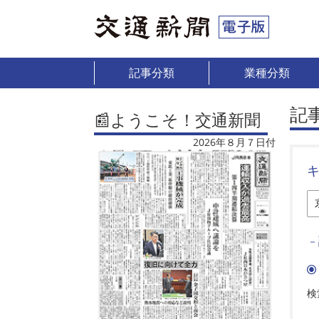
記事分類
業種分類
記
📰ようこそ！交通新聞
2026年８月７日付
－
検