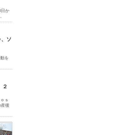
0日か
る。
ゥ、ソ
ド
移動を
 ２
Ｊｏｓ
の産後