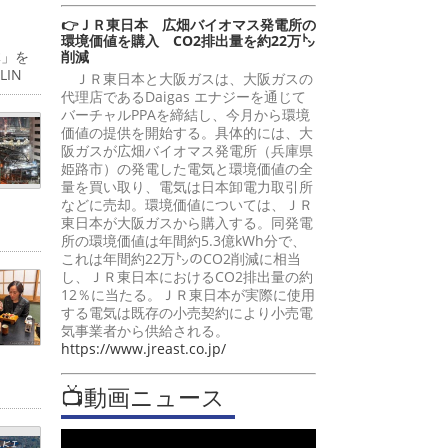
👉ＪＲ東日本 広畑バイオマス発電所の
環境価値を購入 CO2排出量を約22万㌧
削減
体」を
IN
ＪＲ東日本と大阪ガスは、大阪ガスの
代理店であるDaigas エナジーを通じて
バーチャルPPAを締結し、今月から環境
価値の提供を開始する。具体的には、大
阪ガスが広畑バイオマス発電所（兵庫県
姫路市）の発電した電気と環境価値の全
量を買い取り、電気は日本卸電力取引所
などに売却。環境価値については、ＪＲ
東日本が大阪ガスから購入する。同発電
所の環境価値は年間約5.3億kWh分で、
これは年間約22万㌧のCO2削減に相当
し、ＪＲ東日本におけるCO2排出量の約
12％に当たる。ＪＲ東日本が実際に使用
する電気は既存の小売契約により小売電
気事業者から供給される。
https://www.jreast.co.jp/
📺動画ニュース