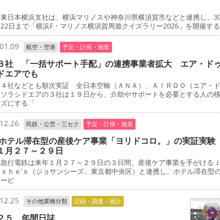
東日本横浜支社は、横浜マリノスや神奈川県横須賀市などと連携し、3
22日まで「横浜F・マリノス横須賀周遊クイズラリー2026」を開催す
01.09
航空・空港
予定・計画・施策
３社 「一括サポート手配」の連携事業者拡大 エア・ド
ドエアでも
４社などとも順次実証 全日本空輸（ＡＮＡ）、ＡＩＲＤＯ（エア・
、ソラシドエアの３社は１９日から、介助やサポートを必要とする人の
ーズにする「
12.26
民鉄・公営・三セク
予定・計画・施策
 ホテル滞在型の産後ケア事業「ヨリドコロ。」の実証実験
１月２７～２９日
急行電鉄は来年１月２７～２９日の３日間、産後ケア事業を手がける
―ｓｈｅ’ｓ（ジョサンシーズ、東京都中央区）と連携し、ホテル滞在型
サービ
12.25
その他業種分類
記録・調査・統計
２５ 年間日誌