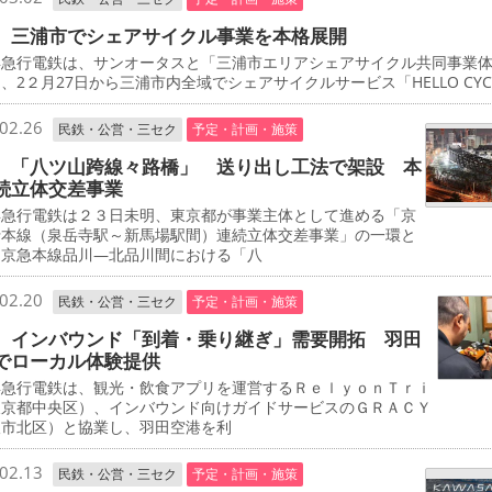
 三浦市でシェアサイクル事業を本格展開
急行電鉄は、サンオータスと「三浦市エリアシェアサイクル共同事業
、2２月27日から三浦市内全域でシェアサイクルサービス「HELLO CYCL
02.26
民鉄・公営・三セク
予定・計画・施策
 「八ツ山跨線々路橋」 送り出し工法で架設 本
続立体交差事業
急行電鉄は２３日未明、東京都が事業主体として進める「京
行本線（泉岳寺駅～新馬場駅間）連続立体交差事業」の一環と
、京急本線品川―北品川間における「八
02.20
民鉄・公営・三セク
予定・計画・施策
 インバウンド「到着・乗り継ぎ」需要開拓 羽田
でローカル体験提供
急行電鉄は、観光・飲食アプリを運営するＲｅｌｙｏｎＴｒｉ
東京都中央区）、インバウンド向けガイドサービスのＧＲＡＣＹ
阪市北区）と協業し、羽田空港を利
02.13
民鉄・公営・三セク
予定・計画・施策