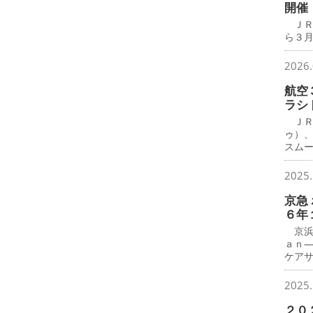
開催
ＪＲ
ら３月
2026.
航空
ラシ
ＪＲ
ゥ）
スム
2025.
京急
６年
京浜
ａｎ
ケア
2025.
２０