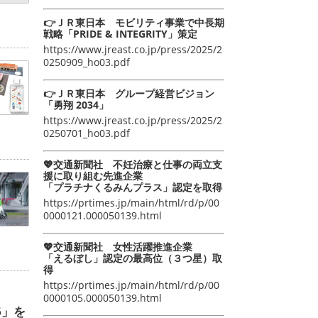
👉ＪＲ東日本 モビリティ事業で中長期
戦略「PRIDE & INTEGRITY」策定
https://www.jreast.co.jp/press/2025/2
0250909_ho03.pdf
👉ＪＲ東日本 グループ経営ビジョン
「勇翔 2034」
https://www.jreast.co.jp/press/2025/2
0250701_ho03.pdf
💖交通新聞社 不妊治療と仕事の両立支
援に取り組む先進企業
「プラチナくるみんプラス」認定を取得
https://prtimes.jp/main/html/rd/p/00
0000121.000050139.html
💖交通新聞社 女性活躍推進企業
「えるぼし」認定の最高位（３つ星）取
得
https://prtimes.jp/main/html/rd/p/00
0000105.000050139.html
6」を