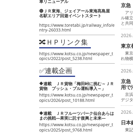
車リニューアル
京急
🔴ＪＲ東海、ジェイアール東海髙島屋
アリ
名駅エリア回遊イベントスタート
ル確
と共
https://www.toretabi.jp/railway_info/e
ntry-26033.html
2026.
🔀ＨＰリンク集
東京
東京
https://www.kotsu.co.jp/newspaper_t
opics/2022/post_5238.html
れ物横
✅連載企画
2026.
京急
🔶連載 ＪＲ貨物「梅田峠に挑む～ＪＲ
用で
貨物 プッシュ・プル運転導入～」
京浜
https://www.kotsu.co.jp/newspaper_t
デジ
opics/2026/post_10188.html
2026.
🔶連載 ＪＲフルーツパーク仙台あらは
まの挑戦―果実に託す復興と未来―
日本
https://www.kotsu.co.jp/newspaper_t
東記
opics/2025/post_9768.html