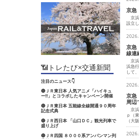
京急
京浜
設立し
2026.
京急
線連
京浜
📶トレたび×交通新聞
浜急
して
注目のニュース👇
2026.
🔴ＪＲ東日本 人気アニメ「ハイキュ
京急
ー‼」とコラボしたキャンペーン開催
周辺
🔴ＪＲ東日本 五能線全線開通９０周年
京浜
記念式典
ｐ（
🔴ＪＲ西日本 「山口ＤＣ」観光列車で
（大
盛り上げ
2026.
🔴ＪＲ四国 ８０００系アンパンマン列