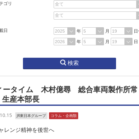
テゴリ
載日
年
月
日
年
月
日
検索
ィータイム 木村億尋 総合車両製作所常
・生産本部長
10.15
JR東日本グループ
コラム・企画類
レンジ精神を後世へ