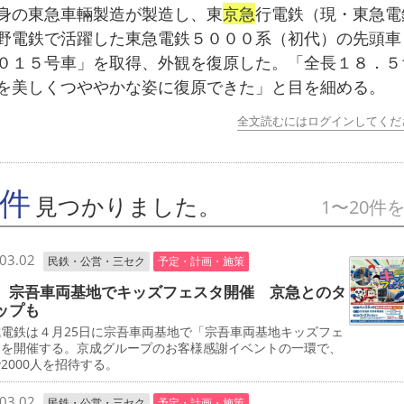
の東急車輛製造が製造し、東
京急
行電鉄（現・東急電
野電鉄で活躍した東急電鉄５０００系（初代）の先頭車
０１５号車」を取得、外観を復原した。「全長１８．５
を美しくつややかな姿に復原できた」と目を細める。
全文読むにはログインしてくだ
7件
見つかりました。
1〜20件
03.02
民鉄・公営・三セク
予定・計画・施策
 宗吾車両基地でキッズフェスタ開催 京急とのタ
ップも
電鉄は４月25日に宗吾車両基地で「宗吾車両基地キッズフェ
」を開催する。京成グループのお客様感謝イベントの一環で、
2000人を招待する。
03.02
民鉄・公営・三セク
予定・計画・施策