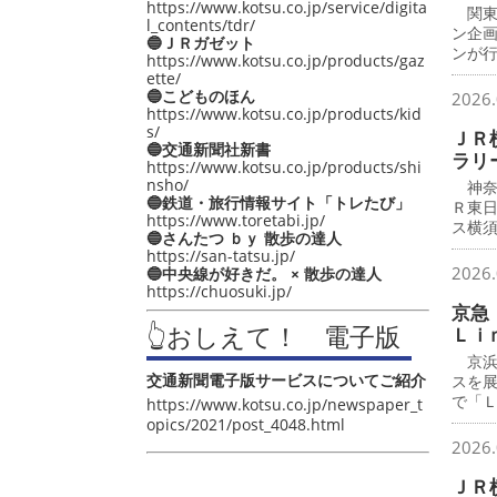
https://www.kotsu.co.jp/service/digita
関東
l_contents/tdr/
ン企
🔵ＪＲガゼット
ンが
https://www.kotsu.co.jp/products/gaz
ette/
🔵こどものほん
2026.
https://www.kotsu.co.jp/products/kid
s/
ＪＲ
🔵交通新聞社新書
ラリ
https://www.kotsu.co.jp/products/shi
nsho/
神奈
🔵鉄道・旅行情報サイト「トレたび」
Ｒ東
https://www.toretabi.jp/
ス横
🔵さんたつ ｂｙ 散歩の達人
https://san-tatsu.jp/
2026.
🔵中央線が好きだ。 × 散歩の達人
https://chuosuki.jp/
京急
👆おしえて！ 電子版
Ｌｉ
京浜
交通新聞電子版サービスについてご紹介
スを
で「
https://www.kotsu.co.jp/newspaper_t
opics/2021/post_4048.html
2026.
ＪＲ