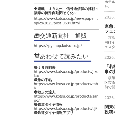
ホテ
た。
🔶連載 ＪＲ九州 信号通信課の挑戦～
複線の特殊自動閉そく化～
2026.
https://www.kotsu.co.jp/newspaper_t
opics/2025/post_9604.html
京急
フェ
🎁交通新聞社 通販
京浜
向け
https://zpgshop.kotsu.co.jp/
ェス
🔛あわせて読みたい
2026.
「若
🔵ＪＲ時刻表
事の
https://www.kotsu.co.jp/products/jiko
ku/
横須
🔵旅の手帖
区市
https://www.kotsu.co.jp/products/tab
前で
i/
🔵散歩の達人
https://www.kotsu.co.jp/products/san
2026.
po/
🔵鉄道ダイヤ情報
関東
https://www.kotsu.co.jp/products/dj/
投稿
🔵鉄道ダイヤ情報アプリ