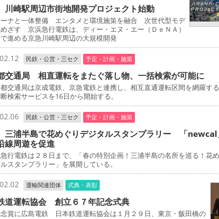
 川崎駅周辺市街地開発プロジェクト始動
ーナと一体整備 エンタメと環境施策を融合 次世代型モデ
立めざす 京浜急行電鉄は、ディー・エヌ・エー（ＤｅＮＡ）
同で進める京急川崎駅周辺の大規模開発
02.12
民鉄・公営・三セク
予定・計画・施策
都交通局 相直運転をまたぐ落し物、一括検索が可能に
都交通局は京成電鉄、京急電鉄と連携し、相互直通運転区間を網羅す
断検索サービスを16日から開始する。
02.06
民鉄・公営・三セク
予定・計画・施策
 三浦半島で花めぐりデジタルスタンプラリー 「newcal
沿線周遊を促進
急行電鉄は２８日まで、「春の特別企画！三浦半島の名所を巡る！花
タルスタンプラリー」を展開している。
02.02
運輸関連団体
式典・表彰
鉄道運転協会 創立６７年記念式典
念賞に広島電鉄 日本鉄道運転協会は１月２９日、東京・飯田橋の