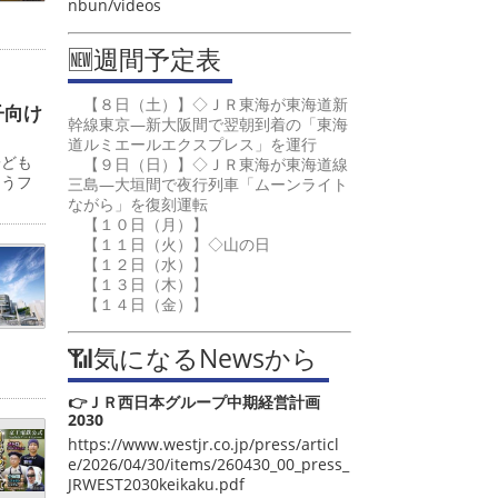
nbun/videos
🆕週間予定表
【８日（土）】◇ＪＲ東海が東海道新
子向け
幹線東京―新大阪間で翌朝到着の「東海
道ルミエールエクスプレス」を運行
子ども
【９日（日）】◇ＪＲ東海が東海道線
ゅうフ
三島―大垣間で夜行列車「ムーンライト
ながら」を復刻運転
【１０日（月）】
【１１日（火）】◇山の日
【１２日（水）】
【１３日（木）】
【１４日（金）】
📶気になるNewsから
👉ＪＲ西日本グループ中期経営計画
2030
https://www.westjr.co.jp/press/articl
e/2026/04/30/items/260430_00_press_
JRWEST2030keikaku.pdf