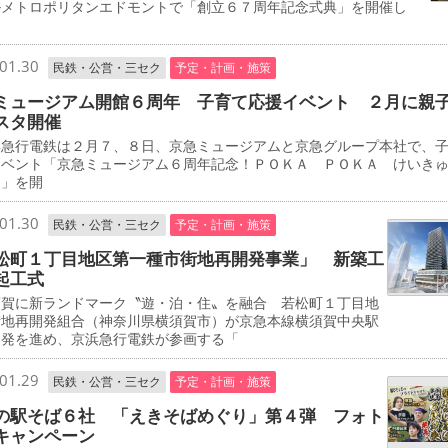
ルメトロポリタンエドモントで「創立６７周年記念式典」を開催し
01.30
民鉄・公営・三セク
予定・計画・施策
ミュージアム開館６周年 子育て応援イベント ２月に親
スタ開催
急行電鉄は２月７、８日、京急ミュージアムと京急グループ本社で、
イベント「京急ミュージアム６周年記念！ＰＯＫＡ ＰＯＫＡ けいき
タ」を開
01.30
民鉄・公営・三セク
予定・計画・施策
松町１丁目地区第一種市街地再開発事業」 新築工
起工式
賀に新ランドマーク〝遊・泊・住〟を融合 若松町１丁目地
街地再開発組合（神奈川県横須賀市）が京急本線横須賀中央駅
開発を進め、京浜急行電鉄が参画する「
01.29
民鉄・公営・三セク
予定・計画・施策
の駅そば６社 「えきそばめぐり」第４弾 フォト
キャンペーン