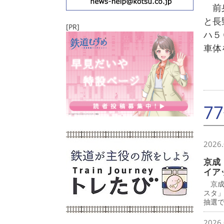
前身
と長
[PR]
ハ５
車体
7
2026.
京成
イア
京成
スタ
抽選で
2026.