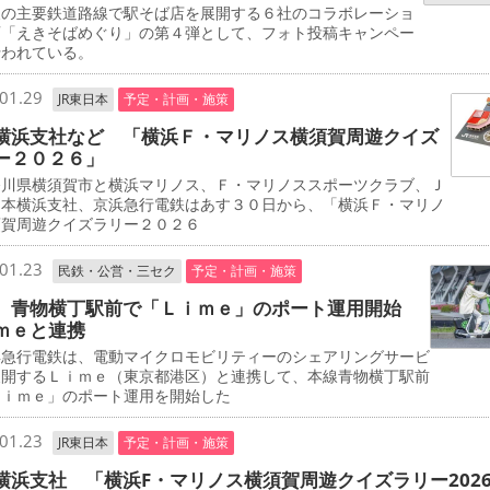
の主要鉄道路線で駅そば店を展開する６社のコラボレーショ
画「えきそばめぐり」の第４弾として、フォト投稿キャンペー
行われている。
01.29
JR東日本
予定・計画・施策
横浜支社など 「横浜Ｆ・マリノス横須賀周遊クイズ
ー２０２６」
川県横須賀市と横浜マリノス、Ｆ・マリノススポーツクラブ、Ｊ
日本横浜支社、京浜急行電鉄はあす３０日から、「横浜Ｆ・マリノ
須賀周遊クイズラリー２０２６
01.23
民鉄・公営・三セク
予定・計画・施策
 青物横丁駅前で「Ｌｉｍｅ」のポート運用開始
ｍｅと連携
急行電鉄は、電動マイクロモビリティーのシェアリングサービ
展開するＬｉｍｅ（東京都港区）と連携して、本線青物横丁駅前
Ｌｉｍｅ」のポート運用を開始した
01.23
JR東日本
予定・計画・施策
横浜支社 「横浜F・マリノス横須賀周遊クイズラリー202