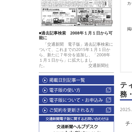
カ
掲
■過去記事検索 2008年１月１日から可
能に
「交通新聞 電子版」過去記事検索に
ついて、これまでの2015年１月１日か
ら、新たに７年分を追加し、「2008年
１月１日から」に拡大しまし
た。 交通新聞社
テ
務
2025.
チャ