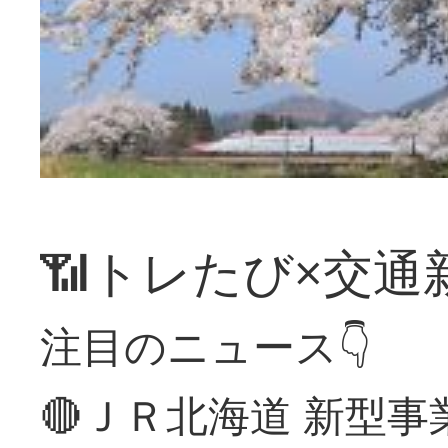
📶トレたび×交通
注目のニュース👇
🔴ＪＲ北海道 新型