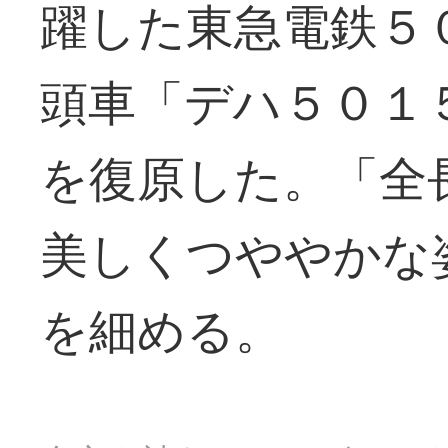
躍した東急電鉄５
頭車「デハ５０１
を復原した。「全
美しくつややかな
を細める。