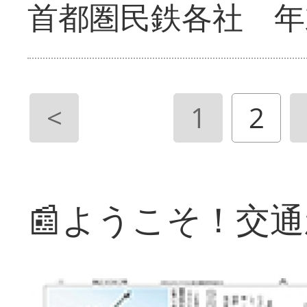
首都圏民鉄各社 年
<
1
2
📰ようこそ！交