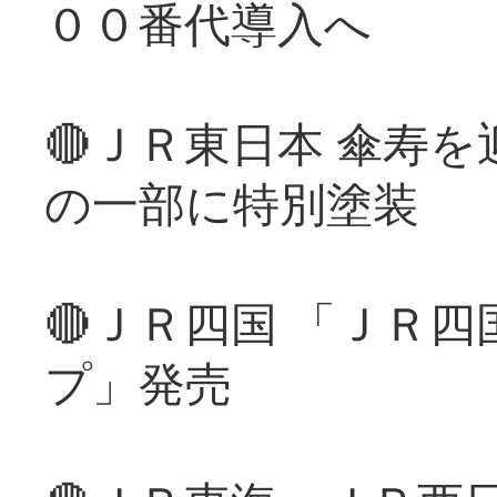
００番代導入へ
🔴ＪＲ東日本 傘寿
の一部に特別塗装
🔴ＪＲ四国 「ＪＲ
プ」発売