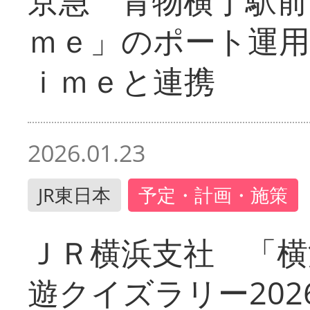
京急 青物横丁駅前
ｍｅ」のポート運用
ｉｍｅと連携
2026.01.23
JR東日本
予定・計画・施策
ＪＲ横浜支社 「横
遊クイズラリー202