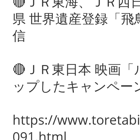
🔴ＪＲ東海、ＪＲ西
県 世界遺産登録「飛
信
🔴ＪＲ東日本 映画
ップしたキャンペー
https://www.toretabi
091.html