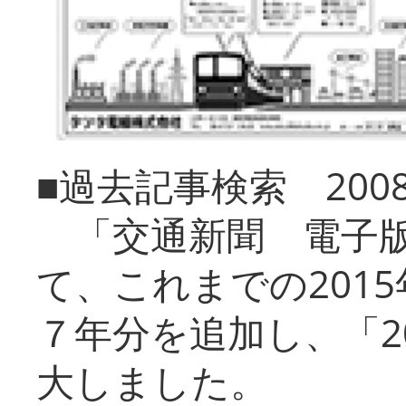
■過去記事検索 20
「交通新聞 電子版
て、これまでの201
７年分を追加し、「2
大しました