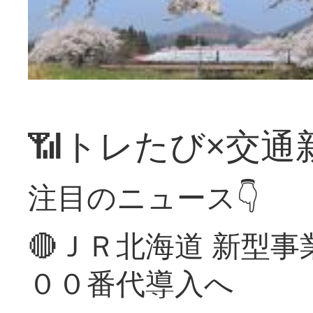
📶トレたび×交通
注目のニュース👇
🔴ＪＲ北海道 新型
００番代導入へ