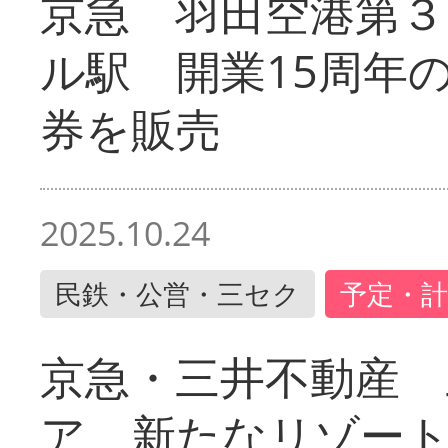
京急 羽田空港第３
ル駅 開業15周年
券を販売
2025.10.24
民鉄・公営・三セク
予定・計
京急・三井不動産 
ア 新たなリゾー