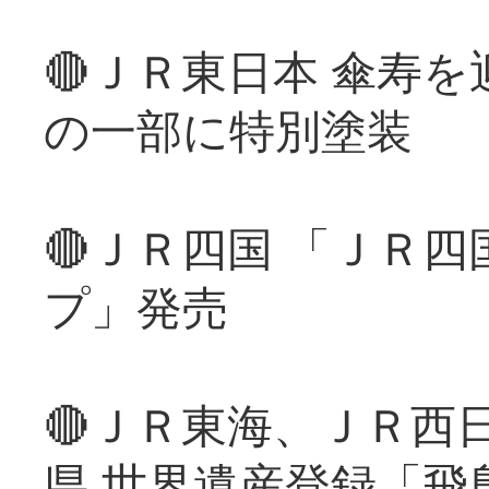
🔴ＪＲ東日本 傘寿
の一部に特別塗装
🔴ＪＲ四国 「ＪＲ
プ」発売
🔴ＪＲ東海、ＪＲ西
県 世界遺産登録「飛