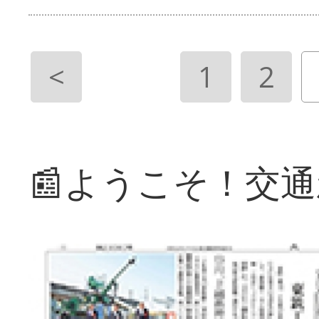
<
1
2
📰ようこそ！交