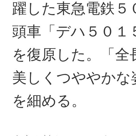
躍した東急電鉄５
頭車「デハ５０１
を復原した。「全
美しくつややかな
を細める。