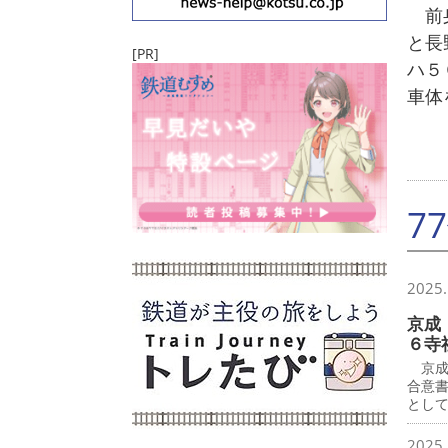
前身
と長
[PR]
ハ５
車体
7
2025.
京成
６寺
京成
合意
とし
2025.