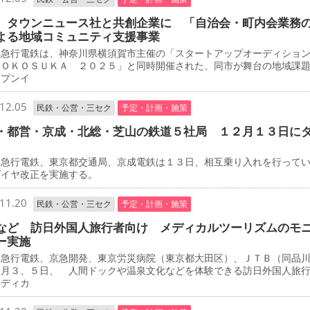
 タウンニュース社と共創企業に 「自治会・町内会業務
よる地域コミュニティ支援事業
急行電鉄は、神奈川県横須賀市主催の「スタートアップオーディショ
ＹＯＫＯＳＵＫＡ ２０２５」と同時開催された、同市が舞台の地域課
ープンイ
12.05
民鉄・公営・三セク
予定・計画・施策
・都営・京成・北総・芝山の鉄道５社局 １２月１３日に
急行電鉄、東京都交通局、京成電鉄は１３日、相互乗り入れを行って
ダイヤ改正を実施する。
11.20
民鉄・公営・三セク
予定・計画・施策
など 訪日外国人旅行者向け メディカルツーリズムのモ
ー実施
急行電鉄、京急開発、東京労災病院（東京都大田区）、ＪＴＢ（同品
２月３、５日、 人間ドックや温泉文化などを体験できる訪日外国人旅
メディカ