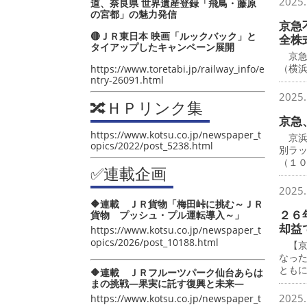
2025.
道、奈良県 世界遺産登録「飛鳥・藤原
の宮都」の魅力発信
京急
🔴ＪＲ東日本 映画「ルックバック」と
全株
タイアップしたキャンペーン展開
京急
（横
https://www.toretabi.jp/railway_info/e
ntry-26091.html
2025.
🔀ＨＰリンク集
京急
https://www.kotsu.co.jp/newspaper_t
京浜
opics/2022/post_5238.html
別ラ
（１
✅連載企画
2025.
🔶連載 ＪＲ貨物「梅田峠に挑む～ＪＲ
２６
貨物 プッシュ・プル運転導入～」
却益
https://www.kotsu.co.jp/newspaper_t
opics/2026/post_10188.html
【京
なっ
とも
🔶連載 ＪＲフルーツパーク仙台あらは
まの挑戦―果実に託す復興と未来―
2025.
https://www.kotsu.co.jp/newspaper_t