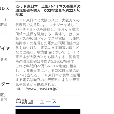
👉ＪＲ東日本 広畑バイオマス発電所の
のＤＸ
環境価値を購入 CO2排出量を約22万㌧
削減
ン ｉ
ＪＲ東日本と大阪ガスは、大阪ガスの
題解決
代理店であるDaigas エナジーを通じて
バーチャルPPAを締結し、今月から環境
価値の提供を開始する。具体的には、大
阪ガスが広畑バイオマス発電所（兵庫県
姫路市）の発電した電気と環境価値の全
量を買い取り、電気は日本卸電力取引所
ダイヤ
などに売却。環境価値については、ＪＲ
東日本が大阪ガスから購入する。同発電
いる各
所の環境価値は年間約5.3億kWh分で、
これは年間約22万㌧のCO2削減に相当
し、ＪＲ東日本におけるCO2排出量の約
12％に当たる。ＪＲ東日本が実際に使用
する電気は既存の小売契約により小売電
ニター
気事業者から供給される。
https://www.jreast.co.jp/
川区）
📺動画ニュース
行者向