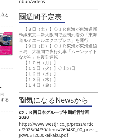
nbun/videos
🆕週間予定表
起点と
【８日（土）】◇ＪＲ東海が東海道新
幹線東京―新大阪間で翌朝到着の「東海
道ルミエールエクスプレス」を運行
【９日（日）】◇ＪＲ東海が東海道線
三島―大垣間で夜行列車「ムーンライト
ながら」を復刻運転
【１０日（月）】
【１１日（火）】◇山の日
【１２日（水）】
【１３日（木）】
【１４日（金）】
へ
値向
📶気になるNewsから
関する
👉ＪＲ西日本グループ中期経営計画
2030
https://www.westjr.co.jp/press/articl
こ
e/2026/04/30/items/260430_00_press_
JRWEST2030keikaku.pdf