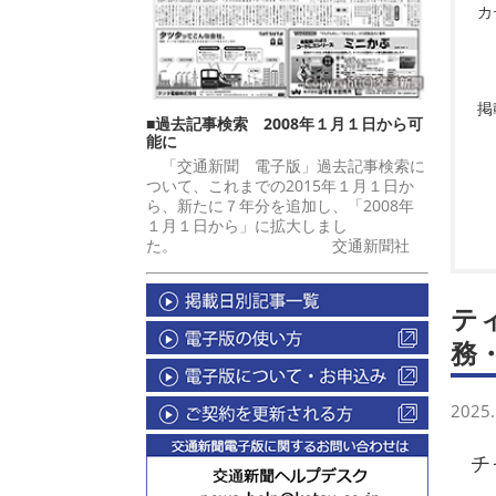
カ
掲
■過去記事検索 2008年１月１日から可
能に
「交通新聞 電子版」過去記事検索に
ついて、これまでの2015年１月１日か
ら、新たに７年分を追加し、「2008年
１月１日から」に拡大しまし
た。 交通新聞社
テ
務
2025.
チャ