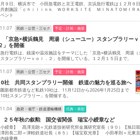
月９日、横浜市で 小田急電鉄と京王電鉄、京浜急行電鉄は１２月９
の共創施設「ｃｈｉｌｉｎｋ ＷＯＲＫＳＩＴＥ ＭＩＮＡＴＯＭＩＲ
イベント
11.07
民鉄・公営・三セク
予定・計画・施策
 「京急×横浜鶴見 周湯（シューユー）スタンプラリーｖ
２」を開催
急行電鉄は、銭湯や温浴施設をテーマにした「京急×横浜鶴見 周湯（
）スタンプラリーｖｏｌ．２」を開催している。１２月１５日まで。
11.07
民鉄・公営・三セク
予定・計画・施策
10社 共同スタンプラリー開催 鉄道の魅力を巡る旅へ
新都市鉄道など私鉄10社は、11月12日から2026年1月25日まで
10社スタンプラリー」を開催する。
11.04
政府・省庁・鉄道運輸機構
式典・表彰
 ２５年秋の叙勲 国交省関係 瑞宝小綬章など
宝小綬章】 髙澤克朗＝元鉄道技術研究所金属研究室長（９０）【旭日
 澤田長二郎＝津軽鉄道社長（８５）【瑞宝双光章】 小田孝則＝元東
ノ内線乗務