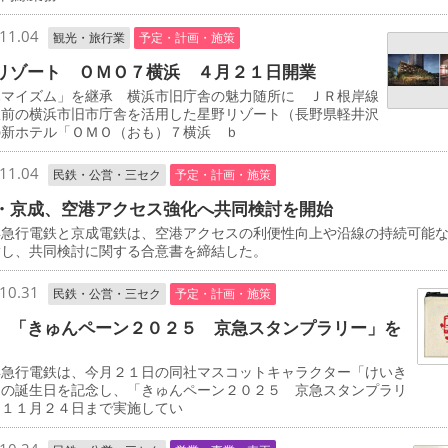
11.04
観光・旅行業
予定・計画・施策
リゾート ＯＭＯ７横浜 ４月２１日開業
マイズム」を継承 横浜市旧庁舎の魅力随所に ＪＲ根岸線
駅前の横浜市旧市庁舎を活用した星野リゾート（長野県軽井沢
の新ホテル「ＯＭＯ（おも）７横浜 ｂ
11.04
民鉄・公営・三セク
予定・計画・施策
・京成、空港アクセス強化へ共同検討を開始
急行電鉄と京成電鉄は、空港アクセスの利便性向上や沿線の持続可能
指し、共同検討に関する合意書を締結した。
10.31
民鉄・公営・三セク
予定・計画・施策
 「きゅんペーン２０２５ 京急スタンプラリー」を
急行電鉄は、今月２１日の同社マスコットキャラクター「けいき
」の誕生日を記念し、「きゅんペーン２０２５ 京急スタンプラリ
を１１月２４日まで実施してい