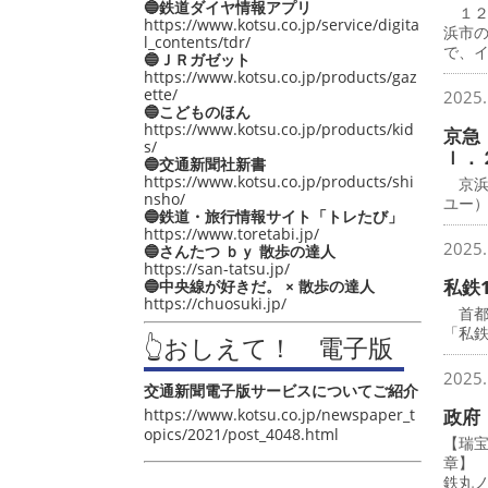
🔵鉄道ダイヤ情報アプリ
１２
https://www.kotsu.co.jp/service/digita
浜市
l_contents/tdr/
で、
🔵ＪＲガゼット
https://www.kotsu.co.jp/products/gaz
ette/
2025.
🔵こどものほん
https://www.kotsu.co.jp/products/kid
京急
s/
ｌ．
🔵交通新聞社新書
https://www.kotsu.co.jp/products/shi
京浜
nsho/
ユー
🔵鉄道・旅行情報サイト「トレたび」
https://www.toretabi.jp/
2025.
🔵さんたつ ｂｙ 散歩の達人
https://san-tatsu.jp/
私鉄
🔵中央線が好きだ。 × 散歩の達人
https://chuosuki.jp/
首都圏
「私鉄
👆おしえて！ 電子版
2025.
交通新聞電子版サービスについてご紹介
https://www.kotsu.co.jp/newspaper_t
政府
opics/2021/post_4048.html
【瑞
章】
鉄丸