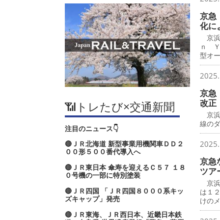
京急
化に
京浜
ｎ 
型オ
2025.
京急
改正
📶トレたび×交通新聞
京浜
線の
注目のニュース👇
🔴ＪＲ北海道 新型事業用機関車ＤＤ２
2025.
００形５００番代導入へ
京急
🔴ＪＲ東日本 傘寿を迎えるＣ５７ １８
ツア
０号機の一部に特別塗装
京浜
🔴ＪＲ四国 「ＪＲ四国８０００系キッ
は１
ズキャップ」発売
けの
🔴ＪＲ東海、ＪＲ西日本、近畿日本鉄