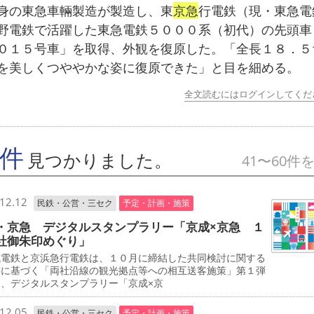
の東急車輛製造が製造し、東
京急
行電鉄（現・東急電
野電鉄で活躍した東急電鉄５０００系（初代）の先頭車
０１５号車」を取得、外観を復原した。「全長１８．５
を美しくつややかな姿に復原できた」と目を細める。
全文読むにはログインしてくだ
7件
見つかりました。
41〜60件
12.12
民鉄・公営・三セク
予定・計画・施策
・京急 デジタルスタンプラリー「京成×京急 １
社御朱印めぐり」
電鉄と京浜急行電鉄は、１０月に締結した共同検討に関する
書に基づく「両社沿線の観光拠点等への相互送客施策」第１弾
て、デジタルスタンプラリー「京成×京
12.05
民鉄・公営・三セク
予定・計画・施策