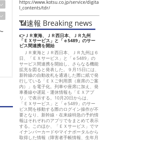
https://www.kotsu.co.jp/service/digita
l_contents/tdr/
📶速報 Breaking news
〜
👉ＪＲ東海、ＪＲ西日本、ＪＲ九州
「ＥＸサービス」と「ｅ5489」のサー
ビス間連携を開始
ＪＲ東海とＪＲ西日本、ＪＲ九州は６
日、「ＥＸサービス」と「ｅ5489」の
サービス間連携を開始し、さらなる機能
拡充を図ると発表した。９月15日には、
新幹線の自動改札を通過した際に紙で発
行している「ＥＸご利用票（座席のご案
内）」を電子化。列車や座席に加え、発
車番線や遅延・運休情報も「ＥＸアプ
リ」で表示する。10月20日からは、
「ＥＸサービス」と「ｅ5489」のサー
ビス間を移動する際のログイン操作が不
要となり、新幹線・在来線特急の予約情
報はそれぞれのアプリでをまとめて表示
する。このほか、「ＥＸサービス」でマ
イナンバーカードやマイナポータルから
取得した情報（障害者手帳情報、生年月