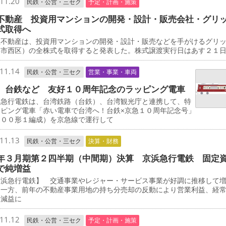
11.20
民鉄・公営・三セク
予定・計画・施策
不動産 投資用マンションの開発・設計・販売会社・グリ
式取得へ
不動産は、投資用マンションの開発・設計・販売などを手がけるグリ
浜市西区）の全株式を取得すると発表した。株式譲渡実行日はあす２１
11.14
民鉄・公営・三セク
営業・事業・車両
、台鉄など 友好１０周年記念のラッピング電車
急行電鉄は、台湾鉄路（台鉄）、台湾観光庁と連携して、特
ッピング電車「赤い電車で台湾へ！台鉄×京急１０周年記念号」
０００形１編成）を京急線で運行して
11.13
民鉄・公営・三セク
決算・財務
年３月期第２四半期（中間期）決算 京浜急行電鉄 固定
で純増益
浜急行電鉄】 交通事業やレジャー・サービス事業が好調に推移して
た一方、前年の不動産事業用地の持ち分売却の反動により営業利益、経
に減益に
11.12
民鉄・公営・三セク
予定・計画・施策