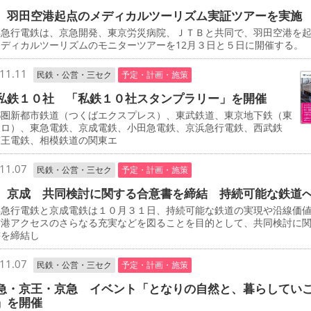
 羽田空港起点のメディカルツーリズム実証ツアーを実施
急行電鉄は、京急開発、東京労災病院、ＪＴＢと共同で、羽田空港を
ディカルツーリズムのモニターツアーを12月３日と５日に開催する。
11.11
民鉄・公営・三セク
予定・計画・施策
私鉄１０社 「私鉄１０社スタンプラリー」を開催
圏新都市鉄道（つくばエクスプレス）、東武鉄道、東京地下鉄（東
トロ）、東急電鉄、京成電鉄、小田急電鉄、京浜急行電鉄、西武鉄
京王電鉄、相模鉄道の関東エ
11.07
民鉄・公営・三セク
予定・計画・施策
、京成 共同検討に関する合意書を締結 持続可能な鉄道
急行電鉄と京成電鉄は１０月３１日、持続可能な鉄道の実現や沿線価
空港アクセスのさらなる充実などを図ることを目的として、共同検討に
書を締結し
11.07
民鉄・公営・三セク
予定・計画・施策
急・京王・京急 イベント「となりの自然と、暮らしてい
」を開催