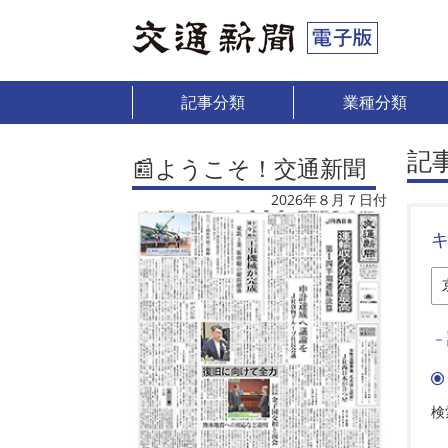
記事分類
業種分類
記
📰ようこそ！交通新聞
2026年８月７日付
－
検