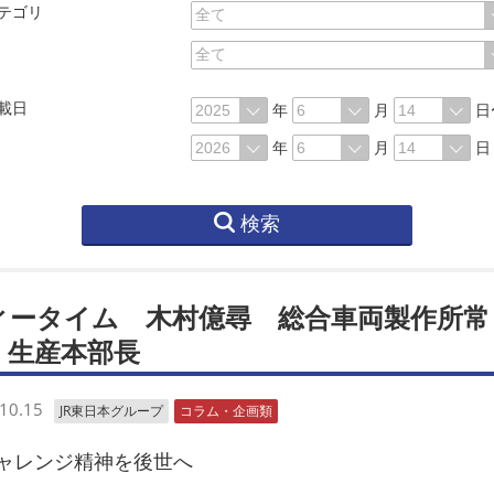
テゴリ
載日
年
月
日
年
月
日
検索
ィータイム 木村億尋 総合車両製作所常
・生産本部長
10.15
JR東日本グループ
コラム・企画類
レンジ精神を後世へ