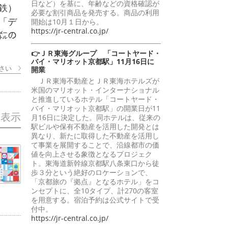
日など）を基に、年齢などの資格確認が
鉄）
必要な割引商品を発売する。商品の利用
「デ
開始は10月１日から。
https://jr-central.co.jp/
㍍の
👉ＪＲ東海グループ 「コートヤード・
バイ・マリオット京都駅」11月16日に
さい
開業
ＪＲ東海不動産とＪＲ東海ホテルズが
米国のマリオット・インターナショナル
と推進しているホテル「コートヤード・
バイ・マリオット京都駅」の開業日が11
を表示
月16日に決定した。同ホテルは、従来の
駅ビルや保有不動産を活用した開発とは
異なり、新たに取得した不動産を活用し
て事業を展開することで、沿線都市の価
値を向上させる象徴となるプロジェク
ト。東海道新幹線京都駅八条東口から徒
歩３分という絶好のロケーションで、
「京都旅の『拠点』となるホテル」をコ
ンセプトに、全10タイプ、計270の客室
を用意する。宿泊予約は公式サイトで受
付中。
https://jr-central.co.jp/