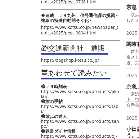
opics/2025/post_9768.html
京急
京浜
🔶連載 ＪＲ九州 信号通信課の挑戦～
したメ
複線の特殊自動閉そく化～
https://www.kotsu.co.jp/newspaper_t
opics/2025/post_9604.html
2025.
関東
🎁交通新聞社 通販
首都
京メ
https://zpgshop.kotsu.co.jp/
道、
🔛あわせて読みたい
2025.
京急
🔵ＪＲ時刻表
https://www.kotsu.co.jp/products/jiko
京浜
ku/
上、
🔵旅の手帖
合意
https://www.kotsu.co.jp/products/tab
i/
🔵散歩の達人
2025.
https://www.kotsu.co.jp/products/san
po/
小田
🔵鉄道ダイヤ情報
う。
https://www.kotsu.co.jp/products/dj/