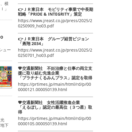
日、横
ＡＩ」
👉ＪＲ東日本 モビリティ事業で中長期
戦略「PRIDE & INTEGRITY」策定
https://www.jreast.co.jp/press/2025/2
0250909_ho03.pdf
ｏ
👉ＪＲ東日本 グループ経営ビジョン
「勇翔 2034」
シュー
https://www.jreast.co.jp/press/2025/2
0250701_ho03.pdf
💖交通新聞社 不妊治療と仕事の両立支
援に取り組む先進企業
「プラチナくるみんプラス」認定を取得
https://prtimes.jp/main/html/rd/p/00
0000121.000050139.html
💖交通新聞社 女性活躍推進企業
「えるぼし」認定の最高位（３つ星）取
得
https://prtimes.jp/main/html/rd/p/00
双光
0000105.000050139.html
京地下