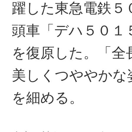
躍した東急電鉄５
頭車「デハ５０１
を復原した。「全
美しくつややかな
を細める。