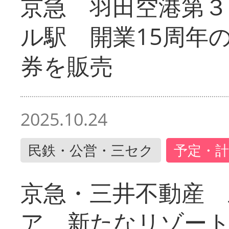
京急 羽田空港第３
ル駅 開業15周年
券を販売
2025.10.24
民鉄・公営・三セク
予定・計
京急・三井不動産 
ア 新たなリゾー