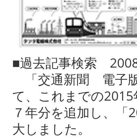
■過去記事検索 20
「交通新聞 電子版
て、これまでの201
７年分を追加し、「2
大しました