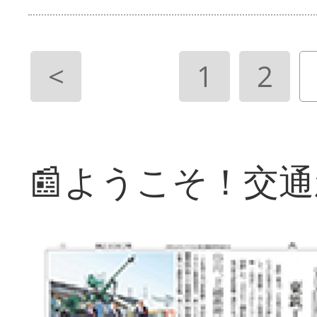
<
1
2
📰ようこそ！交