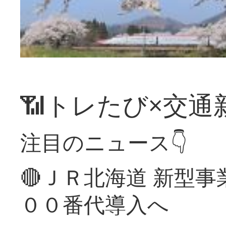
📶トレたび×交通
注目のニュース👇
🔴ＪＲ北海道 新型
００番代導入へ