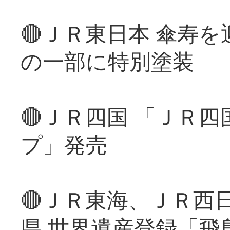
🔴ＪＲ東日本 傘寿
の一部に特別塗装
🔴ＪＲ四国 「ＪＲ
プ」発売
🔴ＪＲ東海、ＪＲ西
県 世界遺産登録「飛