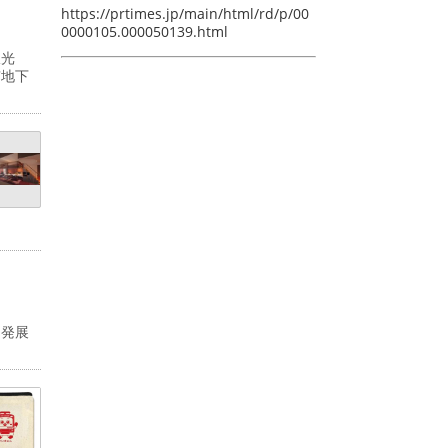
https://prtimes.jp/main/html/rd/p/00
0000105.000050139.html
双光
京地下
な発展