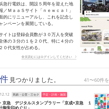
急行電鉄は、開設５周年を迎えた地
報／ＭａａＳサイト「ｎｅｗｃａｌ」
面的にリニューアルし、これを記念し
ャンペーンを展開している。
イトは登録会員数が３０万人を突破
全体の３分の１を２０代、特に４分の
２０代女性が占める。
全文読むにはログインしてください
7件
見つかりました。
41〜60件
12.12
民鉄・公営・三セク
予定・計画・施策
・京急 デジタルスタンプラリー「京成×京急 １
社御朱印めぐり」