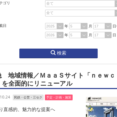
テゴリ
載日
年
月
日
年
月
日
検索
急 地域情報／ＭａａＳサイト「ｎｅｗｃ
」を全面的にリニューアル
10.24
民鉄・公営・三セク
予定・計画・施策
直感的、魅力的な提案へ