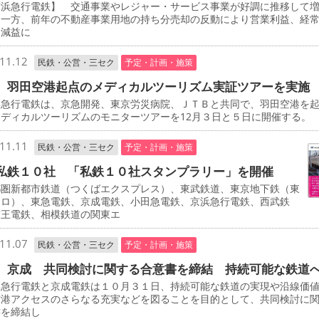
浜急行電鉄】 交通事業やレジャー・サービス事業が好調に推移して
た一方、前年の不動産事業用地の持ち分売却の反動により営業利益、経
に減益に
11.12
民鉄・公営・三セク
予定・計画・施策
 羽田空港起点のメディカルツーリズム実証ツアーを実施
急行電鉄は、京急開発、東京労災病院、ＪＴＢと共同で、羽田空港を
ディカルツーリズムのモニターツアーを12月３日と５日に開催する。
11.11
民鉄・公営・三セク
予定・計画・施策
私鉄１０社 「私鉄１０社スタンプラリー」を開催
圏新都市鉄道（つくばエクスプレス）、東武鉄道、東京地下鉄（東
トロ）、東急電鉄、京成電鉄、小田急電鉄、京浜急行電鉄、西武鉄
京王電鉄、相模鉄道の関東エ
11.07
民鉄・公営・三セク
予定・計画・施策
、京成 共同検討に関する合意書を締結 持続可能な鉄道
急行電鉄と京成電鉄は１０月３１日、持続可能な鉄道の実現や沿線価
空港アクセスのさらなる充実などを図ることを目的として、共同検討に
書を締結し