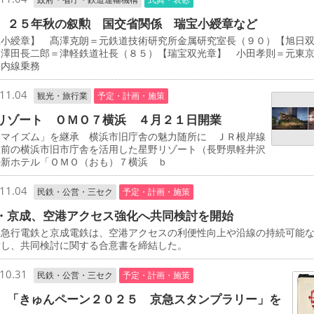
 ２５年秋の叙勲 国交省関係 瑞宝小綬章など
宝小綬章】 髙澤克朗＝元鉄道技術研究所金属研究室長（９０）【旭日
 澤田長二郎＝津軽鉄道社長（８５）【瑞宝双光章】 小田孝則＝元東
ノ内線乗務
11.04
観光・旅行業
予定・計画・施策
リゾート ＯＭＯ７横浜 ４月２１日開業
マイズム」を継承 横浜市旧庁舎の魅力随所に ＪＲ根岸線
駅前の横浜市旧市庁舎を活用した星野リゾート（長野県軽井沢
の新ホテル「ＯＭＯ（おも）７横浜 ｂ
11.04
民鉄・公営・三セク
予定・計画・施策
・京成、空港アクセス強化へ共同検討を開始
急行電鉄と京成電鉄は、空港アクセスの利便性向上や沿線の持続可能
指し、共同検討に関する合意書を締結した。
10.31
民鉄・公営・三セク
予定・計画・施策
 「きゅんペーン２０２５ 京急スタンプラリー」を