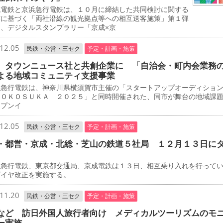
電鉄と京浜急行電鉄は、１０月に締結した共同検討に関する
書に基づく「両社沿線の観光拠点等への相互送客施策」第１弾
て、デジタルスタンプラリー「京成×京
12.05
民鉄・公営・三セク
予定・計画・施策
 タウンニュース社と共創企業に 「自治会・町内会業務
よる地域コミュニティ支援事業
急行電鉄は、神奈川県横須賀市主催の「スタートアップオーディショ
ＹＯＫＯＳＵＫＡ ２０２５」と同時開催された、同市が舞台の地域課
ープンイ
12.05
民鉄・公営・三セク
予定・計画・施策
・都営・京成・北総・芝山の鉄道５社局 １２月１３日に
急行電鉄、東京都交通局、京成電鉄は１３日、相互乗り入れを行って
ダイヤ改正を実施する。
11.20
民鉄・公営・三セク
予定・計画・施策
など 訪日外国人旅行者向け メディカルツーリズムのモ
ー実施