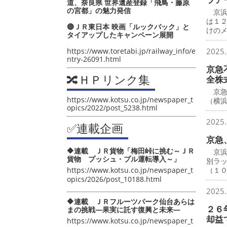
道、奈良県 世界遺産登録「飛鳥・藤原
の宮都」の魅力発信
京浜
は１
🔴ＪＲ東日本 映画「ルックバック」と
けの
タイアップしたキャンペーン展開
https://www.toretabi.jp/railway_info/e
2025.
ntry-26091.html
京急
🔀ＨＰリンク集
全株
京急
https://www.kotsu.co.jp/newspaper_t
（横
opics/2022/post_5238.html
2025.
✅連載企画
京急
🔶連載 ＪＲ貨物「梅田峠に挑む～ＪＲ
京浜
貨物 プッシュ・プル運転導入～」
別ラ
https://www.kotsu.co.jp/newspaper_t
（１
opics/2026/post_10188.html
2025.
🔶連載 ＪＲフルーツパーク仙台あらは
２６
まの挑戦―果実に託す復興と未来―
却益
https://www.kotsu.co.jp/newspaper_t