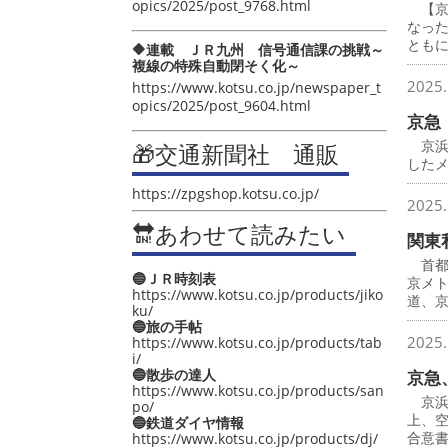
opics/2025/post_9768.html
【京
なっ
とも
🔶連載 ＪＲ九州 信号通信課の挑戦～
複線の特殊自動閉そく化～
2025.
https://www.kotsu.co.jp/newspaper_t
opics/2025/post_9604.html
京急
京浜
🎁交通新聞社 通販
したメ
https://zpgshop.kotsu.co.jp/
2025.
🔛あわせて読みたい
関東
首都
🔵ＪＲ時刻表
京メ
https://www.kotsu.co.jp/products/jiko
道、
ku/
🔵旅の手帖
2025.
https://www.kotsu.co.jp/products/tab
i/
🔵散歩の達人
京急
https://www.kotsu.co.jp/products/san
京浜
po/
上、
🔵鉄道ダイヤ情報
合意
https://www.kotsu.co.jp/products/dj/