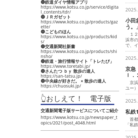
🔵鉄道ダイヤ情報アプリ
https://www.kotsu.co.jp/service/digita
2025.
l_contents/tdr/
🔵ＪＲガゼット
小田
https://www.kotsu.co.jp/products/gaz
う。
ette/
🔵こどものほん
１２
https://www.kotsu.co.jp/products/kid
浜市
s/
で、
🔵交通新聞社新書
https://www.kotsu.co.jp/products/shi
nsho/
2025.
🔵鉄道・旅行情報サイト「トレたび」
https://www.toretabi.jp/
京急
🔵さんたつ ｂｙ 散歩の達人
ｌ．
https://san-tatsu.jp/
🔵中央線が好きだ。 × 散歩の達人
京浜
https://chuosuki.jp/
ユー
👆おしえて！ 電子版
2025.
交通新聞電子版サービスについてご紹介
私鉄
https://www.kotsu.co.jp/newspaper_t
首都圏
opics/2021/post_4048.html
「私鉄
2025.