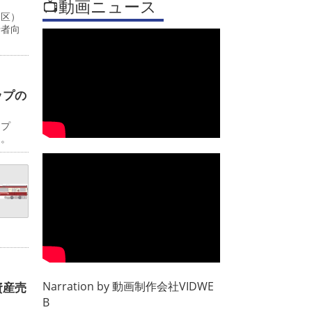
📺動画ニュース
川区）
行者向
ップの
ップ
日。
Narration by
動画制作会社VIDWE
資産売
B