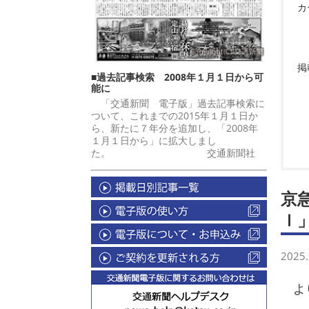
カ
掲
■過去記事検索 2008年１月１日から可
能に
「交通新聞 電子版」過去記事検索に
ついて、これまでの2015年１月１日か
ら、新たに７年分を追加し、「2008年
１月１日から」に拡大しまし
た。 交通新聞社
京
ｌ
2025.
より