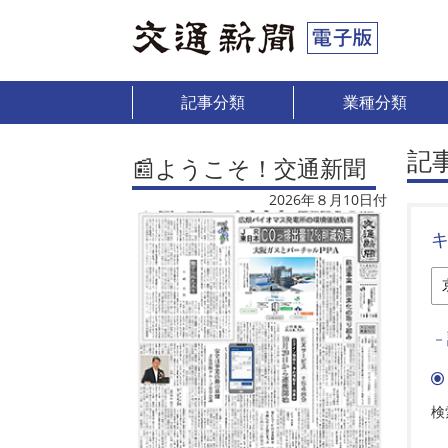
記事分類
業種分類
記
📰ようこそ！交通新聞
2026年８月10日付
－
検