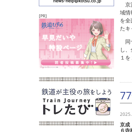
京浜
域情
[PR]
を全
たキ
同サ
し、
１を
7
2025.
京成
６寺