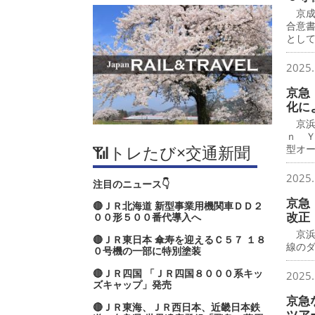
京成
合意
とし
2025.
京急
化に
京浜
ｎ 
📶トレたび×交通新聞
型オ
2025.
注目のニュース👇
京急
🔴ＪＲ北海道 新型事業用機関車ＤＤ２
改正
００形５００番代導入へ
京浜
🔴ＪＲ東日本 傘寿を迎えるＣ５７ １８
線の
０号機の一部に特別塗装
🔴ＪＲ四国 「ＪＲ四国８０００系キッ
2025.
ズキャップ」発売
京急
🔴ＪＲ東海、ＪＲ西日本、近畿日本鉄
ツア