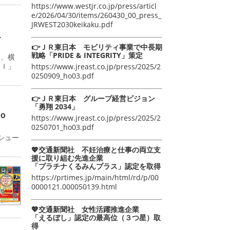
https://www.westjr.co.jp/press/articl
e/2026/04/30/items/260430_00_press_
JRWEST2030keikaku.pdf
こ
👉ＪＲ東日本 モビリティ事業で中長期
戦略「PRIDE & INTEGRITY」策定
日、横
ＡＩ」
https://www.jreast.co.jp/press/2025/2
0250909_ho03.pdf
👉ＪＲ東日本 グループ経営ビジョン
「勇翔 2034」
ｏ
https://www.jreast.co.jp/press/2025/2
0250701_ho03.pdf
シュー
💖交通新聞社 不妊治療と仕事の両立支
援に取り組む先進企業
「プラチナくるみんプラス」認定を取得
https://prtimes.jp/main/html/rd/p/00
0000121.000050139.html
💖交通新聞社 女性活躍推進企業
「えるぼし」認定の最高位（３つ星）取
得