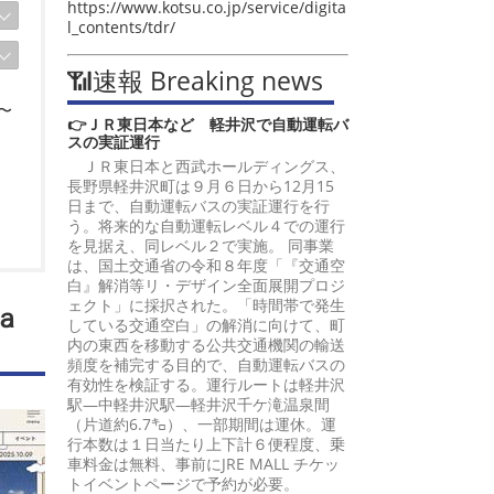
https://www.kotsu.co.jp/service/digita
l_contents/tdr/
📶速報 Breaking news
〜
👉ＪＲ東日本など 軽井沢で自動運転バ
スの実証運行
ＪＲ東日本と西武ホールディングス、
長野県軽井沢町は９月６日から12月15
日まで、自動運転バスの実証運行を行
う。将来的な自動運転レベル４での運行
を見据え、同レベル２で実施。 同事業
は、国土交通省の令和８年度「『交通空
白』解消等リ・デザイン全面展開プロジ
ェクト」に採択された。「時間帯で発生
ａ
している交通空白」の解消に向けて、町
内の東西を移動する公共交通機関の輸送
頻度を補完する目的で、自動運転バスの
有効性を検証する。運行ルートは軽井沢
駅―中軽井沢駅―軽井沢千ケ滝温泉間
（片道約6.7㌔）、一部期間は運休。運
行本数は１日当たり上下計６便程度、乗
車料金は無料、事前にJRE MALL チケッ
トイベントページで予約が必要。