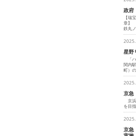
政府
【瑞
章】
鉄丸
2025.
星野
「ハ
関内
町）
2025.
京急
京浜
を目
2025.
京急
実施