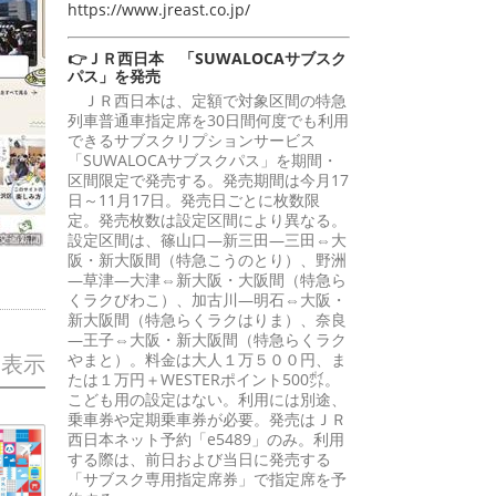
https://www.jreast.co.jp/
👉ＪＲ西日本 「SUWALOCAサブスク
パス」を発売
ＪＲ西日本は、定額で対象区間の特急
列車普通車指定席を30日間何度でも利用
できるサブスクリプションサービス
「SUWALOCAサブスクパス」を期間・
区間限定で発売する。発売期間は今月17
日～11月17日。発売日ごとに枚数限
定。発売枚数は設定区間により異なる。
設定区間は、篠山口―新三田―三田⇔大
阪・新大阪間（特急こうのとり）、野洲
―草津―大津⇔新大阪・大阪間（特急ら
くラクびわこ）、加古川―明石⇔大阪・
新大阪間（特急らくラクはりま）、奈良
―王子⇔大阪・新大阪間（特急らくラク
やまと）。料金は大人１万５００円、ま
を表示
たは１万円＋WESTERポイント500㌽。
こども用の設定はない。利用には別途、
乗車券や定期乗車券が必要。発売はＪＲ
西日本ネット予約「e5489」のみ。利用
する際は、前日および当日に発売する
「サブスク専用指定席券」で指定席を予