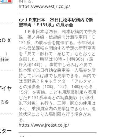
約する。
https://www.westjr.co.jp/
👉ＪＲ東日本 29日に松本駅構内で新
型車両「Ｅ131系」の展示会
ＪＲ東日本は29日、松本駅構内で中央
線・篠ノ井線・信越線向け新型車両「Ｅ
のＤＸ
131系」の展示会を開催する。今年秋頃
から営業運転を開始する予定の新型車両
を「見て・触れて・感じて」もらおうと
ン ｉ
企画した。時間は10時～14時30分（最
題解決
終入場14時）。事前申し込みは不要で、
松本駅で当日有効な乗車券・入場券を所
持していれば誰でも見学できる。車内で
は長野県ＰＲキャラクター「アルクマ」
との撮影会（10時、12時、14時から各
ダイヤ
15分）を実施。こども用駅長制服を着用
したＥ131系車両との写真撮影（小学生
いる各
以下対象）も行う。三脚・脚立の使用は
不可、乗務員室内の見学はできない。混
雑状況により入場制限を行う場合があ
る。
https://www.jreast.co.jp/
ニター