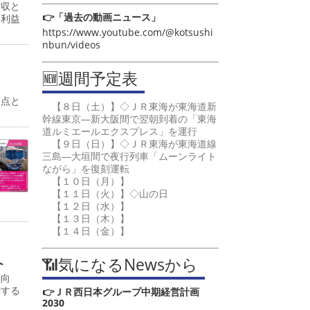
増収と
👉「過去の動画ニュース」
常利益
https://www.youtube.com/@kotsushi
nbun/videos
🆕週間予定表
起点と
【８日（土）】◇ＪＲ東海が東海道新
幹線東京―新大阪間で翌朝到着の「東海
道ルミエールエクスプレス」を運行
【９日（日）】◇ＪＲ東海が東海道線
三島―大垣間で夜行列車「ムーンライト
ながら」を復刻運転
【１０日（月）】
【１１日（火）】◇山の日
【１２日（水）】
【１３日（木）】
【１４日（金）】
📶気になるNewsから
へ
値向
関する
👉ＪＲ西日本グループ中期経営計画
2030