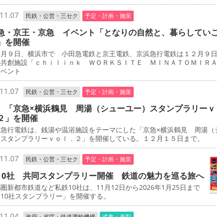
11.07
民鉄・公営・三セク
予定・計画・施策
急・京王・京急 イベント「となりの自然と、暮らしてい
」を開催
月９日、横浜市で 小田急電鉄と京王電鉄、京浜急行電鉄は１２月９
の共創施設「ｃｈｉｌｉｎｋ ＷＯＲＫＳＩＴＥ ＭＩＮＡＴＯＭＩＲ
イベント
11.07
民鉄・公営・三セク
予定・計画・施策
 「京急×横浜鶴見 周湯（シューユー）スタンプラリーｖ
２」を開催
急行電鉄は、銭湯や温浴施設をテーマにした「京急×横浜鶴見 周湯（
）スタンプラリーｖｏｌ．２」を開催している。１２月１５日まで。
11.07
民鉄・公営・三セク
予定・計画・施策
10社 共同スタンプラリー開催 鉄道の魅力を巡る旅へ
新都市鉄道など私鉄10社は、11月12日から2026年1月25日まで
10社スタンプラリー」を開催する。
11.04
政府・省庁・鉄道運輸機構
式典・表彰