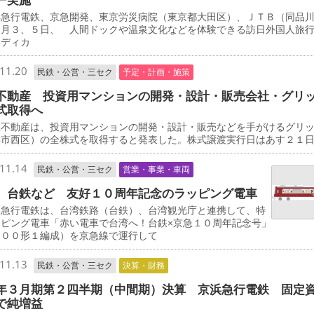
急行電鉄、京急開発、東京労災病院（東京都大田区）、ＪＴＢ（同品
２月３、５日、 人間ドックや温泉文化などを体験できる訪日外国人旅
メディカ
11.20
民鉄・公営・三セク
予定・計画・施策
不動産 投資用マンションの開発・設計・販売会社・グリ
式取得へ
不動産は、投資用マンションの開発・設計・販売などを手がけるグリ
浜市西区）の全株式を取得すると発表した。株式譲渡実行日はあす２１
11.14
民鉄・公営・三セク
営業・事業・車両
、台鉄など 友好１０周年記念のラッピング電車
急行電鉄は、台湾鉄路（台鉄）、台湾観光庁と連携して、特
ッピング電車「赤い電車で台湾へ！台鉄×京急１０周年記念号」
０００形１編成）を京急線で運行して
11.13
民鉄・公営・三セク
決算・財務
年３月期第２四半期（中間期）決算 京浜急行電鉄 固定
で純増益