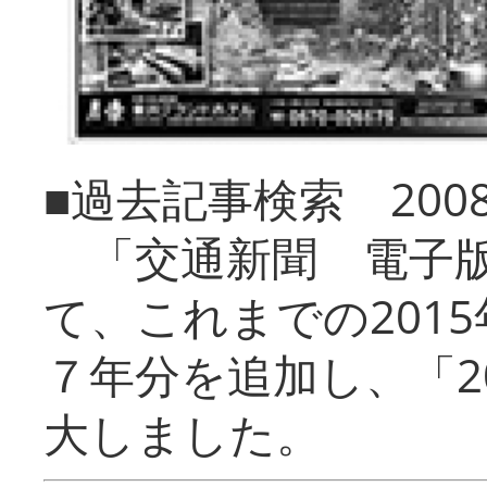
■過去記事検索 20
「交通新聞 電子版
て、これまでの201
７年分を追加し、「2
大しました