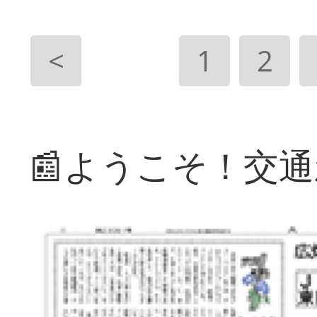
<
1
2
📰ようこそ！交