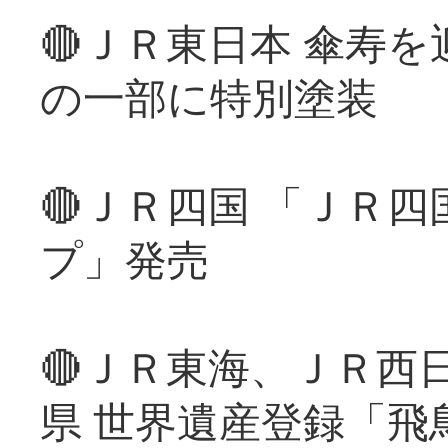
🔴ＪＲ東日本 傘寿
の一部に特別塗装
🔴ＪＲ四国 「ＪＲ
プ」発売
🔴ＪＲ東海、ＪＲ西
県 世界遺産登録「飛