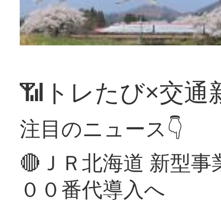
📶トレたび×交通
注目のニュース👇
🔴ＪＲ北海道 新型
００番代導入へ