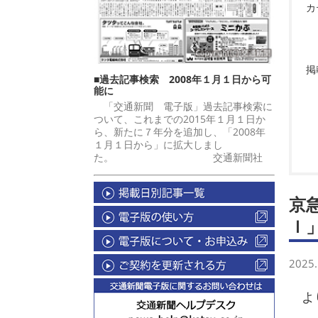
カ
掲
■過去記事検索 2008年１月１日から可
能に
「交通新聞 電子版」過去記事検索に
ついて、これまでの2015年１月１日か
ら、新たに７年分を追加し、「2008年
１月１日から」に拡大しまし
た。 交通新聞社
京
ｌ
2025.
より