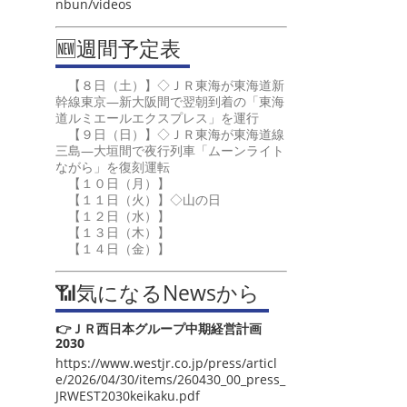
nbun/videos
🆕週間予定表
【８日（土）】◇ＪＲ東海が東海道新
幹線東京―新大阪間で翌朝到着の「東海
道ルミエールエクスプレス」を運行
【９日（日）】◇ＪＲ東海が東海道線
三島―大垣間で夜行列車「ムーンライト
ながら」を復刻運転
【１０日（月）】
【１１日（火）】◇山の日
【１２日（水）】
【１３日（木）】
【１４日（金）】
📶気になるNewsから
👉ＪＲ西日本グループ中期経営計画
2030
https://www.westjr.co.jp/press/articl
e/2026/04/30/items/260430_00_press_
JRWEST2030keikaku.pdf