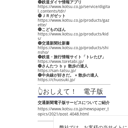
🔵鉄道ダイヤ情報アプリ
https://www.kotsu.co.jp/service/digita
l_contents/tdr/
🔵ＪＲガゼット
https://www.kotsu.co.jp/products/gaz
ette/
🔵こどものほん
https://www.kotsu.co.jp/products/kid
s/
🔵交通新聞社新書
https://www.kotsu.co.jp/products/shi
nsho/
🔵鉄道・旅行情報サイト「トレたび」
https://www.toretabi.jp/
🔵さんたつ ｂｙ 散歩の達人
https://san-tatsu.jp/
🔵中央線が好きだ。 × 散歩の達人
https://chuosuki.jp/
👆おしえて！ 電子版
交通新聞電子版サービスについてご紹介
https://www.kotsu.co.jp/newspaper_t
opics/2021/post_4048.html
弊社では、お客様の当サイトに