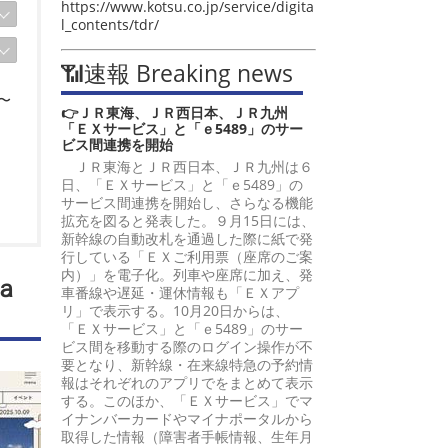
https://www.kotsu.co.jp/service/digita
l_contents/tdr/
📶速報 Breaking news
〜
👉ＪＲ東海、ＪＲ西日本、ＪＲ九州
「ＥＸサービス」と「ｅ5489」のサー
ビス間連携を開始
ＪＲ東海とＪＲ西日本、ＪＲ九州は６
日、「ＥＸサービス」と「ｅ5489」の
サービス間連携を開始し、さらなる機能
拡充を図ると発表した。９月15日には、
新幹線の自動改札を通過した際に紙で発
行している「ＥＸご利用票（座席のご案
内）」を電子化。列車や座席に加え、発
ａ
車番線や遅延・運休情報も「ＥＸアプ
リ」で表示する。10月20日からは、
「ＥＸサービス」と「ｅ5489」のサー
ビス間を移動する際のログイン操作が不
要となり、新幹線・在来線特急の予約情
報はそれぞれのアプリでをまとめて表示
する。このほか、「ＥＸサービス」でマ
イナンバーカードやマイナポータルから
取得した情報（障害者手帳情報、生年月