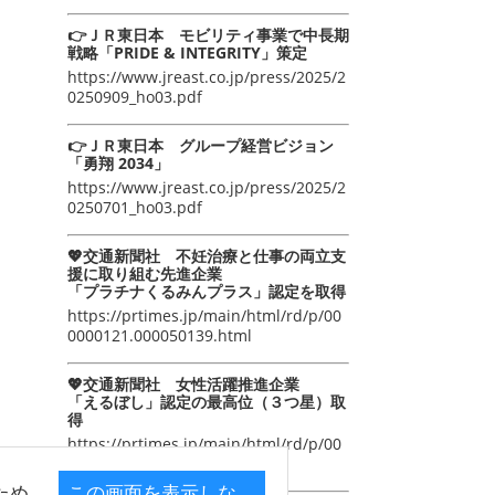
👉ＪＲ東日本 モビリティ事業で中長期
戦略「PRIDE & INTEGRITY」策定
https://www.jreast.co.jp/press/2025/2
0250909_ho03.pdf
👉ＪＲ東日本 グループ経営ビジョン
「勇翔 2034」
https://www.jreast.co.jp/press/2025/2
0250701_ho03.pdf
💖交通新聞社 不妊治療と仕事の両立支
援に取り組む先進企業
「プラチナくるみんプラス」認定を取得
https://prtimes.jp/main/html/rd/p/00
0000121.000050139.html
💖交通新聞社 女性活躍推進企業
「えるぼし」認定の最高位（３つ星）取
得
https://prtimes.jp/main/html/rd/p/00
0000105.000050139.html
ため
この画面を表示しな