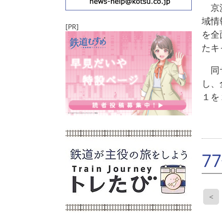
京浜
域情
[PR]
を全
たキ
同サ
し、
１を
7
<