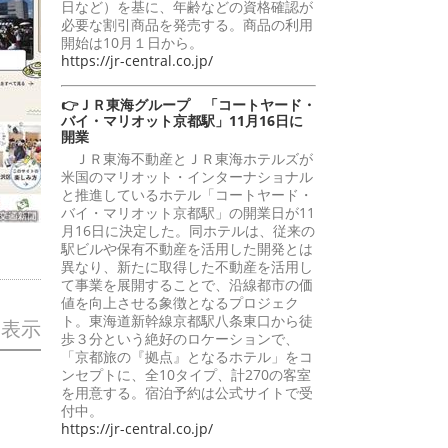
日など）を基に、年齢などの資格確認が
必要な割引商品を発売する。商品の利用
開始は10月１日から。
https://jr-central.co.jp/
👉ＪＲ東海グループ 「コートヤード・
バイ・マリオット京都駅」11月16日に
開業
ＪＲ東海不動産とＪＲ東海ホテルズが
米国のマリオット・インターナショナル
と推進しているホテル「コートヤード・
バイ・マリオット京都駅」の開業日が11
月16日に決定した。同ホテルは、従来の
駅ビルや保有不動産を活用した開発とは
異なり、新たに取得した不動産を活用し
て事業を展開することで、沿線都市の価
値を向上させる象徴となるプロジェク
ト。東海道新幹線京都駅八条東口から徒
を表示
歩３分という絶好のロケーションで、
「京都旅の『拠点』となるホテル」をコ
ンセプトに、全10タイプ、計270の客室
を用意する。宿泊予約は公式サイトで受
付中。
https://jr-central.co.jp/