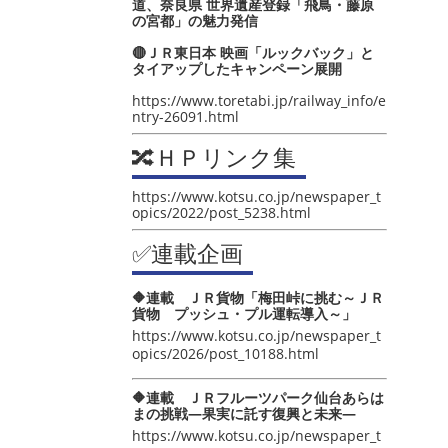
道、奈良県 世界遺産登録「飛鳥・藤原
の宮都」の魅力発信
🔴ＪＲ東日本 映画「ルックバック」と
タイアップしたキャンペーン展開
https://www.toretabi.jp/railway_info/e
ntry-26091.html
🔀ＨＰリンク集
https://www.kotsu.co.jp/newspaper_t
opics/2022/post_5238.html
✅連載企画
🔶連載 ＪＲ貨物「梅田峠に挑む～ＪＲ
貨物 プッシュ・プル運転導入～」
https://www.kotsu.co.jp/newspaper_t
opics/2026/post_10188.html
🔶連載 ＪＲフルーツパーク仙台あらは
まの挑戦―果実に託す復興と未来―
https://www.kotsu.co.jp/newspaper_t