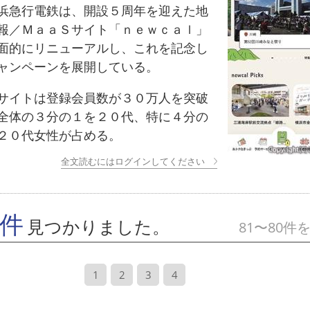
急行電鉄は、開設５周年を迎えた地
報／ＭａａＳサイト「ｎｅｗｃａｌ」
面的にリニューアルし、これを記念し
ャンペーンを展開している。
イトは登録会員数が３０万人を突破
全体の３分の１を２０代、特に４分の
２０代女性が占める。
全文読むにはログインしてください
7件
見つかりました。
81〜80件
1
2
3
4