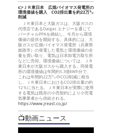
👉ＪＲ東日本 広畑バイオマス発電所の
環境価値を購入 CO2排出量を約22万㌧
削減
ＪＲ東日本と大阪ガスは、大阪ガスの
代理店であるDaigas エナジーを通じて
バーチャルPPAを締結し、今月から環境
価値の提供を開始する。具体的には、大
阪ガスが広畑バイオマス発電所（兵庫県
姫路市）の発電した電気と環境価値の全
量を買い取り、電気は日本卸電力取引所
などに売却。環境価値については、ＪＲ
東日本が大阪ガスから購入する。同発電
所の環境価値は年間約5.3億kWh分で、
これは年間約22万㌧のCO2削減に相当
し、ＪＲ東日本におけるCO2排出量の約
12％に当たる。ＪＲ東日本が実際に使用
する電気は既存の小売契約により小売電
気事業者から供給される。
https://www.jreast.co.jp/
📺動画ニュース