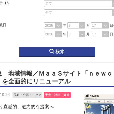
テゴリ
載日
年
月
日
年
月
日
検索
急 地域情報／ＭａａＳサイト「ｎｅｗｃ
」を全面的にリニューアル
10.24
民鉄・公営・三セク
予定・計画・施策
直感的、魅力的な提案へ