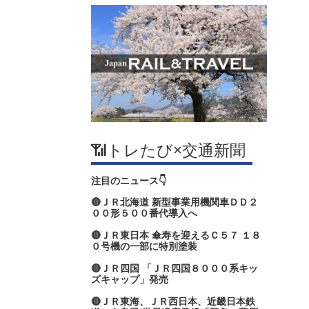
📶トレたび×交通新聞
注目のニュース👇
🔴ＪＲ北海道 新型事業用機関車ＤＤ２
００形５００番代導入へ
🔴ＪＲ東日本 傘寿を迎えるＣ５７ １８
０号機の一部に特別塗装
🔴ＪＲ四国 「ＪＲ四国８０００系キッ
ズキャップ」発売
🔴ＪＲ東海、ＪＲ西日本、近畿日本鉄