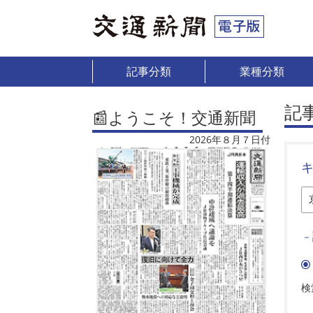
記事分類
業種分類
記
📰ようこそ！交通新聞
2026年８月７日付
－
検