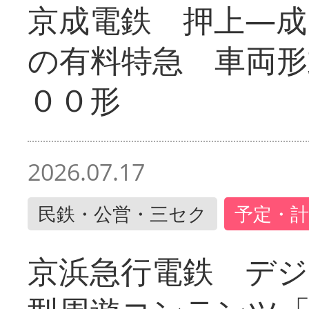
京成電鉄 押上―成
の有料特急 車両形
００形
2026.07.17
民鉄・公営・三セク
予定・計
京浜急行電鉄 デジ