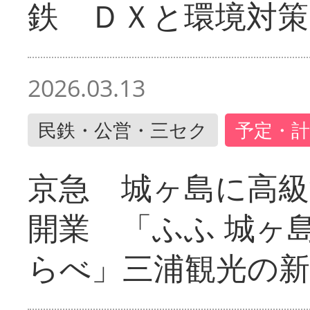
鉄 ＤＸと環境対策
2026.03.13
民鉄・公営・三セク
予定・計
京急 城ヶ島に高級
開業 「ふふ 城ヶ島
らべ」三浦観光の新