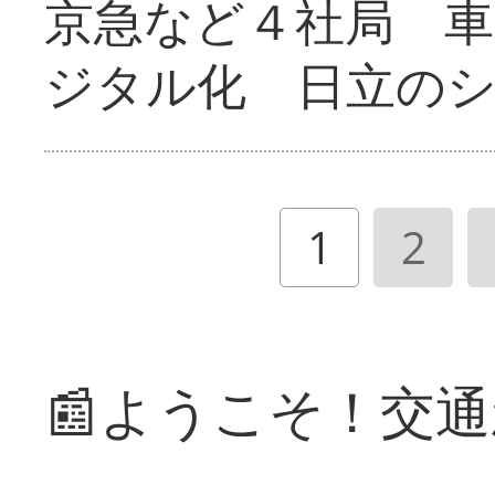
京急など４社局 
ジタル化 日立の
1
2
📰ようこそ！交