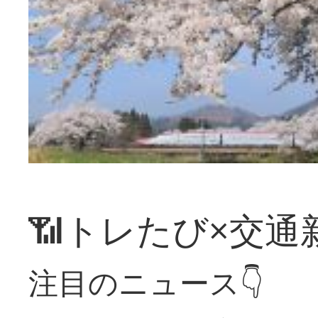
📶トレたび×交通
注目のニュース👇