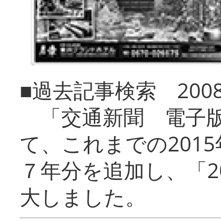
■過去記事検索 20
「交通新聞 電子版
て、これまでの201
７年分を追加し、「2
大しました