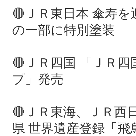
🔴ＪＲ東日本 傘寿
の一部に特別塗装
🔴ＪＲ四国 「ＪＲ
プ」発売
🔴ＪＲ東海、ＪＲ西
県 世界遺産登録「飛