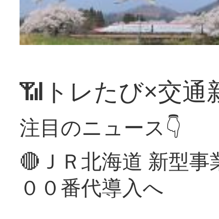
📶トレたび×交通
注目のニュース👇
🔴ＪＲ北海道 新型
００番代導入へ