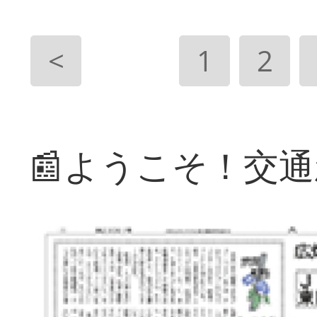
<
1
2
📰ようこそ！交