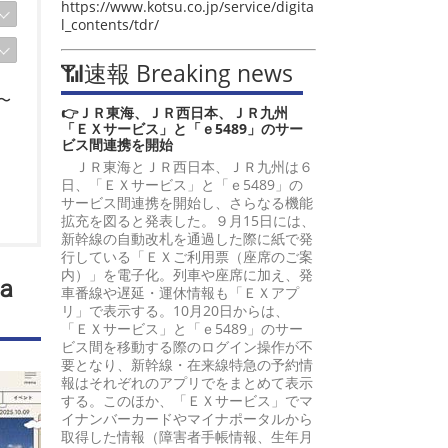
https://www.kotsu.co.jp/service/digita
l_contents/tdr/
📶速報 Breaking news
〜
👉ＪＲ東海、ＪＲ西日本、ＪＲ九州
「ＥＸサービス」と「ｅ5489」のサー
ビス間連携を開始
ＪＲ東海とＪＲ西日本、ＪＲ九州は６
日、「ＥＸサービス」と「ｅ5489」の
サービス間連携を開始し、さらなる機能
拡充を図ると発表した。９月15日には、
新幹線の自動改札を通過した際に紙で発
行している「ＥＸご利用票（座席のご案
内）」を電子化。列車や座席に加え、発
ａ
車番線や遅延・運休情報も「ＥＸアプ
リ」で表示する。10月20日からは、
「ＥＸサービス」と「ｅ5489」のサー
ビス間を移動する際のログイン操作が不
要となり、新幹線・在来線特急の予約情
報はそれぞれのアプリでをまとめて表示
する。このほか、「ＥＸサービス」でマ
イナンバーカードやマイナポータルから
取得した情報（障害者手帳情報、生年月