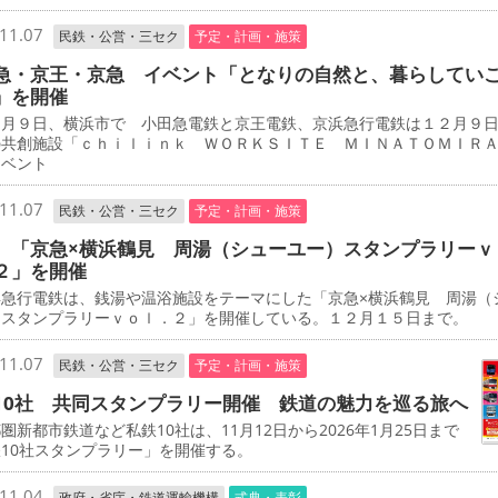
11.07
民鉄・公営・三セク
予定・計画・施策
急・京王・京急 イベント「となりの自然と、暮らしてい
」を開催
月９日、横浜市で 小田急電鉄と京王電鉄、京浜急行電鉄は１２月９
の共創施設「ｃｈｉｌｉｎｋ ＷＯＲＫＳＩＴＥ ＭＩＮＡＴＯＭＩＲ
イベント
11.07
民鉄・公営・三セク
予定・計画・施策
 「京急×横浜鶴見 周湯（シューユー）スタンプラリーｖ
２」を開催
急行電鉄は、銭湯や温浴施設をテーマにした「京急×横浜鶴見 周湯（
）スタンプラリーｖｏｌ．２」を開催している。１２月１５日まで。
11.07
民鉄・公営・三セク
予定・計画・施策
10社 共同スタンプラリー開催 鉄道の魅力を巡る旅へ
新都市鉄道など私鉄10社は、11月12日から2026年1月25日まで
10社スタンプラリー」を開催する。
11.04
政府・省庁・鉄道運輸機構
式典・表彰