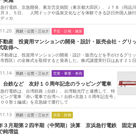
急行電鉄、京急開発、東京労災病院（東京都大田区）、ＪＴＢ（同品
２月３、５日、 人間ドックや温泉文化などを体験できる訪日外国人旅
メディカ
11.20
民鉄・公営・三セク
予定・計画・施策
不動産 投資用マンションの開発・設計・販売会社・グリ
式取得へ
不動産は、投資用マンションの開発・設計・販売などを手がけるグリ
浜市西区）の全株式を取得すると発表した。株式譲渡実行日はあす２１
11.14
民鉄・公営・三セク
営業・事業・車両
、台鉄など 友好１０周年記念のラッピング電車
急行電鉄は、台湾鉄路（台鉄）、台湾観光庁と連携して、特
ッピング電車「赤い電車で台湾へ！台鉄×京急１０周年記念号」
０００形１編成）を京急線で運行して
11.13
民鉄・公営・三セク
決算・財務
年３月期第２四半期（中間期）決算 京浜急行電鉄 固定
で純増益