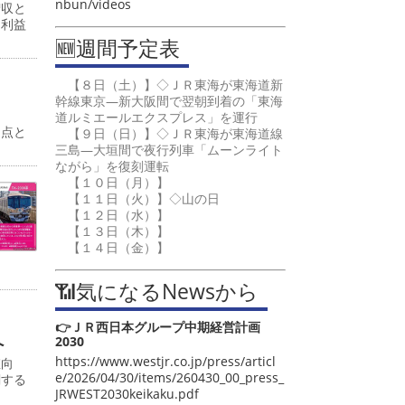
nbun/videos
増収と
常利益
🆕週間予定表
【８日（土）】◇ＪＲ東海が東海道新
幹線東京―新大阪間で翌朝到着の「東海
道ルミエールエクスプレス」を運行
起点と
【９日（日）】◇ＪＲ東海が東海道線
三島―大垣間で夜行列車「ムーンライト
ながら」を復刻運転
【１０日（月）】
【１１日（火）】◇山の日
【１２日（水）】
【１３日（木）】
【１４日（金）】
📶気になるNewsから
👉ＪＲ西日本グループ中期経営計画
へ
2030
https://www.westjr.co.jp/press/articl
値向
e/2026/04/30/items/260430_00_press_
関する
JRWEST2030keikaku.pdf