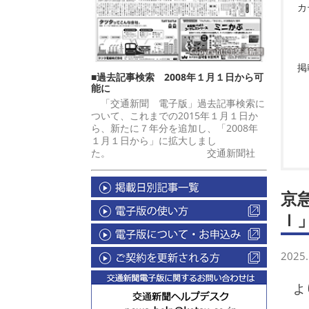
カ
掲
■過去記事検索 2008年１月１日から可
能に
「交通新聞 電子版」過去記事検索に
ついて、これまでの2015年１月１日か
ら、新たに７年分を追加し、「2008年
１月１日から」に拡大しまし
た。 交通新聞社
京
ｌ
2025.
より