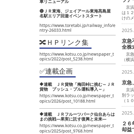
車リニューアル
京浜
🔴ＪＲ東海、ジェイアール東海髙島屋
は１
名駅エリア回遊イベントスタート
けの
https://www.toretabi.jp/railway_info/e
ntry-26033.html
2025.
🔀ＨＰリンク集
京急
全株
https://www.kotsu.co.jp/newspaper_t
京急
opics/2022/post_5238.html
（横
✅連載企画
2025.
京急
🔶連載 ＪＲ貨物「梅田峠に挑む～ＪＲ
貨物 プッシュ・プル運転導入～」
京浜
別ラ
https://www.kotsu.co.jp/newspaper_t
（１
opics/2026/post_10188.html
2025.
🔶連載 ＪＲフルーツパーク仙台あらは
まの挑戦―果実に託す復興と未来―
２６
https://www.kotsu.co.jp/newspaper_t
却益
opics/2025/post_9768.html