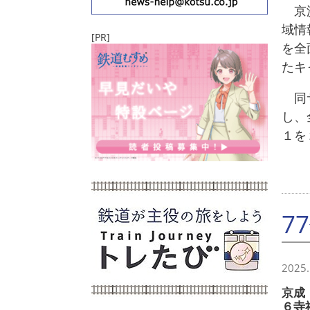
京浜
域情
[PR]
を全
たキ
同サ
し、
１を
7
2025.
京成
６寺