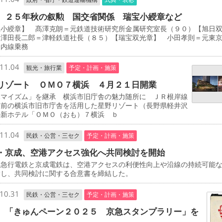
 ２５年秋の叙勲 国交省関係 瑞宝小綬章など
宝小綬章】 髙澤克朗＝元鉄道技術研究所金属研究室長（９０）【旭日
 澤田長二郎＝津軽鉄道社長（８５）【瑞宝双光章】 小田孝則＝元東
ノ内線乗務
11.04
観光・旅行業
予定・計画・施策
リゾート ＯＭＯ７横浜 ４月２１日開業
マイズム」を継承 横浜市旧庁舎の魅力随所に ＪＲ根岸線
駅前の横浜市旧市庁舎を活用した星野リゾート（長野県軽井沢
の新ホテル「ＯＭＯ（おも）７横浜 ｂ
11.04
民鉄・公営・三セク
予定・計画・施策
・京成、空港アクセス強化へ共同検討を開始
急行電鉄と京成電鉄は、空港アクセスの利便性向上や沿線の持続可能
指し、共同検討に関する合意書を締結した。
10.31
民鉄・公営・三セク
予定・計画・施策
 「きゅんペーン２０２５ 京急スタンプラリー」を