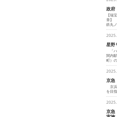
政府
【瑞
章】
鉄丸
2025.
星野
「ハ
関内
町）
2025.
京急
京浜
を目
2025.
京急
実施