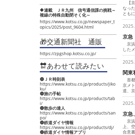
【京
なっ
🔶連載 ＪＲ九州 信号通信課の挑戦～
とも
複線の特殊自動閉そく化～
https://www.kotsu.co.jp/newspaper_t
2025.
opics/2025/post_9604.html
京急
🎁交通新聞社 通販
京浜
したメ
https://zpgshop.kotsu.co.jp/
2025.
🔛あわせて読みたい
関東
🔵ＪＲ時刻表
首都
https://www.kotsu.co.jp/products/jiko
京メ
ku/
道、
🔵旅の手帖
https://www.kotsu.co.jp/products/tab
2025.
i/
🔵散歩の達人
https://www.kotsu.co.jp/products/san
京急
po/
京浜
🔵鉄道ダイヤ情報
上、
https://www.kotsu.co.jp/products/dj/
合意
🔵鉄道ダイヤ情報アプリ