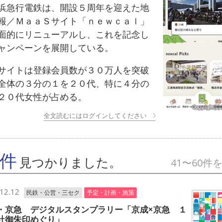
急行電鉄は、開設５周年を迎えた地
報／ＭａａＳサイト「ｎｅｗｃａｌ」
面的にリニューアルし、これを記念し
ャンペーンを展開している。
イトは登録会員数が３０万人を突破
全体の３分の１を２０代、特に４分の
２０代女性が占める。
全文読むにはログインしてください
7件
見つかりました。
41〜60件
12.12
民鉄・公営・三セク
予定・計画・施策
・京急 デジタルスタンプラリー「京成×京急 １
社御朱印めぐり」