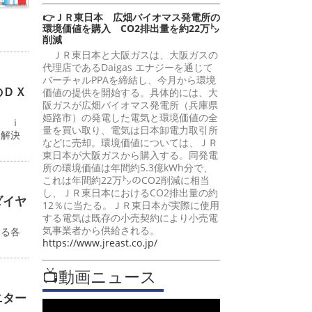
👉ＪＲ東日本 広畑バイオマス発電所の
環境価値を購入 CO2排出量を約22万㌧
削減
ＪＲ東日本と大阪ガスは、大阪ガスの
代理店であるDaigas エナジーを通じて
バーチャルPPAを締結し、今月から環境
のＤＸ
価値の提供を開始する。具体的には、大
阪ガスが広畑バイオマス発電所（兵庫県
姫路市）の発電した電気と環境価値の全
ン ｉ
量を買い取り、電気は日本卸電力取引所
題解決
などに売却。環境価値については、ＪＲ
東日本が大阪ガスから購入する。同発電
所の環境価値は年間約5.3億kWh分で、
これは年間約22万㌧のCO2削減に相当
し、ＪＲ東日本におけるCO2排出量の約
ダイヤ
12％に当たる。ＪＲ東日本が実際に使用
する電気は既存の小売契約により小売電
気事業者から供給される。
いる各
https://www.jreast.co.jp/
📺動画ニュース
ニター