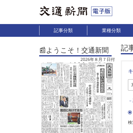
記事分類
業種分類
記
📰ようこそ！交通新聞
2026年８月７日付
－
検