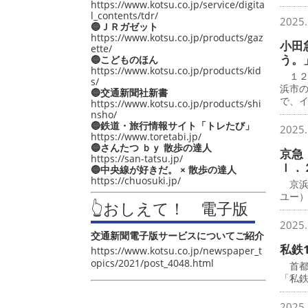
https://www.kotsu.co.jp/service/digita
l_contents/tdr/
2025.
🔵ＪＲガゼット
https://www.kotsu.co.jp/products/gaz
小田
ette/
う。
🔵こどものほん
https://www.kotsu.co.jp/products/kid
１２
s/
浜市
🔵交通新聞社新書
で、
https://www.kotsu.co.jp/products/shi
nsho/
🔵鉄道・旅行情報サイト「トレたび」
2025.
https://www.toretabi.jp/
🔵さんたつ ｂｙ 散歩の達人
京急
https://san-tatsu.jp/
ｌ．
🔵中央線が好きだ。 × 散歩の達人
https://chuosuki.jp/
京浜
ユー
👆おしえて！ 電子版
2025.
交通新聞電子版サービスについてご紹介
私鉄
https://www.kotsu.co.jp/newspaper_t
opics/2021/post_4048.html
首都圏
「私鉄
2025.