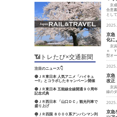
京成
合意
とし
2025.
京急
化に
京浜
ｎ 
📶トレたび×交通新聞
型オ
2025.
注目のニュース👇
京急
🔴ＪＲ東日本 人気アニメ「ハイキュ
改正
ー‼」とコラボしたキャンペーン開催
京浜
🔴ＪＲ東日本 五能線全線開通９０周年
線の
記念式典
🔴ＪＲ西日本 「山口ＤＣ」観光列車で
2025.
盛り上げ
京急
🔴ＪＲ四国 ８０００系アンパンマン列
ツア