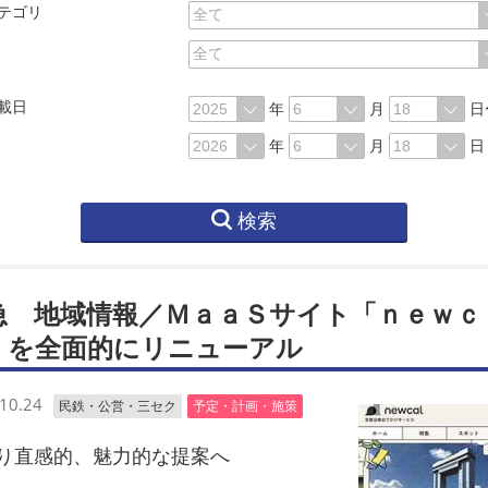
テゴリ
載日
年
月
日
年
月
日
検索
急 地域情報／ＭａａＳサイト「ｎｅｗｃ
」を全面的にリニューアル
10.24
民鉄・公営・三セク
予定・計画・施策
直感的、魅力的な提案へ