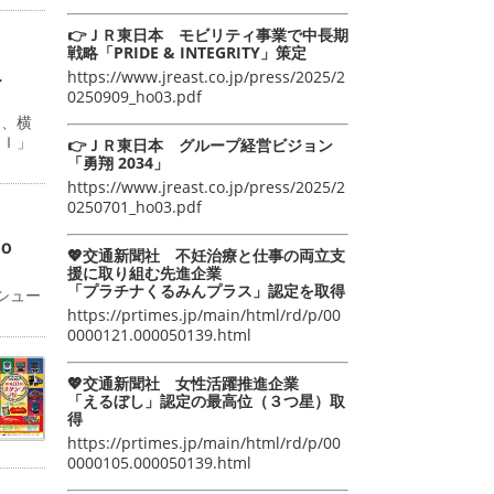
👉ＪＲ東日本 モビリティ事業で中長期
戦略「PRIDE & INTEGRITY」策定
こ
https://www.jreast.co.jp/press/2025/2
0250909_ho03.pdf
日、横
ＡＩ」
👉ＪＲ東日本 グループ経営ビジョン
「勇翔 2034」
https://www.jreast.co.jp/press/2025/2
0250701_ho03.pdf
ｏ
💖交通新聞社 不妊治療と仕事の両立支
援に取り組む先進企業
「プラチナくるみんプラス」認定を取得
シュー
https://prtimes.jp/main/html/rd/p/00
0000121.000050139.html
💖交通新聞社 女性活躍推進企業
「えるぼし」認定の最高位（３つ星）取
得
https://prtimes.jp/main/html/rd/p/00
0000105.000050139.html