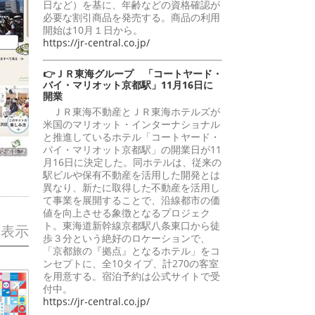
日など）を基に、年齢などの資格確認が
必要な割引商品を発売する。商品の利用
開始は10月１日から。
https://jr-central.co.jp/
👉ＪＲ東海グループ 「コートヤード・
バイ・マリオット京都駅」11月16日に
開業
ＪＲ東海不動産とＪＲ東海ホテルズが
米国のマリオット・インターナショナル
と推進しているホテル「コートヤード・
バイ・マリオット京都駅」の開業日が11
月16日に決定した。同ホテルは、従来の
駅ビルや保有不動産を活用した開発とは
異なり、新たに取得した不動産を活用し
て事業を展開することで、沿線都市の価
値を向上させる象徴となるプロジェク
ト。東海道新幹線京都駅八条東口から徒
を表示
歩３分という絶好のロケーションで、
「京都旅の『拠点』となるホテル」をコ
ンセプトに、全10タイプ、計270の客室
を用意する。宿泊予約は公式サイトで受
付中。
https://jr-central.co.jp/