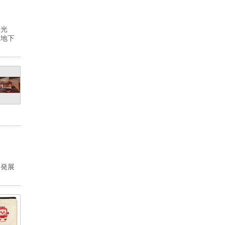
双光
京地下
な発展