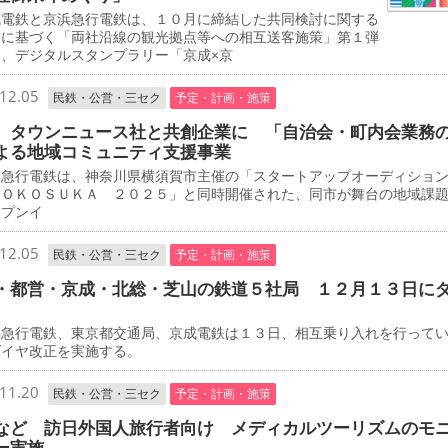
電鉄と京浜急行電鉄は、１０月に締結した共同検討に関する
書に基づく「両社沿線の観光拠点等への相互送客施策」第１弾
て、デジタルスタンプラリー「京成×京
12.05
民鉄・公営・三セク
予定・計画・施策
 タウンニュース社と共創企業に 「自治会・町内会業務
よる地域コミュニティ支援事業
急行電鉄は、神奈川県横須賀市主催の「スタートアップオーディショ
ＹＯＫＯＳＵＫＡ ２０２５」と同時開催された、同市が舞台の地域課
ープンイ
12.05
民鉄・公営・三セク
予定・計画・施策
・都営・京成・北総・芝山の鉄道５社局 １２月１３日に
急行電鉄、東京都交通局、京成電鉄は１３日、相互乗り入れを行って
ダイヤ改正を実施する。
11.20
民鉄・公営・三セク
予定・計画・施策
など 訪日外国人旅行者向け メディカルツーリズムのモ
ー実施