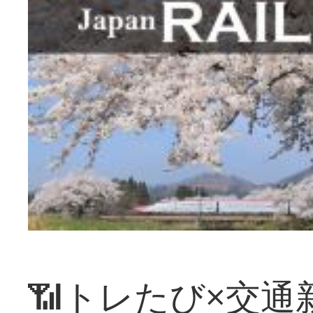
📶トレたび×交通