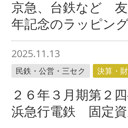
京急、台鉄など 友
年記念のラッピン
2025.11.13
民鉄・公営・三セク
決算・財
２６年３月期第２四
浜急行電鉄 固定資