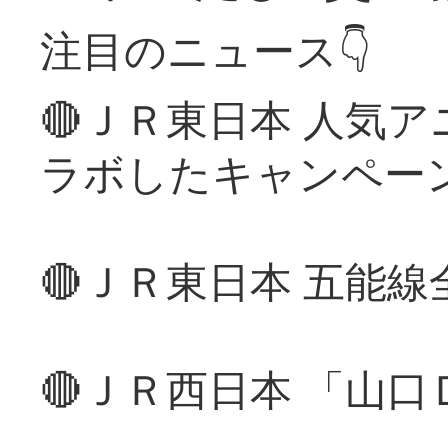
注目のニュース👇
🔴ＪＲ東日本 人気
ラボしたキャンペー
🔴ＪＲ東日本 五能
🔴ＪＲ西日本 「山