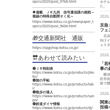
opics/2025/post_9768.html
ホテ
た。
🔶連載 ＪＲ九州 信号通信課の挑戦～
複線の特殊自動閉そく化～
2026.
https://www.kotsu.co.jp/newspaper_t
京急
opics/2025/post_9604.html
フェ
京浜
🎁交通新聞社 通販
向け
ェス
https://zpgshop.kotsu.co.jp/
2026.
🔛あわせて読みたい
「若
事の
🔵ＪＲ時刻表
https://www.kotsu.co.jp/products/jiko
横須
ku/
区市
🔵旅の手帖
前で
https://www.kotsu.co.jp/products/tab
i/
🔵散歩の達人
2026.
https://www.kotsu.co.jp/products/san
po/
関東
🔵鉄道ダイヤ情報
投稿
https://www.kotsu.co.jp/products/dj/