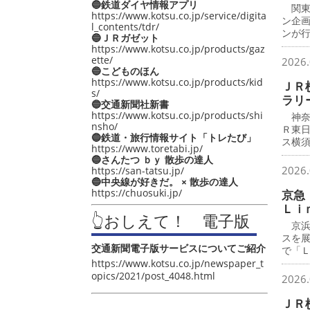
🔵鉄道ダイヤ情報アプリ
関東
https://www.kotsu.co.jp/service/digita
ン企
l_contents/tdr/
ンが
🔵ＪＲガゼット
https://www.kotsu.co.jp/products/gaz
ette/
2026.
🔵こどものほん
https://www.kotsu.co.jp/products/kid
ＪＲ
s/
ラリ
🔵交通新聞社新書
https://www.kotsu.co.jp/products/shi
神奈
nsho/
Ｒ東
🔵鉄道・旅行情報サイト「トレたび」
ス横
https://www.toretabi.jp/
🔵さんたつ ｂｙ 散歩の達人
2026.
https://san-tatsu.jp/
🔵中央線が好きだ。 × 散歩の達人
https://chuosuki.jp/
京急
Ｌｉ
👆おしえて！ 電子版
京浜
スを
交通新聞電子版サービスについてご紹介
で「
https://www.kotsu.co.jp/newspaper_t
opics/2021/post_4048.html
2026.
ＪＲ