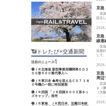
京急
京浜
設立し
2026.
京急
線連
京浜
📶トレたび×交通新聞
浜急
して
注目のニュース👇
2026.
🔴ＪＲ北海道 新型事業用機関車ＤＤ２
京急
００形５００番代導入へ
周辺
🔴ＪＲ東日本 傘寿を迎えるＣ５７ １８
京浜
０号機の一部に特別塗装
ｐ（
🔴ＪＲ四国 「ＪＲ四国８０００系キッ
（大
ズキャップ」発売
2026.
🔴ＪＲ東海、ＪＲ西日本、近畿日本鉄