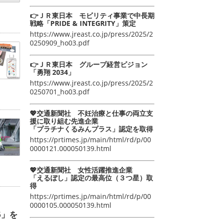
👉ＪＲ東日本 モビリティ事業で中長期
戦略「PRIDE & INTEGRITY」策定
https://www.jreast.co.jp/press/2025/2
0250909_ho03.pdf
👉ＪＲ東日本 グループ経営ビジョン
「勇翔 2034」
https://www.jreast.co.jp/press/2025/2
0250701_ho03.pdf
💖交通新聞社 不妊治療と仕事の両立支
援に取り組む先進企業
「プラチナくるみんプラス」認定を取得
https://prtimes.jp/main/html/rd/p/00
0000121.000050139.html
💖交通新聞社 女性活躍推進企業
「えるぼし」認定の最高位（３つ星）取
得
https://prtimes.jp/main/html/rd/p/00
0000105.000050139.html
6」を