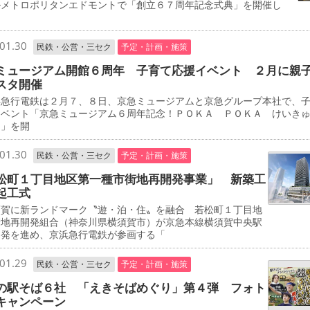
ルメトロポリタンエドモントで「創立６７周年記念式典」を開催し
01.30
民鉄・公営・三セク
予定・計画・施策
ミュージアム開館６周年 子育て応援イベント ２月に親
スタ開催
急行電鉄は２月７、８日、京急ミュージアムと京急グループ本社で、
イベント「京急ミュージアム６周年記念！ＰＯＫＡ ＰＯＫＡ けいき
タ」を開
01.30
民鉄・公営・三セク
予定・計画・施策
松町１丁目地区第一種市街地再開発事業」 新築工
起工式
賀に新ランドマーク〝遊・泊・住〟を融合 若松町１丁目地
街地再開発組合（神奈川県横須賀市）が京急本線横須賀中央駅
開発を進め、京浜急行電鉄が参画する「
01.29
民鉄・公営・三セク
予定・計画・施策
の駅そば６社 「えきそばめぐり」第４弾 フォト
キャンペーン