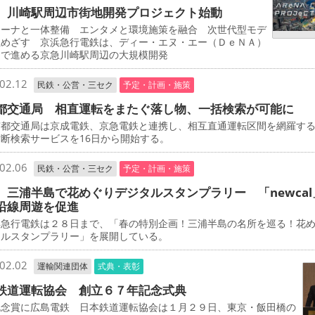
 川崎駅周辺市街地開発プロジェクト始動
ーナと一体整備 エンタメと環境施策を融合 次世代型モデ
立めざす 京浜急行電鉄は、ディー・エヌ・エー（ＤｅＮＡ）
同で進める京急川崎駅周辺の大規模開発
02.12
民鉄・公営・三セク
予定・計画・施策
都交通局 相直運転をまたぐ落し物、一括検索が可能に
都交通局は京成電鉄、京急電鉄と連携し、相互直通運転区間を網羅す
断検索サービスを16日から開始する。
02.06
民鉄・公営・三セク
予定・計画・施策
 三浦半島で花めぐりデジタルスタンプラリー 「newcal
沿線周遊を促進
急行電鉄は２８日まで、「春の特別企画！三浦半島の名所を巡る！花
タルスタンプラリー」を展開している。
02.02
運輸関連団体
式典・表彰
鉄道運転協会 創立６７年記念式典
念賞に広島電鉄 日本鉄道運転協会は１月２９日、東京・飯田橋の