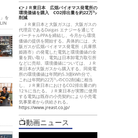
👉ＪＲ東日本 広畑バイオマス発電所の
環境価値を購入 CO2排出量を約22万㌧
削減
体」を
IN
ＪＲ東日本と大阪ガスは、大阪ガスの
代理店であるDaigas エナジーを通じて
バーチャルPPAを締結し、今月から環境
価値の提供を開始する。具体的には、大
阪ガスが広畑バイオマス発電所（兵庫県
姫路市）の発電した電気と環境価値の全
量を買い取り、電気は日本卸電力取引所
などに売却。環境価値については、ＪＲ
東日本が大阪ガスから購入する。同発電
所の環境価値は年間約5.3億kWh分で、
これは年間約22万㌧のCO2削減に相当
し、ＪＲ東日本におけるCO2排出量の約
12％に当たる。ＪＲ東日本が実際に使用
する電気は既存の小売契約により小売電
気事業者から供給される。
https://www.jreast.co.jp/
📺動画ニュース