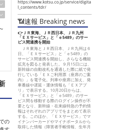
https://www.kotsu.co.jp/service/digita
l_contents/tdr/
📶速報 Breaking news
〜
👉ＪＲ東海、ＪＲ西日本、ＪＲ九州
「ＥＸサービス」と「ｅ5489」のサー
ビス間連携を開始
ＪＲ東海とＪＲ西日本、ＪＲ九州は６
日、「ＥＸサービス」と「ｅ5489」の
サービス間連携を開始し、さらなる機能
拡充を図ると発表した。９月15日には、
新幹線の自動改札を通過した際に紙で発
行している「ＥＸご利用票（座席のご案
内）」を電子化。列車や座席に加え、発
新
車番線や遅延・運休情報も「ＥＸアプ
リ」で表示する。10月20日からは、
「ＥＸサービス」と「ｅ5489」のサー
ビス間を移動する際のログイン操作が不
要となり、新幹線・在来線特急の予約情
報はそれぞれのアプリでをまとめて表示
する。このほか、「ＥＸサービス」でマ
での
イナンバーカードやマイナポータルから
取得した情報（障害者手帳情報、生年月
進す