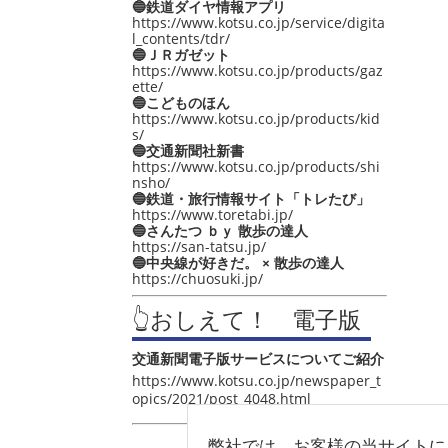
🔵鉄道ダイヤ情報アプリ
https://www.kotsu.co.jp/service/digita
l_contents/tdr/
🔵ＪＲガゼット
https://www.kotsu.co.jp/products/gaz
ette/
🔵こどものほん
https://www.kotsu.co.jp/products/kid
s/
🔵交通新聞社新書
https://www.kotsu.co.jp/products/shi
nsho/
🔵鉄道・旅行情報サイト「トレたび」
https://www.toretabi.jp/
🔵さんたつ ｂｙ 散歩の達人
https://san-tatsu.jp/
🔵中央線が好きだ。 × 散歩の達人
https://chuosuki.jp/
👆おしえて！ 電子版
交通新聞電子版サービスについてご紹介
https://www.kotsu.co.jp/newspaper_t
opics/2021/post_4048.html
弊社では、お客様の当サイトに