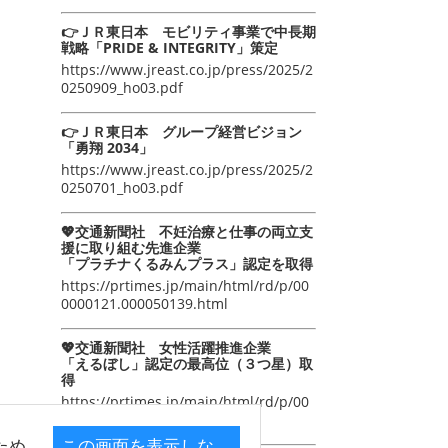
👉ＪＲ東日本 モビリティ事業で中長期
戦略「PRIDE & INTEGRITY」策定
https://www.jreast.co.jp/press/2025/2
0250909_ho03.pdf
👉ＪＲ東日本 グループ経営ビジョン
「勇翔 2034」
https://www.jreast.co.jp/press/2025/2
0250701_ho03.pdf
💖交通新聞社 不妊治療と仕事の両立支
援に取り組む先進企業
「プラチナくるみんプラス」認定を取得
https://prtimes.jp/main/html/rd/p/00
0000121.000050139.html
💖交通新聞社 女性活躍推進企業
「えるぼし」認定の最高位（３つ星）取
得
https://prtimes.jp/main/html/rd/p/00
0000105.000050139.html
ため
この画面を表示しな