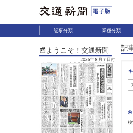
記事分類
業種分類
記
📰ようこそ！交通新聞
2026年８月７日付
－
検