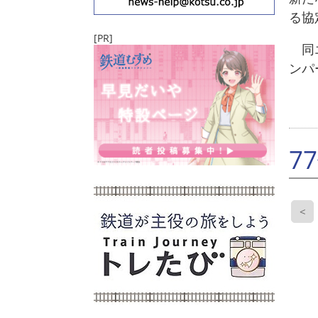
る協
[PR]
同エ
ンパ
7
<