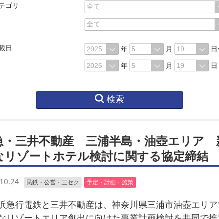
テゴリ
載日
年
月
日
年
月
日
検索
急・三井不動産 三浦半島・油壺エリア 
なリゾートホテル検討に関する協定締結
10.24
民鉄・公営・三セク
予定・計画・施策
急行電鉄と三井不動産は、神奈川県三浦市油壺エリア
なリゾートエリア創出に向けた事業計画検討を共同で推