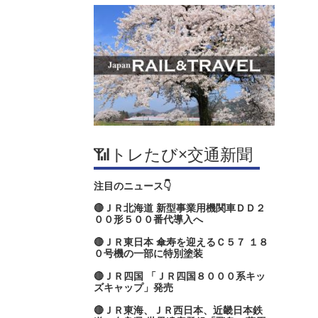
📶トレたび×交通新聞
注目のニュース👇
🔴ＪＲ北海道 新型事業用機関車ＤＤ２
００形５００番代導入へ
🔴ＪＲ東日本 傘寿を迎えるＣ５７ １８
０号機の一部に特別塗装
🔴ＪＲ四国 「ＪＲ四国８０００系キッ
ズキャップ」発売
🔴ＪＲ東海、ＪＲ西日本、近畿日本鉄