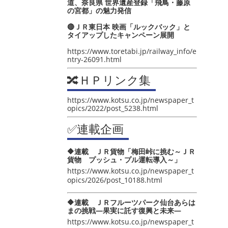
道、奈良県 世界遺産登録「飛鳥・藤原
の宮都」の魅力発信
🔴ＪＲ東日本 映画「ルックバック」と
タイアップしたキャンペーン展開
https://www.toretabi.jp/railway_info/e
ntry-26091.html
🔀ＨＰリンク集
https://www.kotsu.co.jp/newspaper_t
opics/2022/post_5238.html
✅連載企画
🔶連載 ＪＲ貨物「梅田峠に挑む～ＪＲ
貨物 プッシュ・プル運転導入～」
https://www.kotsu.co.jp/newspaper_t
opics/2026/post_10188.html
🔶連載 ＪＲフルーツパーク仙台あらは
まの挑戦―果実に託す復興と未来―
https://www.kotsu.co.jp/newspaper_t