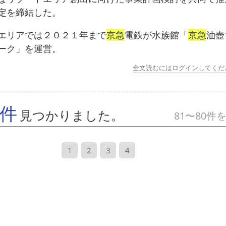
定を締結した。
リアでは２０２１年まで
京急
電鉄が水族館「
京急
油壺
ーク」を運営。
全文読むにはログインしてくだ
7件
見つかりました。
81〜80件
1
2
3
4