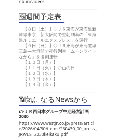
nbun/videos
🆕週間予定表
【８日（土）】◇ＪＲ東海が東海道新
幹線東京―新大阪間で翌朝到着の「東海
道ルミエールエクスプレス」を運行
【９日（日）】◇ＪＲ東海が東海道線
三島―大垣間で夜行列車「ムーンライト
ながら」を復刻運転
【１０日（月）】
【１１日（火）】◇山の日
【１２日（水）】
【１３日（木）】
【１４日（金）】
📶気になるNewsから
👉ＪＲ西日本グループ中期経営計画
2030
https://www.westjr.co.jp/press/articl
e/2026/04/30/items/260430_00_press_
JRWEST2030keikaku.pdf