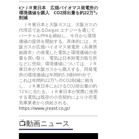
👉ＪＲ東日本 広畑バイオマス発電所の
環境価値を購入 CO2排出量を約22万㌧
削減
ＪＲ東日本と大阪ガスは、大阪ガスの
代理店であるDaigas エナジーを通じて
バーチャルPPAを締結し、今月から環境
価値の提供を開始する。具体的には、大
阪ガスが広畑バイオマス発電所（兵庫県
姫路市）の発電した電気と環境価値の全
量を買い取り、電気は日本卸電力取引所
などに売却。環境価値については、ＪＲ
東日本が大阪ガスから購入する。同発電
所の環境価値は年間約5.3億kWh分で、
これは年間約22万㌧のCO2削減に相当
し、ＪＲ東日本におけるCO2排出量の約
12％に当たる。ＪＲ東日本が実際に使用
する電気は既存の小売契約により小売電
気事業者から供給される。
https://www.jreast.co.jp/
📺動画ニュース