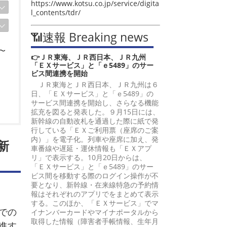
https://www.kotsu.co.jp/service/digita
l_contents/tdr/
📶速報 Breaking news
〜
👉ＪＲ東海、ＪＲ西日本、ＪＲ九州
「ＥＸサービス」と「ｅ5489」のサー
ビス間連携を開始
ＪＲ東海とＪＲ西日本、ＪＲ九州は６
日、「ＥＸサービス」と「ｅ5489」の
サービス間連携を開始し、さらなる機能
拡充を図ると発表した。９月15日には、
新幹線の自動改札を通過した際に紙で発
行している「ＥＸご利用票（座席のご案
内）」を電子化。列車や座席に加え、発
新
車番線や遅延・運休情報も「ＥＸアプ
リ」で表示する。10月20日からは、
「ＥＸサービス」と「ｅ5489」のサー
ビス間を移動する際のログイン操作が不
要となり、新幹線・在来線特急の予約情
報はそれぞれのアプリでをまとめて表示
する。このほか、「ＥＸサービス」でマ
での
イナンバーカードやマイナポータルから
取得した情報（障害者手帳情報、生年月
進す