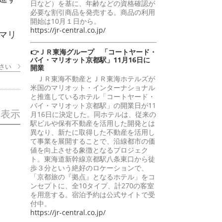
日など）を基に、年齢などの資格確認が
必要な割引商品を発売する。商品の利用
開始は10月１日から。
https://jr-central.co.jp/
マリ
👉ＪＲ東海グループ 「コートヤード・
バイ・マリオット京都駅」11月16日に
さい
開業
ＪＲ東海不動産とＪＲ東海ホテルズが
米国のマリオット・インターナショナル
と推進しているホテル「コートヤード・
バイ・マリオット京都駅」の開業日が11
を表示
月16日に決定した。同ホテルは、従来の
駅ビルや保有不動産を活用した開発とは
異なり、新たに取得した不動産を活用し
て事業を展開することで、沿線都市の価
値を向上させる象徴となるプロジェク
ト。東海道新幹線京都駅八条東口から徒
歩３分という絶好のロケーションで、
「京都旅の『拠点』となるホテル」をコ
ンセプトに、全10タイプ、計270の客室
を用意する。宿泊予約は公式サイトで受
付中。
https://jr-central.co.jp/