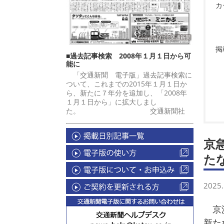
カ
掲
■過去記事検索 2008年１月１日から可
能に
「交通新聞 電子版」過去記事検索に
ついて、これまでの2015年１月１日か
ら、新たに７年分を追加し、「2008年
１月１日から」に拡大しまし
た。 交通新聞社
京
た
2025.
京浜
新た