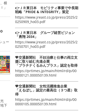
日、横
ＡＩ」
👉ＪＲ東日本 モビリティ事業で中長期
戦略「PRIDE & INTEGRITY」策定
https://www.jreast.co.jp/press/2025/2
0250909_ho03.pdf
ｏ
👉ＪＲ東日本 グループ経営ビジョン
「勇翔 2034」
シュー
https://www.jreast.co.jp/press/2025/2
0250701_ho03.pdf
💖交通新聞社 不妊治療と仕事の両立支
援に取り組む先進企業
「プラチナくるみんプラス」認定を取得
https://prtimes.jp/main/html/rd/p/00
0000121.000050139.html
💖交通新聞社 女性活躍推進企業
「えるぼし」認定の最高位（３つ星）取
得
https://prtimes.jp/main/html/rd/p/00
双光
0000105.000050139.html
京地下