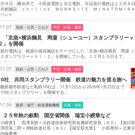
月９日、横浜市で 小田急電鉄と京王電鉄、京浜急行電鉄は１２月９
の共創施設「ｃｈｉｌｉｎｋ ＷＯＲＫＳＩＴＥ ＭＩＮＡＴＯＭＩＲ
イベント
11.07
民鉄・公営・三セク
予定・計画・施策
 「京急×横浜鶴見 周湯（シューユー）スタンプラリーｖ
２」を開催
急行電鉄は、銭湯や温浴施設をテーマにした「京急×横浜鶴見 周湯（
）スタンプラリーｖｏｌ．２」を開催している。１２月１５日まで。
11.07
民鉄・公営・三セク
予定・計画・施策
10社 共同スタンプラリー開催 鉄道の魅力を巡る旅へ
新都市鉄道など私鉄10社は、11月12日から2026年1月25日まで
10社スタンプラリー」を開催する。
11.04
政府・省庁・鉄道運輸機構
式典・表彰
 ２５年秋の叙勲 国交省関係 瑞宝小綬章など
宝小綬章】 髙澤克朗＝元鉄道技術研究所金属研究室長（９０）【旭日
 澤田長二郎＝津軽鉄道社長（８５）【瑞宝双光章】 小田孝則＝元東
ノ内線乗務