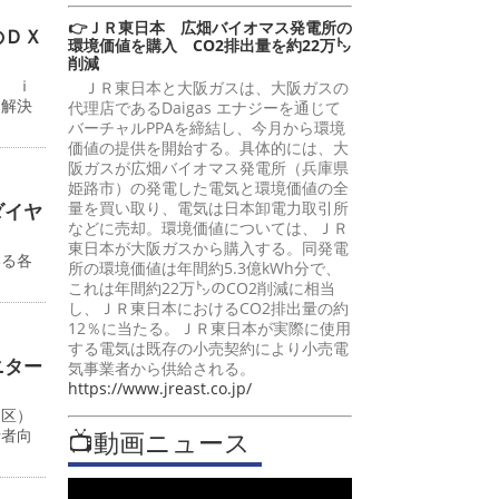
👉ＪＲ東日本 広畑バイオマス発電所の
のＤＸ
環境価値を購入 CO2排出量を約22万㌧
削減
ン ｉ
ＪＲ東日本と大阪ガスは、大阪ガスの
題解決
代理店であるDaigas エナジーを通じて
バーチャルPPAを締結し、今月から環境
価値の提供を開始する。具体的には、大
阪ガスが広畑バイオマス発電所（兵庫県
姫路市）の発電した電気と環境価値の全
量を買い取り、電気は日本卸電力取引所
ダイヤ
などに売却。環境価値については、ＪＲ
東日本が大阪ガスから購入する。同発電
いる各
所の環境価値は年間約5.3億kWh分で、
これは年間約22万㌧のCO2削減に相当
し、ＪＲ東日本におけるCO2排出量の約
12％に当たる。ＪＲ東日本が実際に使用
する電気は既存の小売契約により小売電
ニター
気事業者から供給される。
https://www.jreast.co.jp/
川区）
📺動画ニュース
行者向