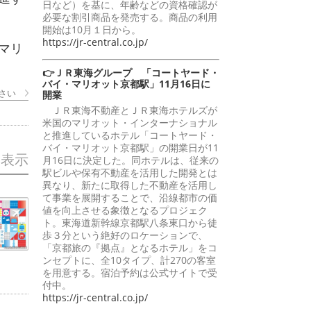
日など）を基に、年齢などの資格確認が
必要な割引商品を発売する。商品の利用
開始は10月１日から。
https://jr-central.co.jp/
マリ
👉ＪＲ東海グループ 「コートヤード・
バイ・マリオット京都駅」11月16日に
さい
開業
ＪＲ東海不動産とＪＲ東海ホテルズが
米国のマリオット・インターナショナル
と推進しているホテル「コートヤード・
バイ・マリオット京都駅」の開業日が11
を表示
月16日に決定した。同ホテルは、従来の
駅ビルや保有不動産を活用した開発とは
異なり、新たに取得した不動産を活用し
て事業を展開することで、沿線都市の価
値を向上させる象徴となるプロジェク
ト。東海道新幹線京都駅八条東口から徒
歩３分という絶好のロケーションで、
「京都旅の『拠点』となるホテル」をコ
ンセプトに、全10タイプ、計270の客室
を用意する。宿泊予約は公式サイトで受
付中。
https://jr-central.co.jp/