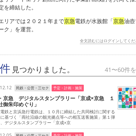
定を締結した。
リアでは２０２１年まで
京急
電鉄が水族館「
京急
油壺
ーク」を運営。
全文読むにはログインしてくだ
7件
見つかりました。
41〜60件
12.12
民鉄・公営・三セク
予定・計画・施策
・京急 デジタルスタンプラリー「京成×京急 １
社御朱印めぐり」
電鉄と京浜急行電鉄は、１０月に締結した共同検討に関する
書に基づく「両社沿線の観光拠点等への相互送客施策」第１弾
て、デジタルスタンプラリー「京成×京
12.05
民鉄・公営・三セク
予定・計画・施策