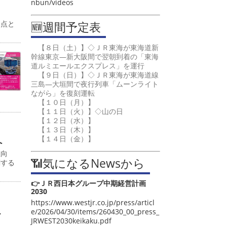
nbun/videos
🆕週間予定表
起点と
【８日（土）】◇ＪＲ東海が東海道新
幹線東京―新大阪間で翌朝到着の「東海
道ルミエールエクスプレス」を運行
【９日（日）】◇ＪＲ東海が東海道線
三島―大垣間で夜行列車「ムーンライト
ながら」を復刻運転
【１０日（月）】
【１１日（火）】◇山の日
【１２日（水）】
【１３日（木）】
【１４日（金）】
へ
値向
📶気になるNewsから
関する
👉ＪＲ西日本グループ中期経営計画
2030
https://www.westjr.co.jp/press/articl
こ
e/2026/04/30/items/260430_00_press_
JRWEST2030keikaku.pdf