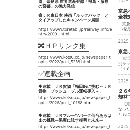
2025.
道、奈良県 世界遺産登録「飛鳥・藤原
の宮都」の魅力発信
京急
🔴ＪＲ東日本 映画「ルックバック」と
全株
タイアップしたキャンペーン展開
京急
（横
https://www.toretabi.jp/railway_info/e
ntry-26091.html
2025.
🔀ＨＰリンク集
京急
https://www.kotsu.co.jp/newspaper_t
京浜
opics/2022/post_5238.html
別ラ
（１
✅連載企画
2025.
🔶連載 ＪＲ貨物「梅田峠に挑む～ＪＲ
２６
貨物 プッシュ・プル運転導入～」
却益
https://www.kotsu.co.jp/newspaper_t
opics/2026/post_10188.html
【京
なっ
とも
🔶連載 ＪＲフルーツパーク仙台あらは
まの挑戦―果実に託す復興と未来―
2025.
https://www.kotsu.co.jp/newspaper_t