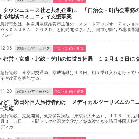
 タウンニュース社と共創企業に 「自治会・町内会業務
よる地域コミュニティ支援事業
急行電鉄は、神奈川県横須賀市主催の「スタートアップオーディショ
ＹＯＫＯＳＵＫＡ ２０２５」と同時開催された、同市が舞台の地域課
ープンイ
12.05
民鉄・公営・三セク
予定・計画・施策
・都営・京成・北総・芝山の鉄道５社局 １２月１３日に
急行電鉄、東京都交通局、京成電鉄は１３日、相互乗り入れを行って
ダイヤ改正を実施する。
11.20
民鉄・公営・三セク
予定・計画・施策
など 訪日外国人旅行者向け メディカルツーリズムのモ
ー実施
急行電鉄、京急開発、東京労災病院（東京都大田区）、ＪＴＢ（同品
２月３、５日、 人間ドックや温泉文化などを体験できる訪日外国人旅
メディカ