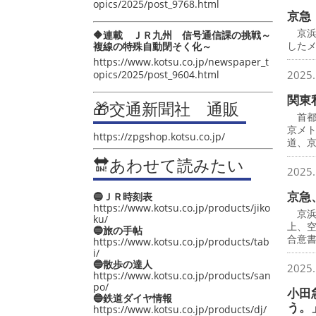
opics/2025/post_9768.html
京急
京浜
🔶連載 ＪＲ九州 信号通信課の挑戦～
したメ
複線の特殊自動閉そく化～
https://www.kotsu.co.jp/newspaper_t
opics/2025/post_9604.html
2025.
関東
🎁交通新聞社 通販
首都
京メ
https://zpgshop.kotsu.co.jp/
道、
🔛あわせて読みたい
2025.
京急
🔵ＪＲ時刻表
https://www.kotsu.co.jp/products/jiko
京浜
ku/
上、
🔵旅の手帖
合意
https://www.kotsu.co.jp/products/tab
i/
🔵散歩の達人
2025.
https://www.kotsu.co.jp/products/san
po/
小田
🔵鉄道ダイヤ情報
う。
https://www.kotsu.co.jp/products/dj/