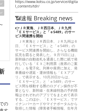
https://www.kotsu.co.jp/service/digita
l_contents/tdr/
📶速報 Breaking news
〜
👉ＪＲ東海、ＪＲ西日本、ＪＲ九州
「ＥＸサービス」と「ｅ5489」のサー
ビス間連携を開始
ＪＲ東海とＪＲ西日本、ＪＲ九州は６
日、「ＥＸサービス」と「ｅ5489」の
サービス間連携を開始し、さらなる機能
拡充を図ると発表した。９月15日には、
新幹線の自動改札を通過した際に紙で発
行している「ＥＸご利用票（座席のご案
内）」を電子化。列車や座席に加え、発
新
車番線や遅延・運休情報も「ＥＸアプ
リ」で表示する。10月20日からは、
「ＥＸサービス」と「ｅ5489」のサー
ビス間を移動する際のログイン操作が不
要となり、新幹線・在来線特急の予約情
報はそれぞれのアプリでをまとめて表示
する。このほか、「ＥＸサービス」でマ
での
イナンバーカードやマイナポータルから
取得した情報（障害者手帳情報、生年月
進す