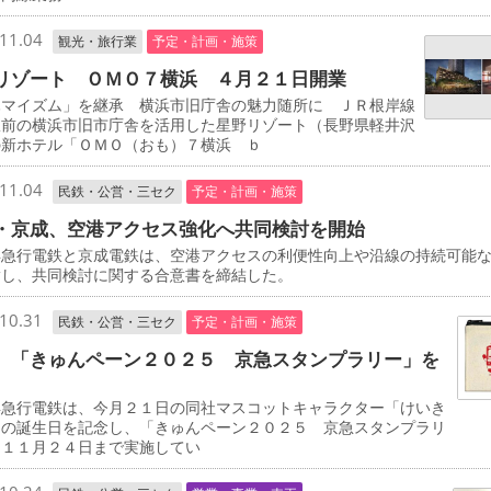
11.04
観光・旅行業
予定・計画・施策
リゾート ＯＭＯ７横浜 ４月２１日開業
マイズム」を継承 横浜市旧庁舎の魅力随所に ＪＲ根岸線
駅前の横浜市旧市庁舎を活用した星野リゾート（長野県軽井沢
の新ホテル「ＯＭＯ（おも）７横浜 ｂ
11.04
民鉄・公営・三セク
予定・計画・施策
・京成、空港アクセス強化へ共同検討を開始
急行電鉄と京成電鉄は、空港アクセスの利便性向上や沿線の持続可能
指し、共同検討に関する合意書を締結した。
10.31
民鉄・公営・三セク
予定・計画・施策
 「きゅんペーン２０２５ 京急スタンプラリー」を
急行電鉄は、今月２１日の同社マスコットキャラクター「けいき
」の誕生日を記念し、「きゅんペーン２０２５ 京急スタンプラリ
を１１月２４日まで実施してい