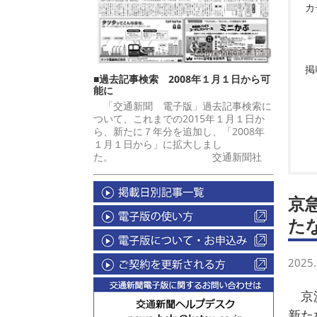
カ
掲
■過去記事検索 2008年１月１日から可
能に
「交通新聞 電子版」過去記事検索に
ついて、これまでの2015年１月１日か
ら、新たに７年分を追加し、「2008年
１月１日から」に拡大しまし
た。 交通新聞社
京
た
2025.
京浜
新た