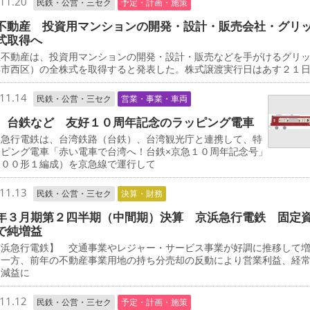
11.20
民鉄・公営・三セク
予定・計画・施策
不動産 投資用マンションの開発・設計・販売会社・グリ
式取得へ
不動産は、投資用マンションの開発・設計・販売などを手がけるグリ
浜市西区）の全株式を取得すると発表した。株式譲渡実行日はあす２１
11.14
民鉄・公営・三セク
営業・事業・車両
、台鉄など 友好１０周年記念のラッピング電車
急行電鉄は、台湾鉄路（台鉄）、台湾観光庁と連携して、特
ッピング電車「赤い電車で台湾へ！台鉄×京急１０周年記念号」
０００形１編成）を京急線で運行して
11.13
民鉄・公営・三セク
決算・財務
年３月期第２四半期（中間期）決算 京浜急行電鉄 固定
で純増益
浜急行電鉄】 交通事業やレジャー・サービス事業が好調に推移して
た一方、前年の不動産事業用地の持ち分売却の反動により営業利益、経
に減益に
11.12
民鉄・公営・三セク
予定・計画・施策