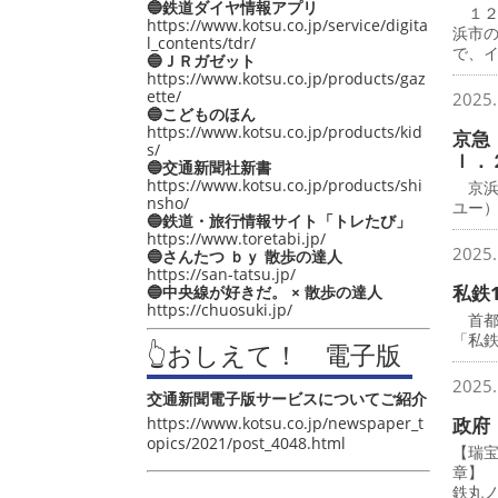
🔵鉄道ダイヤ情報アプリ
１２
https://www.kotsu.co.jp/service/digita
浜市
l_contents/tdr/
で、
🔵ＪＲガゼット
https://www.kotsu.co.jp/products/gaz
ette/
2025.
🔵こどものほん
https://www.kotsu.co.jp/products/kid
京急
s/
ｌ．
🔵交通新聞社新書
https://www.kotsu.co.jp/products/shi
京浜
nsho/
ユー
🔵鉄道・旅行情報サイト「トレたび」
https://www.toretabi.jp/
2025.
🔵さんたつ ｂｙ 散歩の達人
https://san-tatsu.jp/
私鉄
🔵中央線が好きだ。 × 散歩の達人
https://chuosuki.jp/
首都圏
「私鉄
👆おしえて！ 電子版
2025.
交通新聞電子版サービスについてご紹介
https://www.kotsu.co.jp/newspaper_t
政府
opics/2021/post_4048.html
【瑞
章】
鉄丸