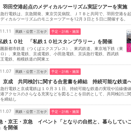
 羽田空港起点のメディカルツーリズム実証ツアーを実施
急行電鉄は、京急開発、東京労災病院、ＪＴＢと共同で、羽田空港を
ディカルツーリズムのモニターツアーを12月３日と５日に開催する。
11.11
民鉄・公営・三セク
予定・計画・施策
私鉄１０社 「私鉄１０社スタンプラリー」を開催
圏新都市鉄道（つくばエクスプレス）、東武鉄道、東京地下鉄（東
トロ）、東急電鉄、京成電鉄、小田急電鉄、京浜急行電鉄、西武鉄
京王電鉄、相模鉄道の関東エ
11.07
民鉄・公営・三セク
予定・計画・施策
、京成 共同検討に関する合意書を締結 持続可能な鉄道
急行電鉄と京成電鉄は１０月３１日、持続可能な鉄道の実現や沿線価
空港アクセスのさらなる充実などを図ることを目的として、共同検討に
書を締結し
11.07
民鉄・公営・三セク
予定・計画・施策
急・京王・京急 イベント「となりの自然と、暮らしてい
」を開催