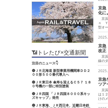
京急
化に
京浜
ｎ 
型オ
2025.
京急
改正
📶トレたび×交通新聞
京浜
線の
注目のニュース👇
🔴ＪＲ北海道 新型事業用機関車ＤＤ２
2025.
００形５００番代導入へ
京急
🔴ＪＲ東日本 傘寿を迎えるＣ５７ １８
ツア
０号機の一部に特別塗装
京浜
🔴ＪＲ四国 「ＪＲ四国８０００系キッ
は１
ズキャップ」発売
けの
🔴ＪＲ東海、ＪＲ西日本、近畿日本鉄