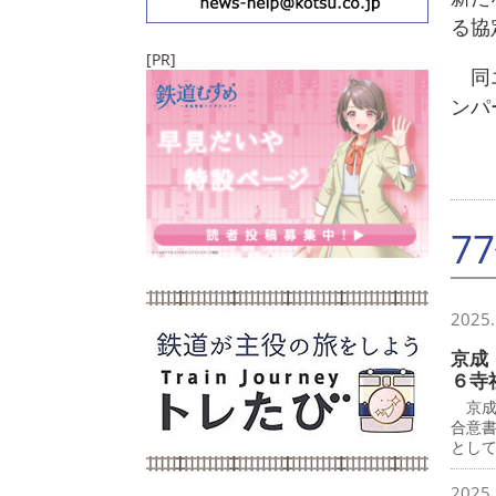
る協
[PR]
同エ
ンパ
7
2025.
京成
６寺
京成
合意
とし
2025.