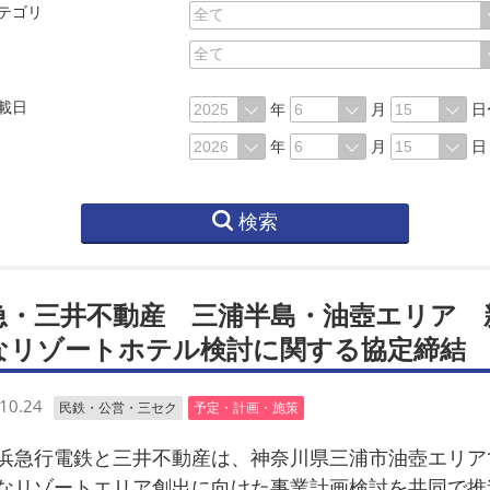
テゴリ
載日
年
月
日
年
月
日
検索
急・三井不動産 三浦半島・油壺エリア 
なリゾートホテル検討に関する協定締結
10.24
民鉄・公営・三セク
予定・計画・施策
急行電鉄と三井不動産は、神奈川県三浦市油壺エリア
なリゾートエリア創出に向けた事業計画検討を共同で推