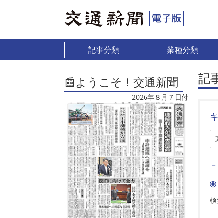
記事分類
業種分類
記
📰ようこそ！交通新聞
2026年８月７日付
－
検