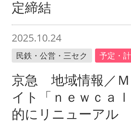
定締結
2025.10.24
民鉄・公営・三セク
予定・計
京急 地域情報／Ｍ
イト「ｎｅｗｃａｌ
的にリニューアル