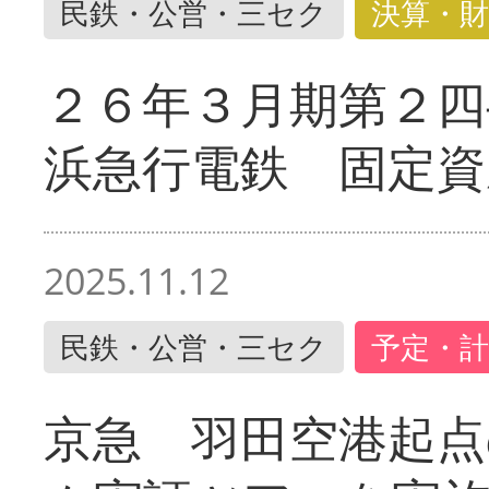
民鉄・公営・三セク
決算・財
２６年３月期第２四
浜急行電鉄 固定資
2025.11.12
民鉄・公営・三セク
予定・計
京急 羽田空港起