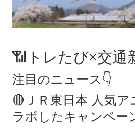
📶トレたび×交通
注目のニュース👇
🔴ＪＲ東日本 人気
ラボしたキャンペー