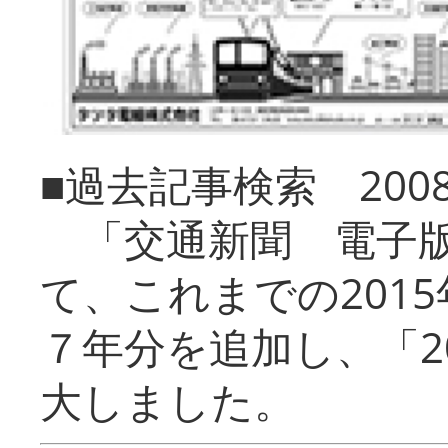
■過去記事検索 20
「交通新聞 電子版
て、これまでの201
７年分を追加し、「2
大しました