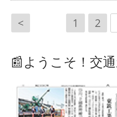
<
1
2
📰ようこそ！交