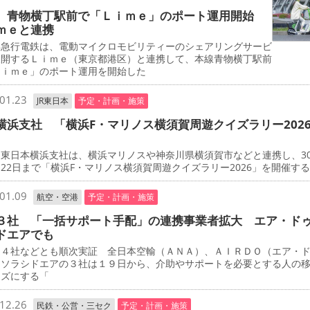
 青物横丁駅前で「Ｌｉｍｅ」のポート運用開始
ｍｅと連携
急行電鉄は、電動マイクロモビリティーのシェアリングサービ
展開するＬｉｍｅ（東京都港区）と連携して、本線青物横丁駅前
Ｌｉｍｅ」のポート運用を開始した
01.23
JR東日本
予定・計画・施策
横浜支社 「横浜F・マリノス横須賀周遊クイズラリー202
東日本横浜支社は、横浜マリノスや神奈川県横須賀市などと連携し、3
22日まで「横浜F・マリノス横須賀周遊クイズラリー2026」を開催す
01.09
航空・空港
予定・計画・施策
３社 「一括サポート手配」の連携事業者拡大 エア・ド
ドエアでも
４社などとも順次実証 全日本空輸（ＡＮＡ）、ＡＩＲＤＯ（エア・
、ソラシドエアの３社は１９日から、介助やサポートを必要とする人の
ーズにする「
12.26
民鉄・公営・三セク
予定・計画・施策