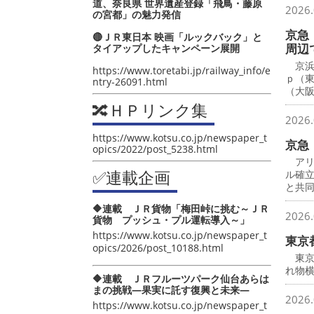
道、奈良県 世界遺産登録「飛鳥・藤原
2026.
の宮都」の魅力発信
京急
🔴ＪＲ東日本 映画「ルックバック」と
周辺
タイアップしたキャンペーン展開
京浜
https://www.toretabi.jp/railway_info/e
ｐ（
ntry-26091.html
（大
🔀ＨＰリンク集
2026.
https://www.kotsu.co.jp/newspaper_t
京急
opics/2022/post_5238.html
アリ
✅連載企画
ル確
と共
🔶連載 ＪＲ貨物「梅田峠に挑む～ＪＲ
2026.
貨物 プッシュ・プル運転導入～」
https://www.kotsu.co.jp/newspaper_t
東京
opics/2026/post_10188.html
東京
れ物横
🔶連載 ＪＲフルーツパーク仙台あらは
まの挑戦―果実に託す復興と未来―
2026.
https://www.kotsu.co.jp/newspaper_t