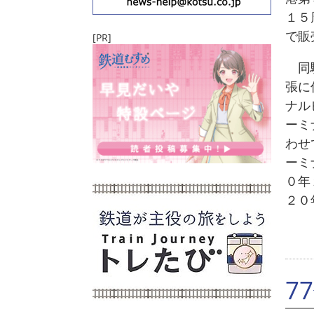
１５
で販
[PR]
同駅
張に
ナル
ーミ
わせ
ーミ
０年
２０
7