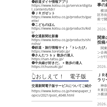
🔵鉄道ダイヤ情報アプリ
事の
https://www.kotsu.co.jp/service/digita
l_contents/tdr/
横須
🔵ＪＲガゼット
区市
https://www.kotsu.co.jp/products/gaz
前で
ette/
🔵こどものほん
https://www.kotsu.co.jp/products/kid
2026.
s/
🔵交通新聞社新書
関東
https://www.kotsu.co.jp/products/shi
投稿
nsho/
🔵鉄道・旅行情報サイト「トレたび」
関東
https://www.toretabi.jp/
ン企
🔵さんたつ ｂｙ 散歩の達人
ンが
https://san-tatsu.jp/
🔵中央線が好きだ。 × 散歩の達人
2026.
https://chuosuki.jp/
ＪＲ
👆おしえて！ 電子版
ラリ
神奈
交通新聞電子版サービスについてご紹介
Ｒ東
https://www.kotsu.co.jp/newspaper_t
ス横
opics/2021/post_4048.html
2026.