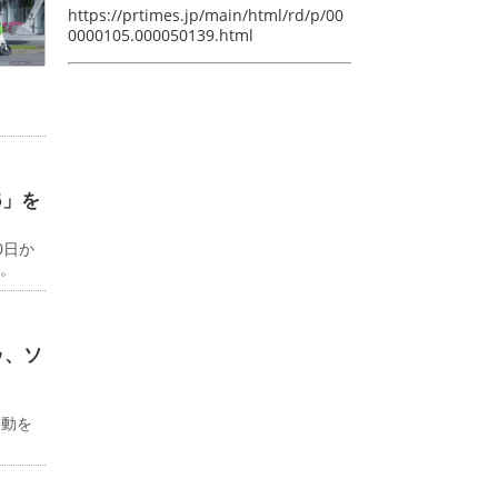
https://prtimes.jp/main/html/rd/p/00
0000105.000050139.html
6」を
0日か
る。
ゥ、ソ
ド
移動を