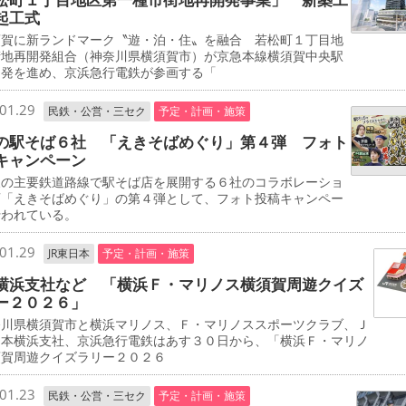
起工式
賀に新ランドマーク〝遊・泊・住〟を融合 若松町１丁目地
街地再開発組合（神奈川県横須賀市）が京急本線横須賀中央駅
開発を進め、京浜急行電鉄が参画する「
01.29
民鉄・公営・三セク
予定・計画・施策
の駅そば６社 「えきそばめぐり」第４弾 フォト
キャンペーン
の主要鉄道路線で駅そば店を展開する６社のコラボレーショ
画「えきそばめぐり」の第４弾として、フォト投稿キャンペー
行われている。
01.29
JR東日本
予定・計画・施策
横浜支社など 「横浜Ｆ・マリノス横須賀周遊クイズ
ー２０２６」
川県横須賀市と横浜マリノス、Ｆ・マリノススポーツクラブ、Ｊ
日本横浜支社、京浜急行電鉄はあす３０日から、「横浜Ｆ・マリノ
須賀周遊クイズラリー２０２６
01.23
民鉄・公営・三セク
予定・計画・施策