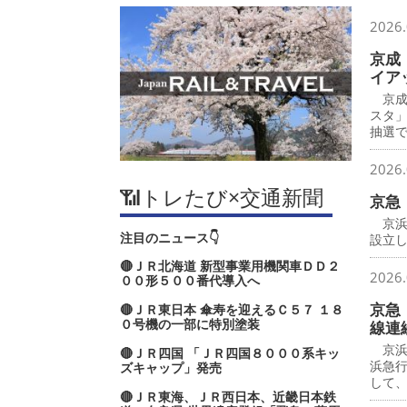
2026.
京成
イア
京成
スタ
抽選で
2026.
📶トレたび×交通新聞
京急
京浜
注目のニュース👇
設立し
🔴ＪＲ北海道 新型事業用機関車ＤＤ２
2026.
００形５００番代導入へ
京急
🔴ＪＲ東日本 傘寿を迎えるＣ５７ １８
０号機の一部に特別塗装
線連
京浜
🔴ＪＲ四国 「ＪＲ四国８０００系キッ
浜急
ズキャップ」発売
して
🔴ＪＲ東海、ＪＲ西日本、近畿日本鉄