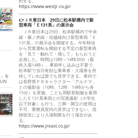
約する。
https://www.westjr.co.jp/
👉ＪＲ東日本 29日に松本駅構内で新
型車両「Ｅ131系」の展示会
ＪＲ東日本は29日、松本駅構内で中央
線・篠ノ井線・信越線向け新型車両「Ｅ
131系」の展示会を開催する。今年秋頃
から営業運転を開始する予定の新型車両
を「見て・触れて・感じて」もらおうと
企画した。時間は10時～14時30分（最
終入場14時）。事前申し込みは不要で、
松本駅で当日有効な乗車券・入場券を所
体」を
持していれば誰でも見学できる。車内で
IN
は長野県ＰＲキャラクター「アルクマ」
との撮影会（10時、12時、14時から各
15分）を実施。こども用駅長制服を着用
したＥ131系車両との写真撮影（小学生
以下対象）も行う。三脚・脚立の使用は
不可、乗務員室内の見学はできない。混
雑状況により入場制限を行う場合があ
る。
https://www.jreast.co.jp/