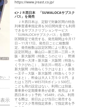
https://www.jreast.co.jp/
👉ＪＲ西日本 「SUWALOCAサブスク
パス」を発売
ＪＲ西日本は、定額で対象区間の特急
列車普通車指定席を30日間何度でも利用
できるサブスクリプションサービス
「SUWALOCAサブスクパス」を期間・
区間限定で発売する。発売期間は今月17
日～11月17日。発売日ごとに枚数限
定。発売枚数は設定区間により異なる。
設定区間は、篠山口―新三田―三田⇔大
阪・新大阪間（特急こうのとり）、野洲
―草津―大津⇔新大阪・大阪間（特急ら
くラクびわこ）、加古川―明石⇔大阪・
新大阪間（特急らくラクはりま）、奈良
―王子⇔大阪・新大阪間（特急らくラク
さい
やまと）。料金は大人１万５００円、ま
たは１万円＋WESTERポイント500㌽。
こども用の設定はない。利用には別途、
乗車券や定期乗車券が必要。発売はＪＲ
西日本ネット予約「e5489」のみ。利用
する際は、前日および当日に発売する
を表示
「サブスク専用指定席券」で指定席を予