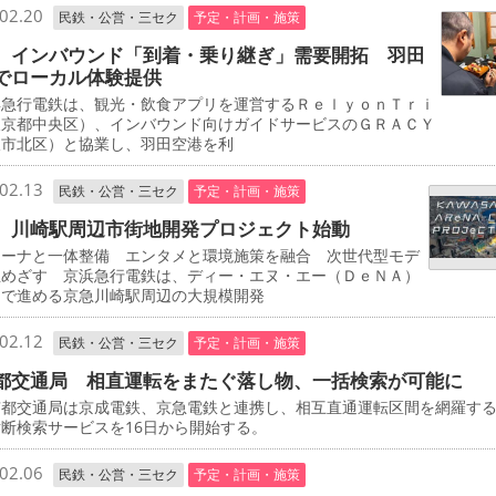
02.20
民鉄・公営・三セク
予定・計画・施策
 インバウンド「到着・乗り継ぎ」需要開拓 羽田
でローカル体験提供
急行電鉄は、観光・飲食アプリを運営するＲｅｌｙｏｎＴｒｉ
東京都中央区）、インバウンド向けガイドサービスのＧＲＡＣＹ
阪市北区）と協業し、羽田空港を利
02.13
民鉄・公営・三セク
予定・計画・施策
 川崎駅周辺市街地開発プロジェクト始動
ーナと一体整備 エンタメと環境施策を融合 次世代型モデ
立めざす 京浜急行電鉄は、ディー・エヌ・エー（ＤｅＮＡ）
同で進める京急川崎駅周辺の大規模開発
02.12
民鉄・公営・三セク
予定・計画・施策
都交通局 相直運転をまたぐ落し物、一括検索が可能に
都交通局は京成電鉄、京急電鉄と連携し、相互直通運転区間を網羅す
断検索サービスを16日から開始する。
02.06
民鉄・公営・三セク
予定・計画・施策