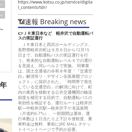
https://www.kotsu.co.jp/service/digita
l_contents/tdr/
📶速報 Breaking news
〜
👉ＪＲ東日本など 軽井沢で自動運転バ
スの実証運行
ＪＲ東日本と西武ホールディングス、
長野県軽井沢町は９月６日から12月15
日まで、自動運転バスの実証運行を行
う。将来的な自動運転レベル４での運行
を見据え、同レベル２で実施。 同事業
は、国土交通省の令和８年度「『交通空
白』解消等リ・デザイン全面展開プロジ
ェクト」に採択された。「時間帯で発生
年
している交通空白」の解消に向けて、町
内の東西を移動する公共交通機関の輸送
頻度を補完する目的で、自動運転バスの
有効性を検証する。運行ルートは軽井沢
駅―中軽井沢駅―軽井沢千ケ滝温泉間
（片道約6.7㌔）、一部期間は運休。運
行本数は１日当たり上下計６便程度、乗
車料金は無料、事前にJRE MALL チケッ
トイベントページで予約が必要。