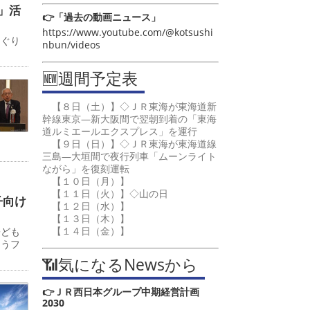
」活
👉「過去の動画ニュース」
https://www.youtube.com/@kotsushi
めぐり
nbun/videos
🆕週間予定表
【８日（土）】◇ＪＲ東海が東海道新
幹線東京―新大阪間で翌朝到着の「東海
道ルミエールエクスプレス」を運行
【９日（日）】◇ＪＲ東海が東海道線
三島―大垣間で夜行列車「ムーンライト
ながら」を復刻運転
【１０日（月）】
【１１日（火）】◇山の日
子向け
【１２日（水）】
【１３日（木）】
【１４日（金）】
子ども
ゅうフ
📶気になるNewsから
👉ＪＲ西日本グループ中期経営計画
2030