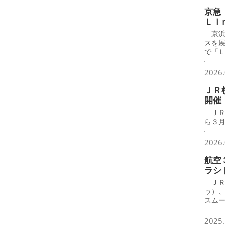
京急
Ｌｉ
京浜
スを
で「
2026.
ＪＲ
開催
ＪＲ
ら３月
2026.
航空
ラシ
ＪＲ
ゥ）
スム
2025.