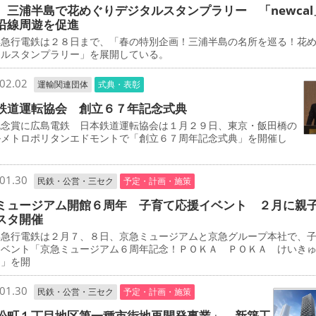
 三浦半島で花めぐりデジタルスタンプラリー 「newcal
沿線周遊を促進
急行電鉄は２８日まで、「春の特別企画！三浦半島の名所を巡る！花
タルスタンプラリー」を展開している。
02.02
運輸関連団体
式典・表彰
鉄道運転協会 創立６７年記念式典
念賞に広島電鉄 日本鉄道運転協会は１月２９日、東京・飯田橋の
ルメトロポリタンエドモントで「創立６７周年記念式典」を開催し
01.30
民鉄・公営・三セク
予定・計画・施策
ミュージアム開館６周年 子育て応援イベント ２月に親
スタ開催
急行電鉄は２月７、８日、京急ミュージアムと京急グループ本社で、
イベント「京急ミュージアム６周年記念！ＰＯＫＡ ＰＯＫＡ けいき
タ」を開
01.30
民鉄・公営・三セク
予定・計画・施策
松町１丁目地区第一種市街地再開発事業」 新築工