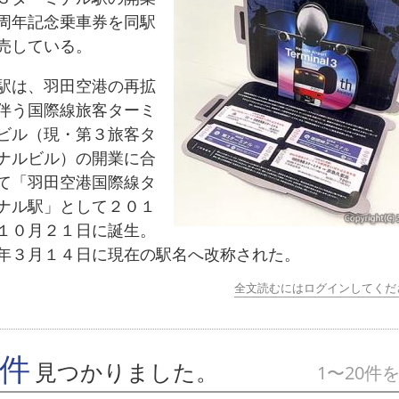
周年記念乗車券を同駅
売している。
は、羽田空港の再拡
伴う国際線旅客ターミ
ビル（現・第３旅客タ
ナルビル）の開業に合
て「羽田空港国際線タ
ナル駅」として２０１
１０月２１日に誕生。
年３月１４日に現在の駅名へ改称された。
全文読むにはログインしてくだ
7件
見つかりました。
1〜20件