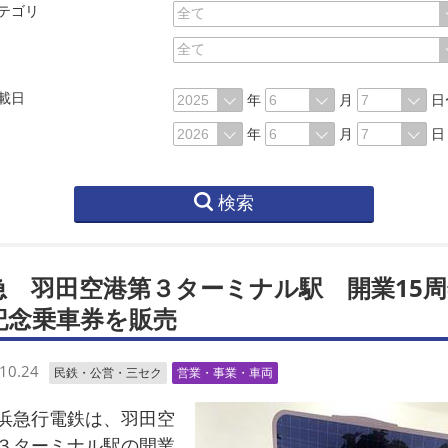
テゴリ
載日
年
月
日
年
月
日
検索
急 羽田空港第３ターミナル駅 開業15周
記念乗車券を販売
10.24
民鉄・公営・三セク
営業・事業・車両
急行電鉄は、羽田空
３ターミナル駅の開業