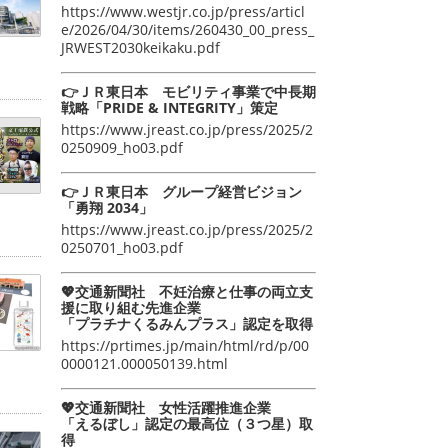
https://www.westjr.co.jp/press/articl
e/2026/04/30/items/260430_00_press_
JRWEST2030keikaku.pdf
👉ＪＲ東日本 モビリティ事業で中長期
戦略「PRIDE & INTEGRITY」策定
https://www.jreast.co.jp/press/2025/2
0250909_ho03.pdf
👉ＪＲ東日本 グループ経営ビジョン
「勇翔 2034」
https://www.jreast.co.jp/press/2025/2
0250701_ho03.pdf
💖交通新聞社 不妊治療と仕事の両立支
援に取り組む先進企業
「プラチナくるみんプラス」認定を取得
https://prtimes.jp/main/html/rd/p/00
0000121.000050139.html
💖交通新聞社 女性活躍推進企業
「えるぼし」認定の最高位（３つ星）取
得