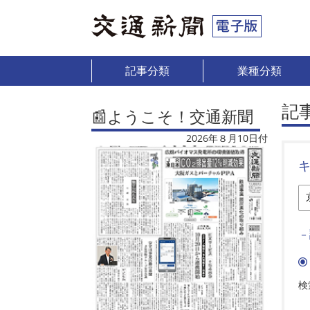
記事分類
業種分類
記
📰ようこそ！交通新聞
2026年８月10日付
－
検