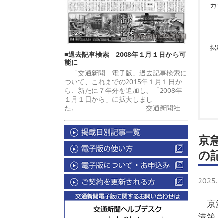
カ
掲
■過去記事検索 2008年１月１日から可
能に
「交通新聞 電子版」過去記事検索に
ついて、これまでの2015年１月１日か
ら、新たに７年分を追加し、「2008年
１月１日から」に拡大しまし
た。 交通新聞社
京
の
2025.
京浜
港第