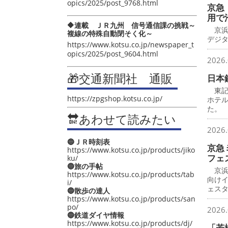
opics/2025/post_9768.html
京急
用で
🔶連載 ＪＲ九州 信号通信課の挑戦～
京浜
複線の特殊自動閉そく化～
デジ
https://www.kotsu.co.jp/newspaper_t
opics/2025/post_9604.html
2026.
🎁交通新聞社 通販
日本
東記
https://zpgshop.kotsu.co.jp/
ホテ
た。
🔛あわせて読みたい
2026.
🔵ＪＲ時刻表
京急
https://www.kotsu.co.jp/products/jiko
フェ
ku/
🔵旅の手帖
京浜
https://www.kotsu.co.jp/products/tab
向け
i/
ェス
🔵散歩の達人
https://www.kotsu.co.jp/products/san
po/
2026.
🔵鉄道ダイヤ情報
https://www.kotsu.co.jp/products/dj/
「若