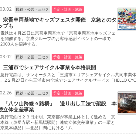
03.02
民鉄・公営・三セク
予定・計画・施策
 宗吾車両基地でキッズフェスタ開催 京急とのタ
ップも
電鉄は４月25日に宗吾車両基地で「宗吾車両基地キッズフェ
」を開催する。京成グループのお客様感謝イベントの一環で、
2000人を招待する。
03.02
民鉄・公営・三セク
予定・計画・施策
 三浦市でシェアサイクル事業を本格展開
急行電鉄は、サンオータスと「三浦市エリアシェアサイクル共同事業
、2２月27日から三浦市内全域でシェアサイクルサービス「HELLO CYCL
02.26
民鉄・公営・三セク
予定・計画・施策
 「八ツ山跨線々路橋」 送り出し工法で架設 本
続立体交差事業
急行電鉄は２３日未明、東京都が事業主体として進める「京
行本線（泉岳寺駅～新馬場駅間）連続立体交差事業」の一環と
、京急本線品川―北品川間における「八