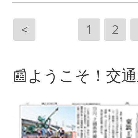
<
1
2
📰ようこそ！交