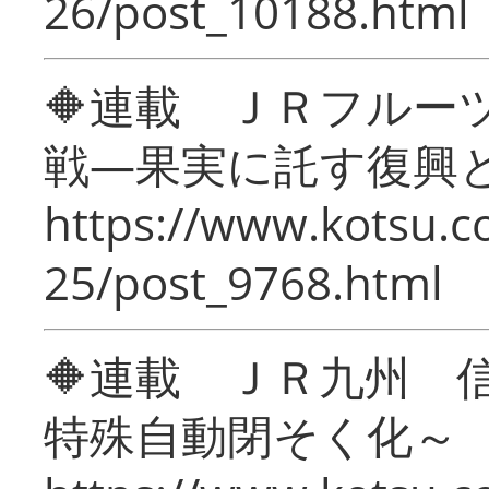
26/post_10188.html
🔶連載 ＪＲフルー
戦―果実に託す復興
https://www.kotsu.c
25/post_9768.html
🔶連載 ＪＲ九州 
特殊自動閉そく化～