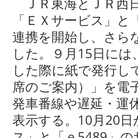
ＪＲ東海とＪＲ西日
「ＥＸサービス」と「
連携を開始し、さら
した。９月15日には
した際に紙で発行し
席のご案内）」を電
発車番線や遅延・運
表示する。10月20
ス」と「ｅ5489」