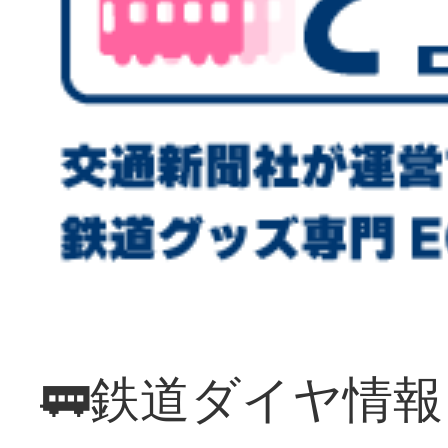
🚃鉄道ダイヤ情