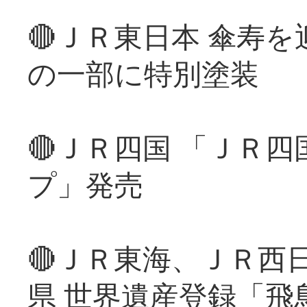
🔴ＪＲ東日本 傘寿
の一部に特別塗装
🔴ＪＲ四国 「ＪＲ
プ」発売
🔴ＪＲ東海、ＪＲ西
県 世界遺産登録「飛