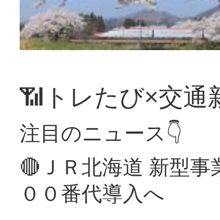
📶トレたび×交通
注目のニュース👇
🔴ＪＲ北海道 新型
００番代導入へ