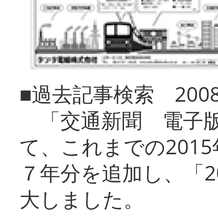
■過去記事検索 20
「交通新聞 電子版
て、これまでの201
７年分を追加し、「2
大しました