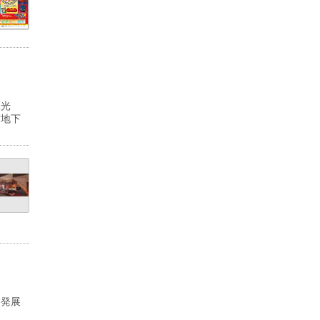
双光
京地下
な発展