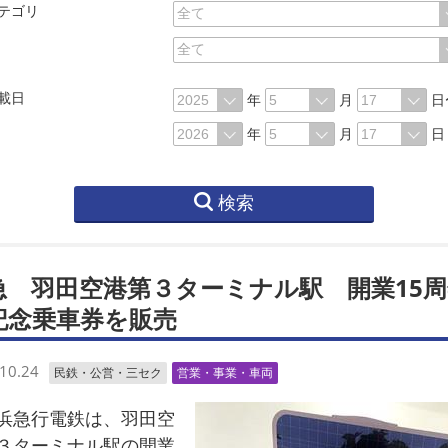
テゴリ
載日
年
月
日
年
月
日
検索
急 羽田空港第３ターミナル駅 開業15周
記念乗車券を販売
10.24
民鉄・公営・三セク
営業・事業・車両
急行電鉄は、羽田空
３ターミナル駅の開業