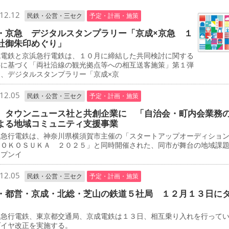
12.12
民鉄・公営・三セク
予定・計画・施策
・京急 デジタルスタンプラリー「京成×京急 １
社御朱印めぐり」
電鉄と京浜急行電鉄は、１０月に締結した共同検討に関する
書に基づく「両社沿線の観光拠点等への相互送客施策」第１弾
て、デジタルスタンプラリー「京成×京
12.05
民鉄・公営・三セク
予定・計画・施策
 タウンニュース社と共創企業に 「自治会・町内会業務
よる地域コミュニティ支援事業
急行電鉄は、神奈川県横須賀市主催の「スタートアップオーディショ
ＹＯＫＯＳＵＫＡ ２０２５」と同時開催された、同市が舞台の地域課
ープンイ
12.05
民鉄・公営・三セク
予定・計画・施策
・都営・京成・北総・芝山の鉄道５社局 １２月１３日に
急行電鉄、東京都交通局、京成電鉄は１３日、相互乗り入れを行って
ダイヤ改正を実施する。