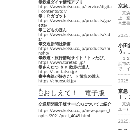
🔵鉄道ダイヤ情報アプリ
京急
https://www.kotsu.co.jp/service/digita
l_contents/tdr/
京浜
🔵ＪＲガゼット
上、
https://www.kotsu.co.jp/products/gaz
合意
ette/
🔵こどものほん
https://www.kotsu.co.jp/products/kid
2025.
s/
🔵交通新聞社新書
小田
https://www.kotsu.co.jp/products/shi
う。
nsho/
🔵鉄道・旅行情報サイト「トレたび」
１２
https://www.toretabi.jp/
浜市
🔵さんたつ ｂｙ 散歩の達人
で、
https://san-tatsu.jp/
🔵中央線が好きだ。 × 散歩の達人
2025.
https://chuosuki.jp/
京急
👆おしえて！ 電子版
ｌ．
京浜
交通新聞電子版サービスについてご紹介
ユー
https://www.kotsu.co.jp/newspaper_t
opics/2021/post_4048.html
2025.