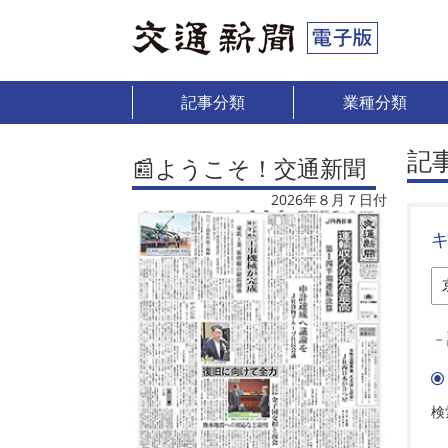
記事分類
業種分類
記
📰ようこそ！交通新聞
2026年８月７日付
－
検