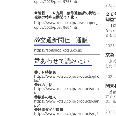
opics/2025/post_9768.html
2025.
🔶連載 ＪＲ九州 信号通信課の挑戦～
２６
複線の特殊自動閉そく化～
却益
https://www.kotsu.co.jp/newspaper_t
【京
opics/2025/post_9604.html
なっ
とも
🎁交通新聞社 通販
2025.
https://zpgshop.kotsu.co.jp/
京急
🔛あわせて読みたい
京浜
したメ
🔵ＪＲ時刻表
https://www.kotsu.co.jp/products/jiko
2025.
ku/
🔵旅の手帖
関東
https://www.kotsu.co.jp/products/tab
首都
i/
京メ
🔵散歩の達人
https://www.kotsu.co.jp/products/san
道、
po/
🔵鉄道ダイヤ情報
2025.
https://www.kotsu.co.jp/products/dj/