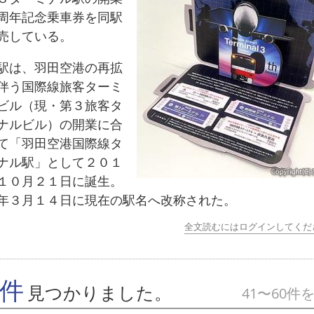
周年記念乗車券を同駅
売している。
は、羽田空港の再拡
伴う国際線旅客ターミ
ビル（現・第３旅客タ
ナルビル）の開業に合
て「羽田空港国際線タ
ナル駅」として２０１
１０月２１日に誕生。
年３月１４日に現在の駅名へ改称された。
全文読むにはログインしてくだ
7件
見つかりました。
41〜60件