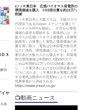
👉ＪＲ東日本 広畑バイオマス発電所の
環境価値を購入 CO2排出量を約22万㌧
削減
ＪＲ東日本と大阪ガスは、大阪ガスの
代理店であるDaigas エナジーを通じて
バーチャルPPAを締結し、今月から環境
価値の提供を開始する。具体的には、大
阪ガスが広畑バイオマス発電所（兵庫県
姫路市）の発電した電気と環境価値の全
量を買い取り、電気は日本卸電力取引所
などに売却。環境価値については、ＪＲ
のＤＸ
東日本が大阪ガスから購入する。同発電
所の環境価値は年間約5.3億kWh分で、
これは年間約22万㌧のCO2削減に相当
ン ｉ
し、ＪＲ東日本におけるCO2排出量の約
題解決
12％に当たる。ＪＲ東日本が実際に使用
する電気は既存の小売契約により小売電
気事業者から供給される。
https://www.jreast.co.jp/
ダイヤ
📺動画ニュース
いる各