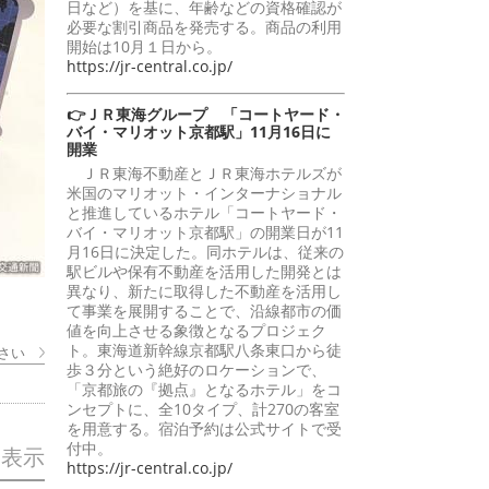
日など）を基に、年齢などの資格確認が
必要な割引商品を発売する。商品の利用
開始は10月１日から。
https://jr-central.co.jp/
👉ＪＲ東海グループ 「コートヤード・
バイ・マリオット京都駅」11月16日に
開業
ＪＲ東海不動産とＪＲ東海ホテルズが
米国のマリオット・インターナショナル
と推進しているホテル「コートヤード・
バイ・マリオット京都駅」の開業日が11
月16日に決定した。同ホテルは、従来の
駅ビルや保有不動産を活用した開発とは
異なり、新たに取得した不動産を活用し
て事業を展開することで、沿線都市の価
値を向上させる象徴となるプロジェク
ト。東海道新幹線京都駅八条東口から徒
さい
歩３分という絶好のロケーションで、
「京都旅の『拠点』となるホテル」をコ
ンセプトに、全10タイプ、計270の客室
を用意する。宿泊予約は公式サイトで受
付中。
を表示
https://jr-central.co.jp/