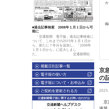
カ
掲
■過去記事検索 2008年１月１日から可
能に
「交通新聞 電子版」過去記事検索に
ついて、これまでの2015年１月１日か
ら、新たに７年分を追加し、「2008年
１月１日から」に拡大しまし
た。 交通新聞社
京
の
2025.
京浜
港第