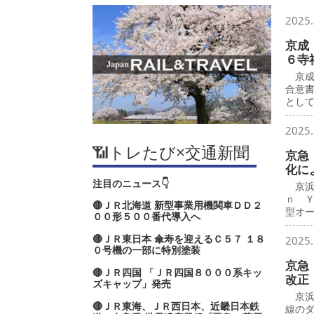
2025.
京成
６寺
京成
合意
とし
2025.
📶トレたび×交通新聞
京急
化に
注目のニュース👇
京浜
ｎ 
🔴ＪＲ北海道 新型事業用機関車ＤＤ２
型オ
００形５００番代導入へ
🔴ＪＲ東日本 傘寿を迎えるＣ５７ １８
2025.
０号機の一部に特別塗装
京急
🔴ＪＲ四国 「ＪＲ四国８０００系キッ
改正
ズキャップ」発売
京浜
🔴ＪＲ東海、ＪＲ西日本、近畿日本鉄
線の