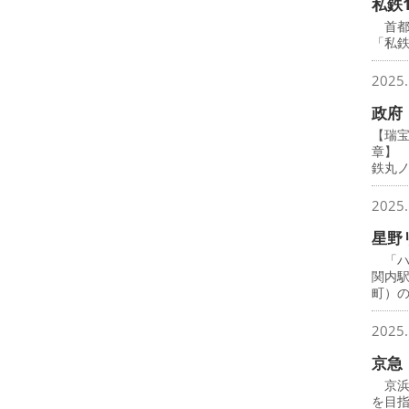
私鉄
首都圏
「私鉄
2025.
政府
【瑞
章】
鉄丸
2025.
星野
「ハ
関内
町）
2025.
京急
京浜
を目