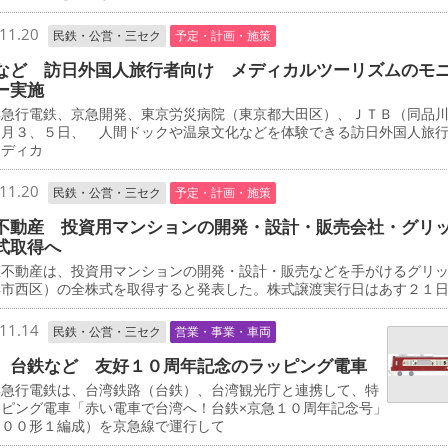
11.20
民鉄・公営・三セク
予定・計画・施策
など 訪日外国人旅行者向け メディカルツーリズムのモ
ー実施
急行電鉄、京急開発、東京労災病院（東京都大田区）、ＪＴＢ（同品
２月３、５日、 人間ドックや温泉文化などを体験できる訪日外国人旅
メディカ
11.20
民鉄・公営・三セク
予定・計画・施策
不動産 投資用マンションの開発・設計・販売会社・グリ
式取得へ
不動産は、投資用マンションの開発・設計・販売などを手がけるグリ
浜市西区）の全株式を取得すると発表した。株式譲渡実行日はあす２１
11.14
民鉄・公営・三セク
営業・事業・車両
、台鉄など 友好１０周年記念のラッピング電車
急行電鉄は、台湾鉄路（台鉄）、台湾観光庁と連携して、特
ッピング電車「赤い電車で台湾へ！台鉄×京急１０周年記念号」
０００形１編成）を京急線で運行して