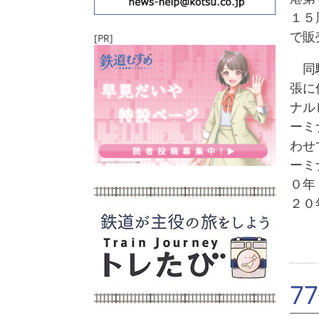
１５
で販
[PR]
同駅
張に
ナル
ーミ
わせ
ーミ
０年
２０
7