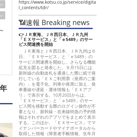
https://www.kotsu.co.jp/service/digita
l_contents/tdr/
📶速報 Breaking news
〜
👉ＪＲ東海、ＪＲ西日本、ＪＲ九州
「ＥＸサービス」と「ｅ5489」のサー
ビス間連携を開始
ＪＲ東海とＪＲ西日本、ＪＲ九州は６
日、「ＥＸサービス」と「ｅ5489」の
サービス間連携を開始し、さらなる機能
拡充を図ると発表した。９月15日には、
新幹線の自動改札を通過した際に紙で発
行している「ＥＸご利用票（座席のご案
内）」を電子化。列車や座席に加え、発
年
車番線や遅延・運休情報も「ＥＸアプ
リ」で表示する。10月20日からは、
「ＥＸサービス」と「ｅ5489」のサー
ビス間を移動する際のログイン操作が不
要となり、新幹線・在来線特急の予約情
報はそれぞれのアプリでをまとめて表示
する。このほか、「ＥＸサービス」でマ
イナンバーカードやマイナポータルから
取得した情報（障害者手帳情報、生年月