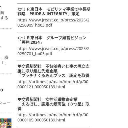
へ
👉ＪＲ東日本 モビリティ事業で中長期
値向
戦略「PRIDE & INTEGRITY」策定
関する
https://www.jreast.co.jp/press/2025/2
0250909_ho03.pdf
👉ＪＲ東日本 グループ経営ビジョン
「勇翔 2034」
こ
https://www.jreast.co.jp/press/2025/2
0250701_ho03.pdf
日、横
ＡＩ」
💖交通新聞社 不妊治療と仕事の両立支
援に取り組む先進企業
「プラチナくるみんプラス」認定を取得
https://prtimes.jp/main/html/rd/p/00
0000121.000050139.html
ｏ
💖交通新聞社 女性活躍推進企業
シュー
「えるぼし」認定の最高位（３つ星）取
得
https://prtimes.jp/main/html/rd/p/00
0000105.000050139.html