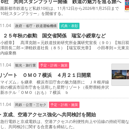
10社 共同スタンプラリー開催 鉄道の魅力を巡る旅へ
新都市鉄道など私鉄10社は、11月12日から2026年1月25日まで
10社スタンプラリー」を開催する。
11.04
政府・省庁・鉄道運輸機構
式典・表彰
 ２５年秋の叙勲 国交省関係 瑞宝小綬章など
宝小綬章】 髙澤克朗＝元鉄道技術研究所金属研究室長（９０）【旭日
 澤田長二郎＝津軽鉄道社長（８５）【瑞宝双光章】 小田孝則＝元東
ノ内線乗務
11.04
観光・旅行業
予定・計画・施策
リゾート ＯＭＯ７横浜 ４月２１日開業
マイズム」を継承 横浜市旧庁舎の魅力随所に ＪＲ根岸線
駅前の横浜市旧市庁舎を活用した星野リゾート（長野県軽井沢
の新ホテル「ＯＭＯ（おも）７横浜 ｂ
11.04
民鉄・公営・三セク
予定・計画・施策
・京成、空港アクセス強化へ共同検討を開始
急行電鉄と京成電鉄は、空港アクセスの利便性向上や沿線の持続可能
指し、共同検討に関する合意書を締結した。