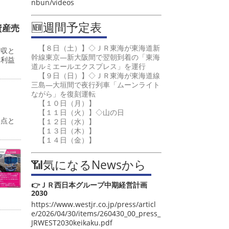
nbun/videos
🆕週間予定表
資産売
【８日（土）】◇ＪＲ東海が東海道新
増収と
幹線東京―新大阪間で翌朝到着の「東海
常利益
道ルミエールエクスプレス」を運行
【９日（日）】◇ＪＲ東海が東海道線
三島―大垣間で夜行列車「ムーンライト
ながら」を復刻運転
【１０日（月）】
【１１日（火）】◇山の日
起点と
【１２日（水）】
【１３日（木）】
【１４日（金）】
📶気になるNewsから
👉ＪＲ西日本グループ中期経営計画
2030
https://www.westjr.co.jp/press/articl
e/2026/04/30/items/260430_00_press_
JRWEST2030keikaku.pdf