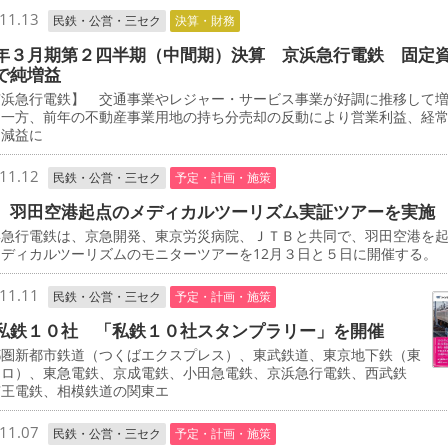
11.13
民鉄・公営・三セク
決算・財務
年３月期第２四半期（中間期）決算 京浜急行電鉄 固定
で純増益
浜急行電鉄】 交通事業やレジャー・サービス事業が好調に推移して
た一方、前年の不動産事業用地の持ち分売却の反動により営業利益、経
に減益に
11.12
民鉄・公営・三セク
予定・計画・施策
 羽田空港起点のメディカルツーリズム実証ツアーを実施
急行電鉄は、京急開発、東京労災病院、ＪＴＢと共同で、羽田空港を
ディカルツーリズムのモニターツアーを12月３日と５日に開催する。
11.11
民鉄・公営・三セク
予定・計画・施策
私鉄１０社 「私鉄１０社スタンプラリー」を開催
圏新都市鉄道（つくばエクスプレス）、東武鉄道、東京地下鉄（東
トロ）、東急電鉄、京成電鉄、小田急電鉄、京浜急行電鉄、西武鉄
京王電鉄、相模鉄道の関東エ
11.07
民鉄・公営・三セク
予定・計画・施策