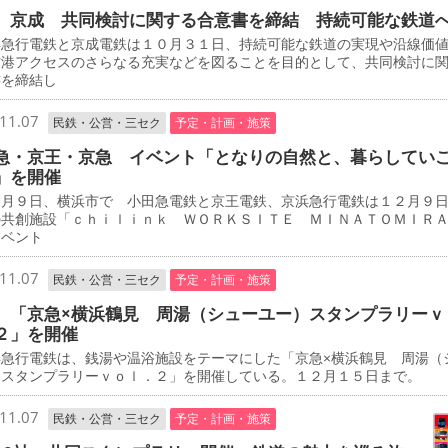
、京成 共同検討に関する合意書を締結 持続可能な鉄道
急行電鉄と京成電鉄は１０月３１日、持続可能な鉄道の実現や沿線価
空港アクセスのさらなる充実などを図ることを目的として、共同検討に
書を締結し
11.07
民鉄・公営・三セク
予定・計画・施策
急・京王・京急 イベント「となりの自然と、暮らしてい
」を開催
月９日、横浜市で 小田急電鉄と京王電鉄、京浜急行電鉄は１２月９
の共創施設「ｃｈｉｌｉｎｋ ＷＯＲＫＳＩＴＥ ＭＩＮＡＴＯＭＩＲ
イベント
11.07
民鉄・公営・三セク
予定・計画・施策
 「京急×横浜鶴見 周湯（シューユー）スタンプラリーｖ
２」を開催
急行電鉄は、銭湯や温浴施設をテーマにした「京急×横浜鶴見 周湯（
）スタンプラリーｖｏｌ．２」を開催している。１２月１５日まで。
11.07
民鉄・公営・三セク
予定・計画・施策