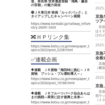
道、奈良県 世界遺産登録「飛鳥・藤原
の宮都」の魅力発信
2025.
🔴ＪＲ東日本 映画「ルックバック」と
京急
タイアップしたキャンペーン展開
ツア
https://www.toretabi.jp/railway_info/e
京浜
ntry-26091.html
は１
けの
🔀ＨＰリンク集
2025.
https://www.kotsu.co.jp/newspaper_t
opics/2022/post_5238.html
京急
全株
✅連載企画
京急
（横
🔶連載 ＪＲ貨物「梅田峠に挑む～ＪＲ
貨物 プッシュ・プル運転導入～」
2025.
https://www.kotsu.co.jp/newspaper_t
opics/2026/post_10188.html
京急
京浜
🔶連載 ＪＲフルーツパーク仙台あらは
別ラ
まの挑戦―果実に託す復興と未来―
（１
https://www.kotsu.co.jp/newspaper_t