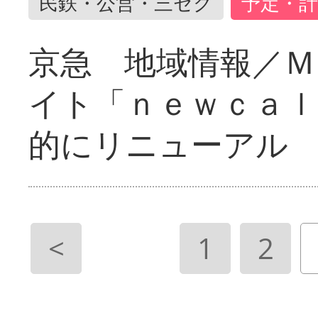
民鉄・公営・三セク
予定・計
京急 地域情報／Ｍ
イト「ｎｅｗｃａｌ
的にリニューアル
<
1
2