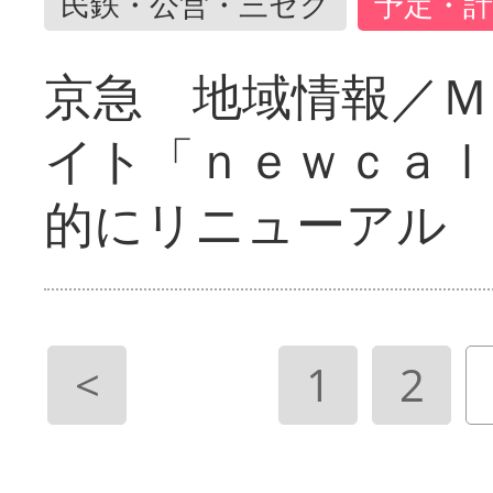
民鉄・公営・三セク
予定・計
京急 地域情報／Ｍ
イト「ｎｅｗｃａｌ
的にリニューアル
<
1
2