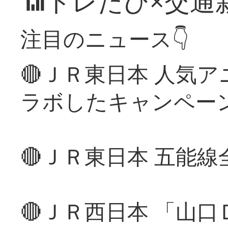
📶トレたび×交通
注目のニュース👇
🔴ＪＲ東日本 人気
ラボしたキャンペー
🔴ＪＲ東日本 五能
🔴ＪＲ西日本 「山