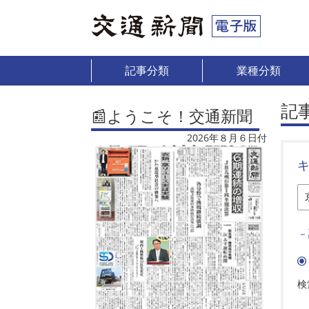
記事分類
業種分類
記
📰ようこそ！交通新聞
2026年８月６日付
－
検