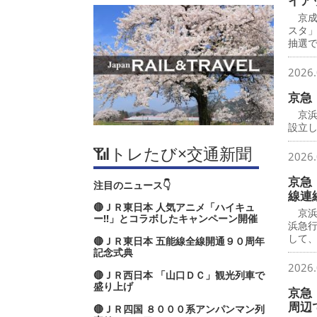
イア
京成
スタ
抽選で
2026.
京急
京浜
設立し
📶トレたび×交通新聞
2026.
京急
注目のニュース👇
線連
🔴ＪＲ東日本 人気アニメ「ハイキュ
京浜
ー‼」とコラボしたキャンペーン開催
浜急
して
🔴ＪＲ東日本 五能線全線開通９０周年
記念式典
2026.
🔴ＪＲ西日本 「山口ＤＣ」観光列車で
盛り上げ
京急
周辺
🔴ＪＲ四国 ８０００系アンパンマン列