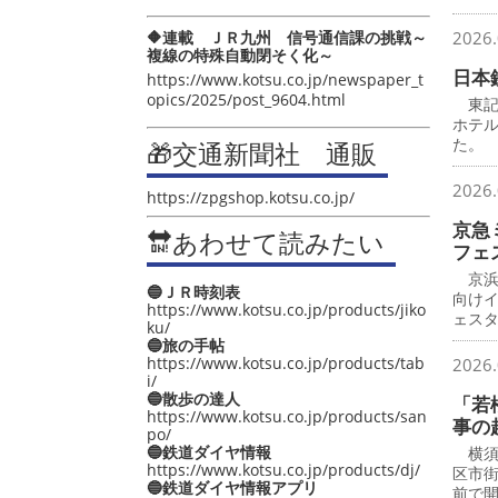
🔶連載 ＪＲ九州 信号通信課の挑戦～
2026.
複線の特殊自動閉そく化～
日本
https://www.kotsu.co.jp/newspaper_t
opics/2025/post_9604.html
東記
ホテ
た。
🎁交通新聞社 通販
2026.
https://zpgshop.kotsu.co.jp/
京急
🔛あわせて読みたい
フェ
京浜
🔵ＪＲ時刻表
向け
https://www.kotsu.co.jp/products/jiko
ェス
ku/
🔵旅の手帖
https://www.kotsu.co.jp/products/tab
2026.
i/
🔵散歩の達人
「若
https://www.kotsu.co.jp/products/san
事の
po/
🔵鉄道ダイヤ情報
横須
https://www.kotsu.co.jp/products/dj/
区市
🔵鉄道ダイヤ情報アプリ
前で