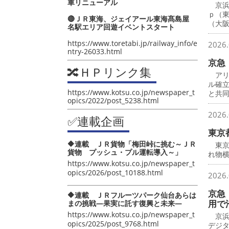
車リニューアル
京浜
ｐ（
🔴ＪＲ東海、ジェイアール東海髙島屋
（大
名駅エリア回遊イベントスタート
https://www.toretabi.jp/railway_info/e
2026.
ntry-26033.html
京急
🔀ＨＰリンク集
アリ
ル確
https://www.kotsu.co.jp/newspaper_t
と共
opics/2022/post_5238.html
2026.
✅連載企画
東京
🔶連載 ＪＲ貨物「梅田峠に挑む～ＪＲ
東京
貨物 プッシュ・プル運転導入～」
れ物横
https://www.kotsu.co.jp/newspaper_t
opics/2026/post_10188.html
2026.
京急
🔶連載 ＪＲフルーツパーク仙台あらは
用で
まの挑戦―果実に託す復興と未来―
https://www.kotsu.co.jp/newspaper_t
京浜
opics/2025/post_9768.html
デジ