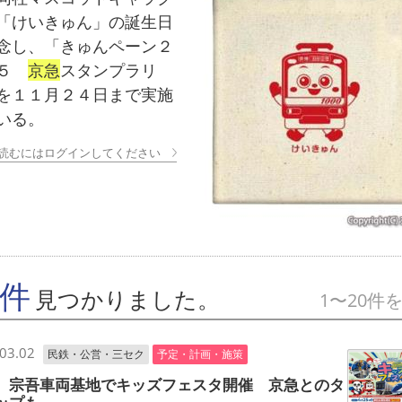
「けいきゅん」の誕生日
念し、「きゅんペーン２
２５
京急
スタンプラリ
を１１月２４日まで実施
いる。
読むにはログインしてください
9件
見つかりました。
1〜20件
03.02
民鉄・公営・三セク
予定・計画・施策
 宗吾車両基地でキッズフェスタ開催 京急とのタ