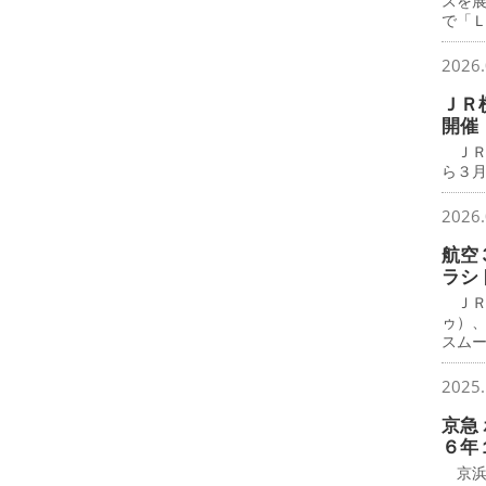
スを
で「
2026.
ＪＲ
開催
ＪＲ
ら３月
2026.
航空
ラシ
ＪＲ
ゥ）
スム
2025.
京急
６年
京浜