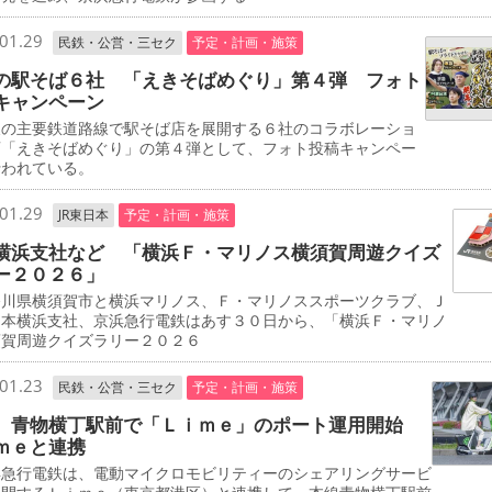
01.29
民鉄・公営・三セク
予定・計画・施策
の駅そば６社 「えきそばめぐり」第４弾 フォト
キャンペーン
の主要鉄道路線で駅そば店を展開する６社のコラボレーショ
画「えきそばめぐり」の第４弾として、フォト投稿キャンペー
行われている。
01.29
JR東日本
予定・計画・施策
横浜支社など 「横浜Ｆ・マリノス横須賀周遊クイズ
ー２０２６」
川県横須賀市と横浜マリノス、Ｆ・マリノススポーツクラブ、Ｊ
日本横浜支社、京浜急行電鉄はあす３０日から、「横浜Ｆ・マリノ
須賀周遊クイズラリー２０２６
01.23
民鉄・公営・三セク
予定・計画・施策
 青物横丁駅前で「Ｌｉｍｅ」のポート運用開始
ｍｅと連携
急行電鉄は、電動マイクロモビリティーのシェアリングサービ