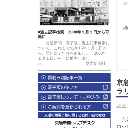
カ
掲
■過去記事検索 2008年１月１日から可
能に
「交通新聞 電子版」過去記事検索に
ついて、これまでの2015年１月１日か
ら、新たに７年分を追加し、「2008年
１月１日から」に拡大しまし
た。 交通新聞社
京
ラ
2025.
京浜
日の