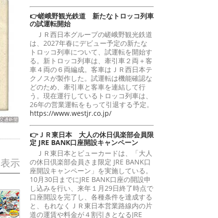
👉嵯峨野観光鉄道 新たなトロッコ列車
の試運転開始
ＪＲ西日本グループの嵯峨野観光鉄道
は、2027年春にデビュー予定の新たな
トロッコ列車について、試運転を開始す
る。新トロッコ列車は、牽引車２両＋客
車４両の６両編成。客車はＪＲ西日本テ
クノスが製作した。試運転は機能確認な
どのため、牽引車と客車を連結して行
う。現在運行しているトロッコ列車は、
26年の営業運転をもって引退する予定。
https://www.westjr.co.jp/
👉ＪＲ東日本 大人の休日倶楽部会員限
定 JRE BANK口座開設キャンペーン
ＪＲ東日本とビューカードは、「大人
を表示
の休日倶楽部会員さま限定 JRE BANK口
座開設キャンペーン」を実施している。
10月30日までにJRE BANK口座の開設申
し込みを行い、来年１月29日終了時点で
口座開設を完了し、各種条件を達成する
と、もれなくＪＲ東日本営業路線内の片
道の運賃や料金が４割引きとなるJRE