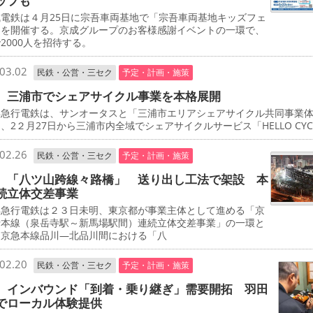
ップも
電鉄は４月25日に宗吾車両基地で「宗吾車両基地キッズフェ
」を開催する。京成グループのお客様感謝イベントの一環で、
2000人を招待する。
03.02
民鉄・公営・三セク
予定・計画・施策
 三浦市でシェアサイクル事業を本格展開
急行電鉄は、サンオータスと「三浦市エリアシェアサイクル共同事業
、2２月27日から三浦市内全域でシェアサイクルサービス「HELLO CYCL
02.26
民鉄・公営・三セク
予定・計画・施策
 「八ツ山跨線々路橋」 送り出し工法で架設 本
続立体交差事業
急行電鉄は２３日未明、東京都が事業主体として進める「京
行本線（泉岳寺駅～新馬場駅間）連続立体交差事業」の一環と
、京急本線品川―北品川間における「八
02.20
民鉄・公営・三セク
予定・計画・施策
 インバウンド「到着・乗り継ぎ」需要開拓 羽田
でローカル体験提供