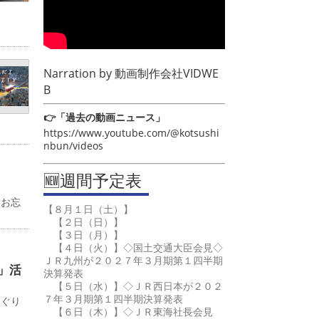
Narration by
動画制作会社VIDWE
B
👉「過去の動画ニュース」
https://www.youtube.com/@kotsushi
nbun/videos
🆕週間予定表
るお忘
【８月１日（土）】
【２日（日）】
【３日（月）】
【４日（火）】◇国土交通大臣会見◇
ＪＲ九州が２０２７年３月期第１四半期
」活
決算発表
【５日（水）】◇ＪＲ西日本が２０２
７年３月期第１四半期決算発表
めぐり
【６日（木）】◇ＪＲ東海社長会見