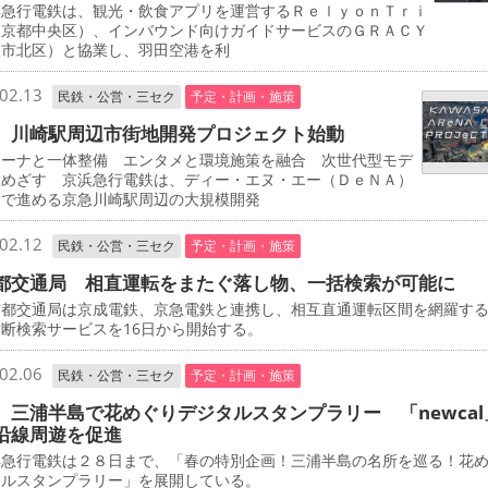
急行電鉄は、観光・飲食アプリを運営するＲｅｌｙｏｎＴｒｉ
東京都中央区）、インバウンド向けガイドサービスのＧＲＡＣＹ
阪市北区）と協業し、羽田空港を利
02.13
民鉄・公営・三セク
予定・計画・施策
 川崎駅周辺市街地開発プロジェクト始動
ーナと一体整備 エンタメと環境施策を融合 次世代型モデ
立めざす 京浜急行電鉄は、ディー・エヌ・エー（ＤｅＮＡ）
同で進める京急川崎駅周辺の大規模開発
02.12
民鉄・公営・三セク
予定・計画・施策
都交通局 相直運転をまたぐ落し物、一括検索が可能に
都交通局は京成電鉄、京急電鉄と連携し、相互直通運転区間を網羅す
断検索サービスを16日から開始する。
02.06
民鉄・公営・三セク
予定・計画・施策
 三浦半島で花めぐりデジタルスタンプラリー 「newcal
沿線周遊を促進
急行電鉄は２８日まで、「春の特別企画！三浦半島の名所を巡る！花
タルスタンプラリー」を展開している。