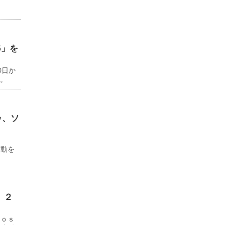
6」を
0日か
る。
ゥ、ソ
ド
移動を
 ２
Ｊｏｓ