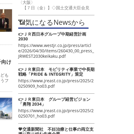
〈大阪〉
【７日（金）】◇国土交通大臣会見
📶気になるNewsから
👉ＪＲ西日本グループ中期経営計画
2030
https://www.westjr.co.jp/press/articl
e/2026/04/30/items/260430_00_press_
JRWEST2030keikaku.pdf
子向け
👉ＪＲ東日本 モビリティ事業で中長期
戦略「PRIDE & INTEGRITY」策定
子ども
ゅうフ
https://www.jreast.co.jp/press/2025/2
0250909_ho03.pdf
👉ＪＲ東日本 グループ経営ビジョン
「勇翔 2034」
https://www.jreast.co.jp/press/2025/2
0250701_ho03.pdf
💖交通新聞社 不妊治療と仕事の両立支
援に取り組む先進企業