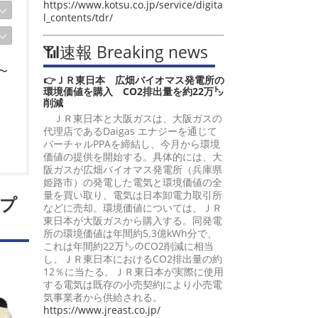
https://www.kotsu.co.jp/service/digita
l_contents/tdr/
📶速報 Breaking news
〜
👉ＪＲ東日本 広畑バイオマス発電所の
環境価値を購入 CO2排出量を約22万㌧
削減
ＪＲ東日本と大阪ガスは、大阪ガスの
代理店であるDaigas エナジーを通じて
バーチャルPPAを締結し、今月から環境
価値の提供を開始する。具体的には、大
阪ガスが広畑バイオマス発電所（兵庫県
姫路市）の発電した電気と環境価値の全
量を買い取り、電気は日本卸電力取引所
プ
などに売却。環境価値については、ＪＲ
東日本が大阪ガスから購入する。同発電
所の環境価値は年間約5.3億kWh分で、
これは年間約22万㌧のCO2削減に相当
し、ＪＲ東日本におけるCO2排出量の約
12％に当たる。ＪＲ東日本が実際に使用
する電気は既存の小売契約により小売電
気事業者から供給される。
https://www.jreast.co.jp/