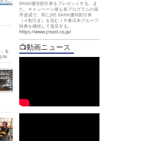
BANK優待割引券をプレゼントする。ま
た、キャンペーン後も各プログラムの条
件達成で、同じJRE BANK優待割引券
（４割引き）を含むＪＲ東日本グループ
特典を継続して進呈する。
https://www.jreast.co.jp/
📺動画ニュース
体」を
IN