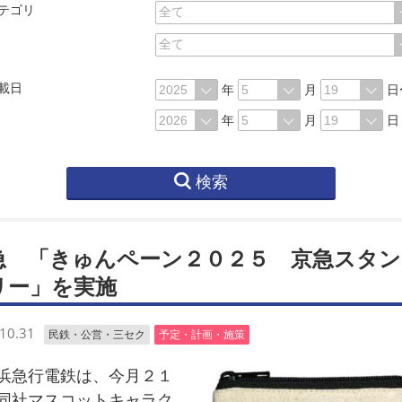
テゴリ
載日
年
月
日
年
月
日
検索
急 「きゅんペーン２０２５ 京急スタン
リー」を実施
10.31
民鉄・公営・三セク
予定・計画・施策
急行電鉄は、今月２１
同社マスコットキャラク