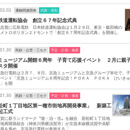
02.02
運輸関連団体
式典・表彰
鉄道運転協会 創立６７年記念式典
念賞に広島電鉄 日本鉄道運転協会は１月２９日、東京・飯田橋の
ルメトロポリタンエドモントで「創立６７周年記念式典」を開催し
01.30
民鉄・公営・三セク
予定・計画・施策
ミュージアム開館６周年 子育て応援イベント ２月に親
スタ開催
急行電鉄は２月７、８日、京急ミュージアムと京急グループ本社で、
イベント「京急ミュージアム６周年記念！ＰＯＫＡ ＰＯＫＡ けいき
タ」を開
01.30
民鉄・公営・三セク
予定・計画・施策
松町１丁目地区第一種市街地再開発事業」 新築工
起工式
賀に新ランドマーク〝遊・泊・住〟を融合 若松町１丁目地
街地再開発組合（神奈川県横須賀市）が京急本線横須賀中央駅
開発を進め、京浜急行電鉄が参画する「