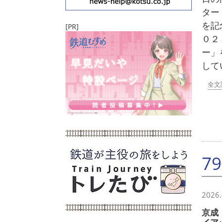
ター
を記
[PR]
０
ー」
して
全文
7
2026.
京成