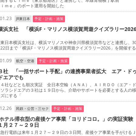
展開するＬｉｍｅ（東京都港区）と連携して、本線青物横丁駅前
Ｌｉｍｅ」のポート運用を開始した
01.23
JR東日本
予定・計画・施策
横浜支社 「横浜F・マリノス横須賀周遊クイズラリー202
東日本横浜支社は、横浜マリノスや神奈川県横須賀市などと連携し、3
22日まで「横浜F・マリノス横須賀周遊クイズラリー2026」を開催す
01.09
航空・空港
予定・計画・施策
３社 「一括サポート手配」の連携事業者拡大 エア・ド
ドエアでも
４社などとも順次実証 全日本空輸（ＡＮＡ）、ＡＩＲＤＯ（エア・
、ソラシドエアの３社は１９日から、介助やサポートを必要とする人の
ーズにする「
12.26
民鉄・公営・三セク
予定・計画・施策
 ホテル滞在型の産後ケア事業「ヨリドコロ。」の実証実験
１月２７～２９日
急行電鉄は来年１月２７～２９日の３日間、産後ケア事業を手がける