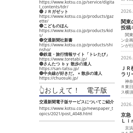
https://www.kotsu.co.jp/service/digita
l_contents/tdr/
2026.
🔵ＪＲガゼット
https://www.kotsu.co.jp/products/gaz
ette/
関東
🔵こどものほん
投稿
https://www.kotsu.co.jp/products/kid
関東
s/
🔵交通新聞社新書
ン企
https://www.kotsu.co.jp/products/shi
ンが
nsho/
🔵鉄道・旅行情報サイト「トレたび」
2026.
https://www.toretabi.jp/
🔵さんたつ ｂｙ 散歩の達人
ＪＲ
https://san-tatsu.jp/
🔵中央線が好きだ。 × 散歩の達人
ラリ
https://chuosuki.jp/
神奈
Ｒ東
👆おしえて！ 電子版
ス横
交通新聞電子版サービスについてご紹介
2026.
https://www.kotsu.co.jp/newspaper_t
opics/2021/post_4048.html
京急
Ｌｉ
京浜