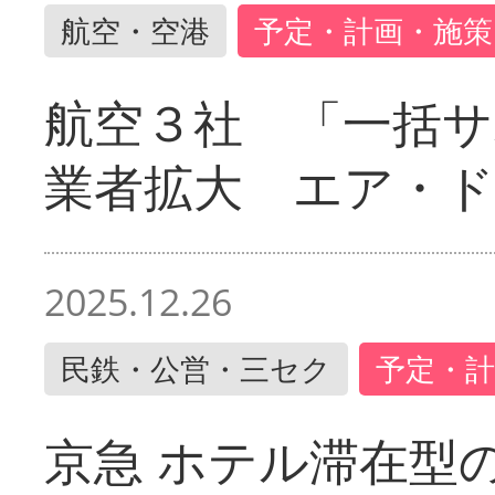
航空・空港
予定・計画・施策
航空３社 「一括サ
業者拡大 エア・
2025.12.26
民鉄・公営・三セク
予定・計
京急 ホテル滞在型