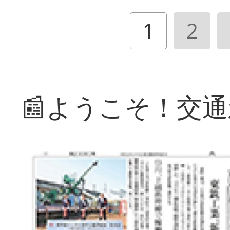
1
2
📰ようこそ！交