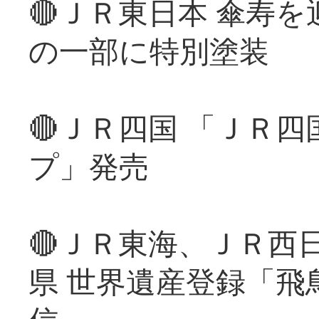
🔴ＪＲ東日本 傘寿
の一部に特別塗装
🔴ＪＲ四国 「ＪＲ
プ」発売
🔴ＪＲ東海、ＪＲ西
県 世界遺産登録「飛