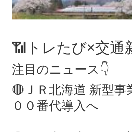
📶トレたび×交通
注目のニュース👇
🔴ＪＲ北海道 新型
００番代導入へ