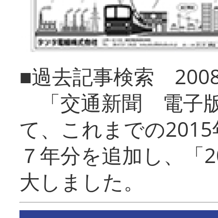
■過去記事検索 20
「交通新聞 電子版
て、これまでの201
７年分を追加し、「2
大しました