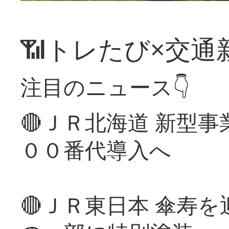
📶トレたび×交通
注目のニュース👇
🔴ＪＲ北海道 新型
００番代導入へ
🔴ＪＲ東日本 傘寿