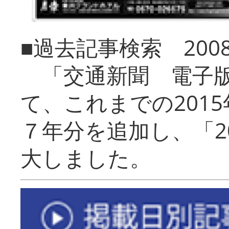
■過去記事検索 20
「交通新聞 電子版
て、これまでの201
７年分を追加し、「2
大しました