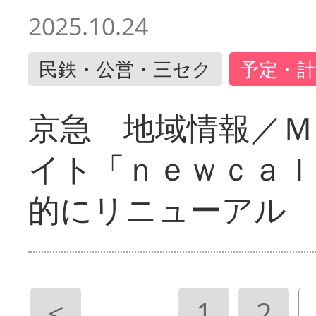
2025.10.24
民鉄・公営・三セク
予定・計
京急 地域情報／Ｍ
イト「ｎｅｗｃａｌ
的にリニューアル
<
1
2