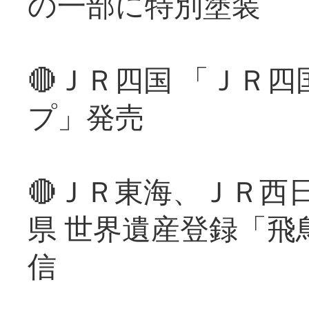
の一部に特別塗装
🔴ＪＲ四国 「ＪＲ
プ」発売
🔴ＪＲ東海、ＪＲ西
県 世界遺産登録「飛
信